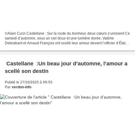
©Alain Curzi Castellane : Sur la route du bonheur, deux cœurs s’unissent Ce
samedi d’automne, sous un ciel doux et une lumière dorée, Valérie
Debrabant et Arnaud François ont scellé leur amour devant l’officier d’État
civil et maire Bernard Liperini,...
Castellane :Un beau jour d’automne, l’amour a
scellé son destin
Publié le 27/10/2025 à 09:55
Par
verdon-info