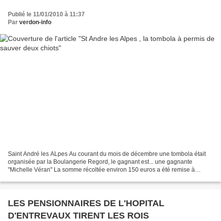
Publié le 11/01/2010 à 11:37
Par
verdon-info
Saint André les ALpes Au courant du mois de décembre une tombola était
organisée par la Boulangerie Regord, le gagnant est... une gagnante
"Michelle Véran" La somme récoltée environ 150 euros a été remise à
l'association "Sans collier Provence" qui a...
LES PENSIONNAIRES DE L'HOPITAL
D'ENTREVAUX TIRENT LES ROIS