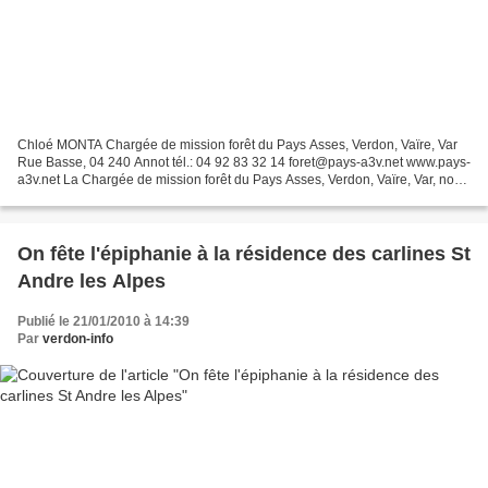
Chloé MONTA Chargée de mission forêt du Pays Asses, Verdon, Vaïre, Var
Rue Basse, 04 240 Annot tél.: 04 92 83 32 14 foret@pays-a3v.net www.pays-
a3v.net La Chargée de mission forêt du Pays Asses, Verdon, Vaïre, Var, nous
informe qu'une étude est en cours...
On fête l'épiphanie à la résidence des carlines St
Andre les Alpes
Publié le 21/01/2010 à 14:39
Par
verdon-info