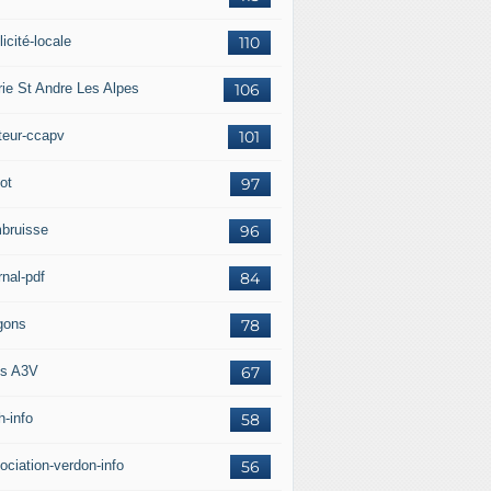
icité-locale
110
rie St Andre Les Alpes
106
teur-ccapv
101
ot
97
bruisse
96
rnal-pdf
84
gons
78
s A3V
67
h-info
58
ociation-verdon-info
56