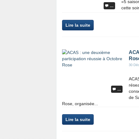
«5 saiso
…
cette soi
Lire la suite
ACAS
Ros
30 Dé
ACAS
rése
…
cons
de Sa
Rose, organisée...
Lire la suite