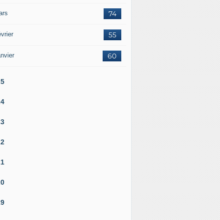
ars
74
vrier
55
nvier
60
25
24
23
22
21
20
19