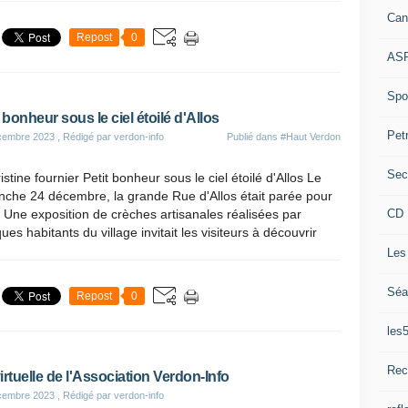
Can
Repost
0
ASP
Spor
t bonheur sous le ciel étoilé d'Allos
Pet
cembre 2023
, Rédigé par verdon-info
Publié dans
#Haut Verdon
Sec
istine fournier Petit bonheur sous le ciel étoilé d'Allos Le
nche 24 décembre, la grande Rue d'Allos était parée pour
CD 
 Une exposition de crèches artisanales réalisées par
ues habitants du village invitait les visiteurs à découvrir
Les
Séa
Repost
0
les
Rec
irtuelle de l'Association Verdon-Info
cembre 2023
, Rédigé par verdon-info