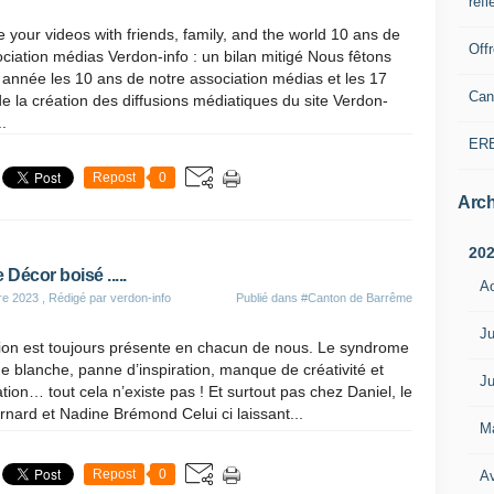
refl
 your videos with friends, family, and the world 10 ans de
Off
ociation médias Verdon-info : un bilan mitigé Nous fêtons
 année les 10 ans de notre association médias et les 17
Can
e la création des diffusions médiatiques du site Verdon-
..
ER
Repost
0
Arch
20
Décor boisé .....
A
re 2023
, Rédigé par verdon-info
Publié dans
#Canton de Barrême
Ju
ation est toujours présente en chacun de nous. Le syndrome
e blanche, panne d’inspiration, manque de créativité et
Ju
tion… tout cela n’existe pas ! Et surtout pas chez Daniel, le
ernard et Nadine Brémond Celui ci laissant...
M
Repost
0
Av