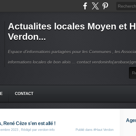
Actualites locales Moyen et 
Verdon...
Espace d'informations partagées pour les Communes , les Associat
informations locales de bon alois ... contact verdoninfo(arobase)g
HE
CONTACT
Age
s, René Cèze s’en est allé !
cembre 2023
, Rédigé par verdon-info
Publié dans
#Haut Verdon