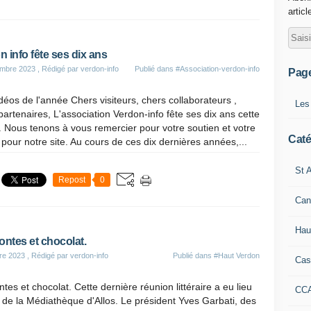
articl
 info fête ses dix ans
mbre 2023
, Rédigé par verdon-info
Publié dans
#Association-verdon-info
Pag
déos de l'année Chers visiteurs, chers collaborateurs ,
Les
partenaires, L'association Verdon-info fête ses dix ans cette
 Nous tenons à vous remercier pour votre soutien et votre
Caté
t pour notre site. Au cours de ces dix dernières années,...
St A
Repost
0
Can
Hau
ontes et chocolat.
re 2023
, Rédigé par verdon-info
Publié dans
#Haut Verdon
Cas
ntes et chocolat. Cette dernière réunion littéraire a eu lieu
CC
e de la Médiathèque d'Allos. Le président Yves Garbati, des