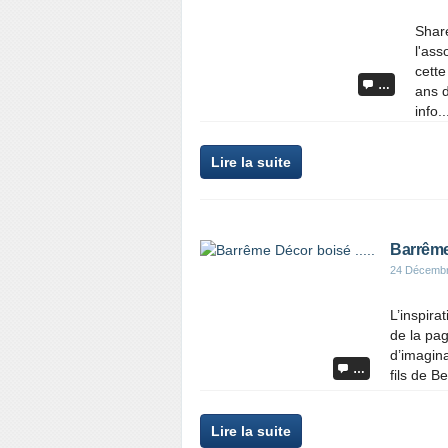
Share
l'ass
cette
…
ans d
info..
Lire la suite
Barrême 
24 Décemb
L’inspir
de la pag
d’imagina
…
fils de B
Lire la suite