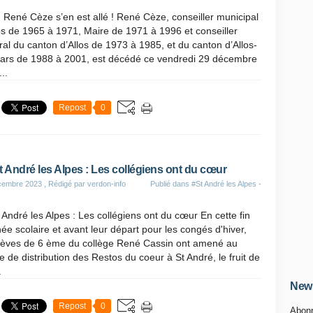
, René Cèze s’en est allé ! René Cèze, conseiller municipal
os de 1965 à 1971, Maire de 1971 à 1996 et conseiller
al du canton d’Allos de 1973 à 1985, et du canton d’Allos-
ars de 1988 à 2001, est décédé ce vendredi 29 décembre
..
Repost
0
t André les Alpes : Les collégiens ont du cœur
cembre 2023
, Rédigé par verdon-info
Publié dans
#St André les Alpes -
 André les Alpes : Les collégiens ont du cœur En cette fin
ée scolaire et avant leur départ pour les congés d'hiver,
élèves de 6 ème du collège René Cassin ont amené au
e de distribution des Restos du coeur à St André, le fruit de
.
News
Repost
0
Abonn