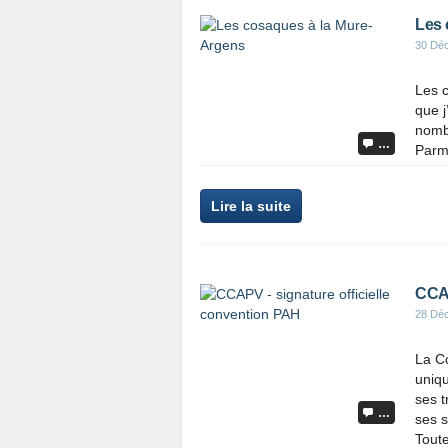
Les 
30 Dé
Les 
que j
nombr
…
Parmi
Lire la suite
CCAP
28 Dé
La C
uniqu
ses t
…
ses s
Toute