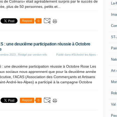
ns de Colmars» était agréablement surpris par le succès de
La-
rée, plus de 50 personnes, petits et...
Ima
Repost
0
Com
ST-
 : une deuxième participation réussie à Octobre
Par
e
cembre 2023
, Rédigé par verdon-info
Publié dans
#St André les Alpes -
Nat
 : une deuxième participation réussie à Octobre Rose Les
Art 
aux sociaux nous apprennent que pour la deuxième année
écutive, l'ACAS (Association des Commerçants et Artisans
Mor
int-André-les-Alpes) a participé à la campagne Octobre
Rob
Repost
0
Val
Pey