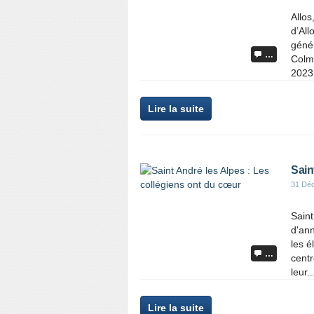
Allos
d’All
génér
…
Colm
2023.
Lire la suite
Sain
31 Dé
Saint
d'ann
les 
…
centr
leur..
Lire la suite