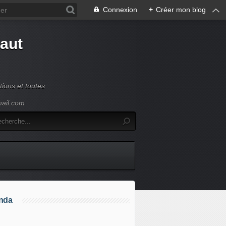
Connexion
+
Créer mon blog
Haut
ions et toutes
mail.com
nda