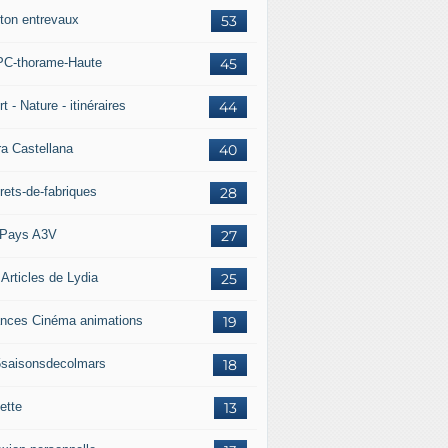
ton entrevaux
53
C-thorame-Haute
45
t - Nature - itinéraires
44
ra Castellana
40
rets-de-fabriques
28
Pays A3V
27
 Articles de Lydia
25
nces Cinéma animations
19
5saisonsdecolmars
18
ette
13