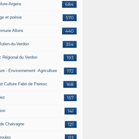
Mure-Argens
684
ge et poésie
570
mune Allons
440
Julien-du-Verdon
354
c Régional du Verdon
193
ure - Environnement -Agriculture
172
et Culture Fabri de Peiresc
168
iez
157
ion
141
 de Chalvagne
121
roules
113