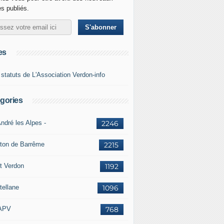
es publiés.
es
 statuts de L'Association Verdon-info
gories
ndré les Alpes -
2246
ton de Barrême
2215
t Verdon
1192
tellane
1096
APV
768