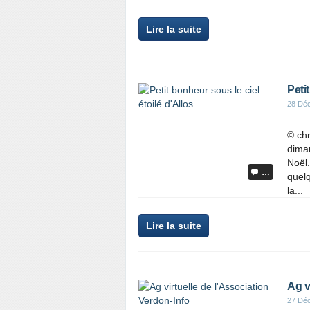
Lire la suite
Peti
28 Dé
© chr
dima
Noël.
…
quelq
la...
Lire la suite
Ag v
27 Dé