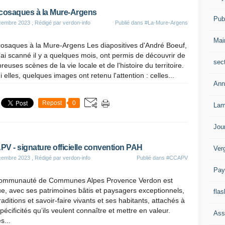
cosaques à la Mure-Argens
Publ
cembre 2023
, Rédigé par verdon-info
Publié dans
#La-Mure-Argens
Mai
cosaques à la Mure-Argens Les diapositives d'André Boeuf,
’ai scanné il y a quelques mois, ont permis de découvrir de
sec
euses scènes de la vie locale et de l'histoire du territoire.
 elles, quelques images ont retenu l'attention : celles...
Ann
Repost
0
Lam
Jou
V - signature officielle convention PAH
Ver
cembre 2023
, Rédigé par verdon-info
Publié dans
#CCAPV
Pay
ommunauté de Communes Alpes Provence Verdon est
e, avec ses patrimoines bâtis et paysagers exceptionnels,
flas
raditions et savoir-faire vivants et ses habitants, attachés à
pécificités qu’ils veulent connaître et mettre en valeur.
Ass
s...