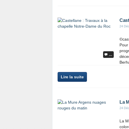
Cast
24 Dé
©cas
Pour 
prog
…
décem
Berha
Lire la suite
La M
24 Dé
La Mu
color