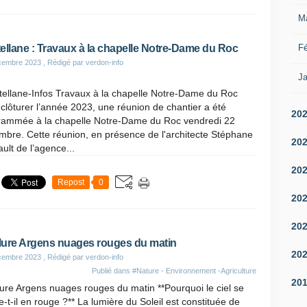
M
Fé
ellane : Travaux à la chapelle Notre-Dame du Roc
cembre 2023
, Rédigé par verdon-info
Ja
tellane-Infos Travaux à la chapelle Notre-Dame du Roc
clôturer l’année 2023, une réunion de chantier a été
20
rammée à la chapelle Notre-Dame du Roc vendredi 22
bre. Cette réunion, en présence de l'architecte Stéphane
20
ult de l’agence...
20
Repost
0
20
20
ure Argens nuages rouges du matin
20
cembre 2023
, Rédigé par verdon-info
Publié dans
#Nature - Environnement -Agriculture
20
re Argens nuages rouges du matin **Pourquoi le ciel se
e-t-il en rouge ?** La lumière du Soleil est constituée de