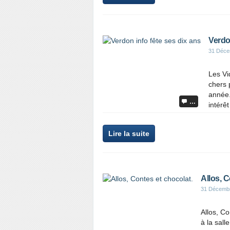
Verdon
31 Déce
Les Vi
chers 
année.
…
intérê
Lire la suite
Allos, C
31 Décemb
Allos, Co
à la sall