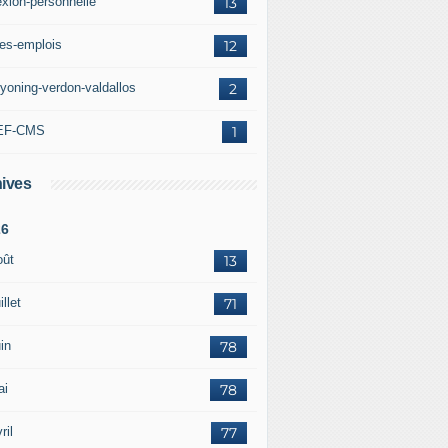
exion-personnelle
13
res-emplois
12
yoning-verdon-valdallos
2
EF-CMS
1
ives
26
oût
13
illet
71
in
78
ai
78
ril
77