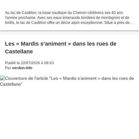
Au lac de Castillon, la base nautique du Cheiron célébrera ses 40 ans
l'année prochaine. Avec ses eaux émeraude bordées de montagnes et de
forêts, le lac de Castillon offre un décor alpin exceptionnel. Situé à près de
900 mètres d'altitude, ce vaste plan...
Les « Mardis s’animent » dans les rues de
Castellane
Publié le 22/07/2026 à 08:03
Par
verdon-info