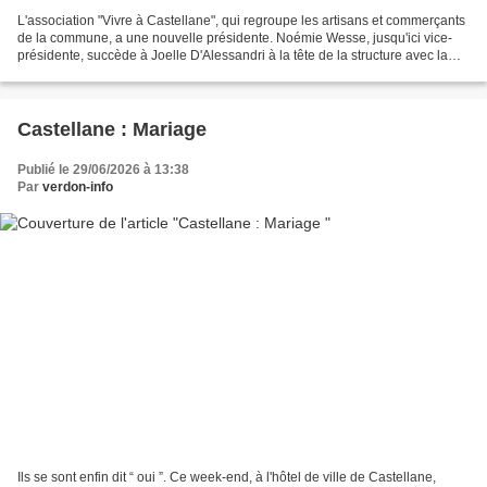
L'association "Vivre à Castellane", qui regroupe les artisans et commerçants
de la commune, a une nouvelle présidente. Noémie Wesse, jusqu'ici vice-
présidente, succède à Joelle D'Alessandri à la tête de la structure avec la
volonté de donner un nouvel...
Castellane : Mariage
Publié le 29/06/2026 à 13:38
Par
verdon-info
Ils se sont enfin dit “ oui ”. Ce week-end, à l'hôtel de ville de Castellane,