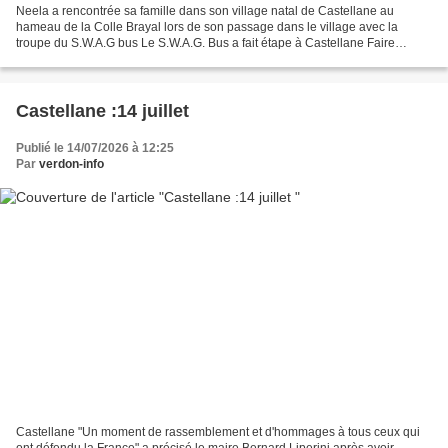
Neela a rencontrée sa famille dans son village natal de Castellane au
hameau de la Colle Brayal lors de son passage dans le village avec la
troupe du S.W.A.G bus Le S.W.A.G. Bus a fait étape à Castellane Faire
danser la place ! L'équipe de l'école de...
Castellane :14 juillet
Publié le 14/07/2026 à 12:25
Par
verdon-info
Castellane "Un moment de rassemblement et d'hommages à tous ceux qui
ont défendu la France" a précisé le maire Bernard Liperini après avoir