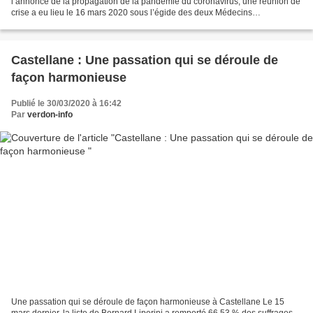
l’annonce de la propagation de la pandémie du coronavirus, une réunion de
crise a eu lieu le 16 mars 2020 sous l’égide des deux Médecins
Généralistes, en la présence des infirmières du...
Castellane : Une passation qui se déroule de
façon harmonieuse
Publié le 30/03/2020 à 16:42
Par
verdon-info
Une passation qui se déroule de façon harmonieuse à Castellane Le 15
mars dernier, la liste de Bernard Liperini a remporté 66,53 % des suffrages.