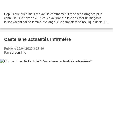
Depuis quelques mois et avant le confinement Francisco Saragoca plus
connu sous le nom de « Chico » avait dans la tête de créer un magasin
laissé vacant par sa femme. “Solange, elle a transféré sa boutique de fleurs
« le Roc Fleuri » au bd St Michel en...
Castellane actualités infirmière
Publié le 16/04/2020 à 17:36
Par
verdon-info