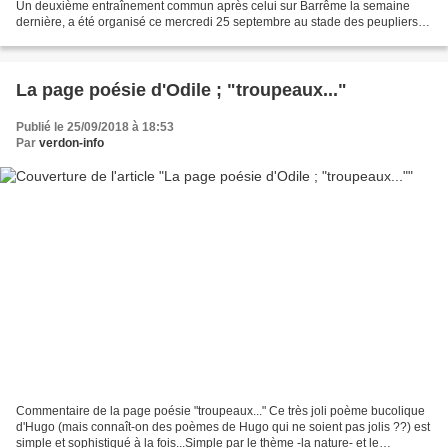
Un deuxième entraînement commun après celui sur Barrême la semaine
dernière, a été organisé ce mercredi 25 septembre au stade des peupliers à
Saint André les Alpes. Etaient présents...
La page poésie d'Odile ; "troupeaux..."
Publié le 25/09/2018 à 18:53
Par
verdon-info
Commentaire de la page poésie "troupeaux..." Ce très joli poème bucolique
d'Hugo (mais connaît-on des poèmes de Hugo qui ne soient pas jolis ??) est
simple et sophistiqué à la fois...Simple par le thème -la nature- et le