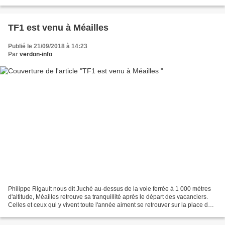
Sénateur Jean Yves Roux, le sous préfet Christophe...
TF1 est venu à Méailles
Publié le 21/09/2018 à 14:23
Par
verdon-info
Philippe Rigault nous dit Juché au-dessus de la voie ferrée à 1 000 mètres
d'altitude, Méailles retrouve sa tranquillité après le départ des vacanciers.
Celles et ceux qui y vivent toute l'année aiment se retrouver sur la place du
village. Laurence Alessandroni...