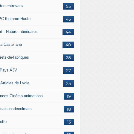
ton entrevaux
53
C-thorame-Haute
45
t - Nature - itinéraires
44
ra Castellana
40
rets-de-fabriques
28
Pays A3V
27
 Articles de Lydia
25
nces Cinéma animations
19
5saisonsdecolmars
18
ette
13