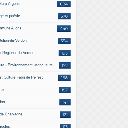
Mure-Argens
684
ge et poésie
570
mune Allons
440
Julien-du-Verdon
354
c Régional du Verdon
193
ure - Environnement -Agriculture
172
et Culture Fabri de Peiresc
168
iez
157
ion
141
 de Chalvagne
121
roules
113