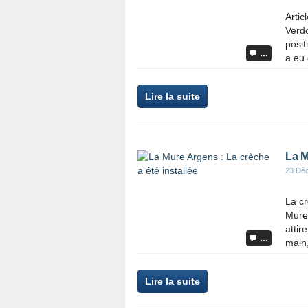
Artic
Verdo
posit
…
a eu 
Lire la suite
La M
23 Dé
La cr
Mure 
attir
…
main,
Lire la suite