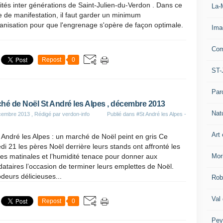
vités inter générations de Saint-Julien-du-Verdon . Dans ce
La-
 de manifestation, il faut garder un minimum
anisation pour que l'engrenage s'opère de façon optimale.
Ima
Com
Repost
0
ST-
Par
hé de Noël St André les Alpes , décembre 2013
Nat
cembre 2013
, Rédigé par verdon-info
Publié dans
#St André les Alpes -
Art 
 André les Alpes : un marché de Noël peint en gris Ce
i 21 les pères Noël derrière leurs stands ont affronté les
Mor
s matinales et l’humidité tenace pour donner aux
dataires l’occasion de terminer leurs emplettes de Noël.
deurs délicieuses...
Rob
Val
Repost
0
Pey