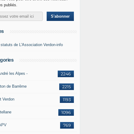
es publiés.
es
 statuts de L'Association Verdon-info
gories
ndré les Alpes -
2246
ton de Barrême
2215
t Verdon
1193
tellane
1096
APV
769