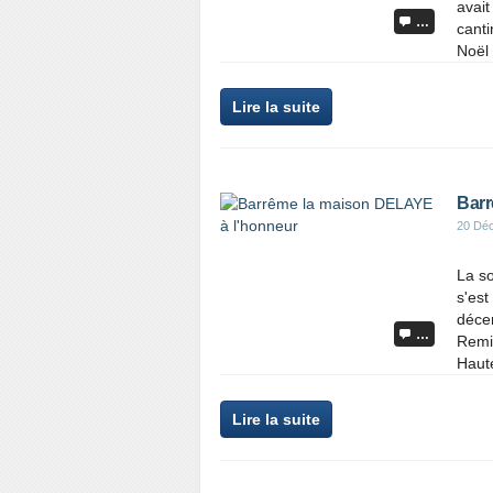
avait
…
canti
Noël 
Lire la suite
Barr
20 Dé
La s
s'est
déce
…
Remi
Haut
Lire la suite