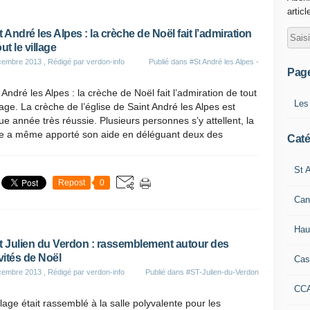
articl
t André les Alpes : la crèche de Noël fait l’admiration
ut le village
cembre 2013
, Rédigé par verdon-info
Publié dans
#St André les Alpes -
Pag
 André les Alpes : la crèche de Noël fait l’admiration de tout
Les
llage. La crèche de l’église de Saint André les Alpes est
e année très réussie. Plusieurs personnes s’y attellent, la
ie a même apporté son aide en déléguant deux des
Caté
St A
Repost
0
Can
Hau
t Julien du Verdon : rassemblement autour des
ivités de Noël
Cas
cembre 2013
, Rédigé par verdon-info
Publié dans
#ST-Julien-du-Verdon
CC
llage était rassemblé à la salle polyvalente pour les