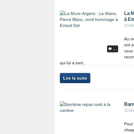
La M
à Er
21 Dé
Au mo
ont s
…
ceux 
reco
qui lui a tant...
Lire la suite
Barr
21 Dé
Pour
chaq