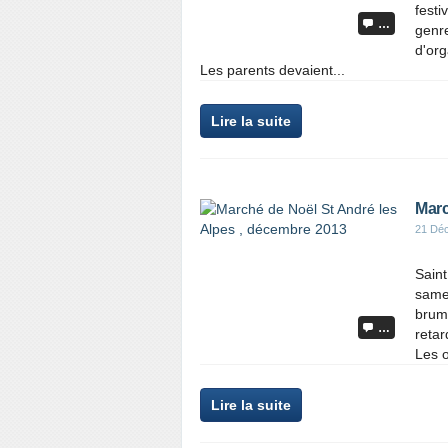
festi
…
genre
d'org
Les parents devaient...
Lire la suite
Marc
21 Dé
Saint
samed
brume
…
retar
Les o
Lire la suite