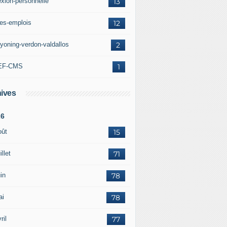
exion-personnelle
13
res-emplois
12
yoning-verdon-valdallos
2
EF-CMS
1
ives
26
oût
15
illet
71
in
78
ai
78
ril
77