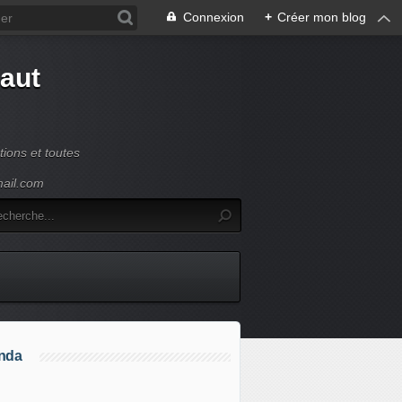
Connexion
+
Créer mon blog
Haut
ions et toutes
mail.com
nda