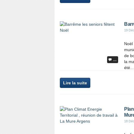
Barr
19 Dé
Noël 
munic
de bo
…
la ma
été...
Lire la suite
Plan
Mur
18 Dé