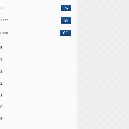
ars
74
vrier
55
nvier
60
25
24
23
22
21
20
19