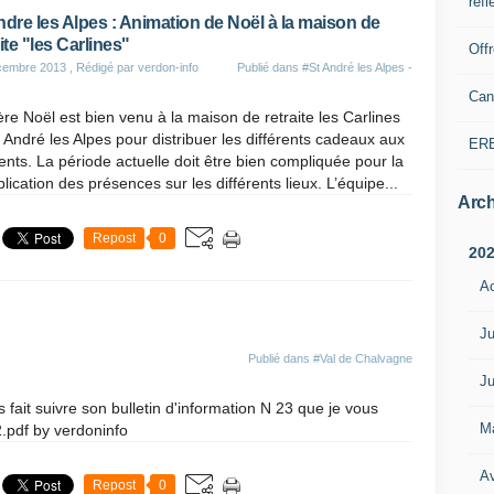
refl
ndre les Alpes : Animation de Noël à la maison de
ite "les Carlines"
Off
cembre 2013
, Rédigé par verdon-info
Publié dans
#St André les Alpes -
Can
re Noël est bien venu à la maison de retraite les Carlines
 André les Alpes pour distribuer les différents cadeaux aux
ER
ents. La période actuelle doit être bien compliquée pour la
plication des présences sur les différents lieux. L’équipe...
Arch
Repost
0
20
A
Ju
Publié dans
#Val de Chalvagne
Ju
it suivre son bulletin d'information N 23 que je vous
M
.pdf by verdoninfo
Av
Repost
0