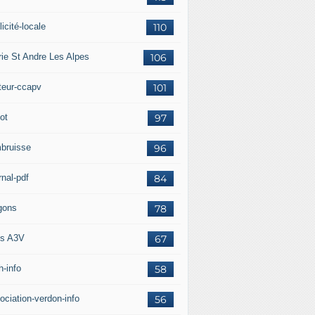
icité-locale
110
rie St Andre Les Alpes
106
teur-ccapv
101
ot
97
bruisse
96
rnal-pdf
84
gons
78
s A3V
67
h-info
58
ociation-verdon-info
56