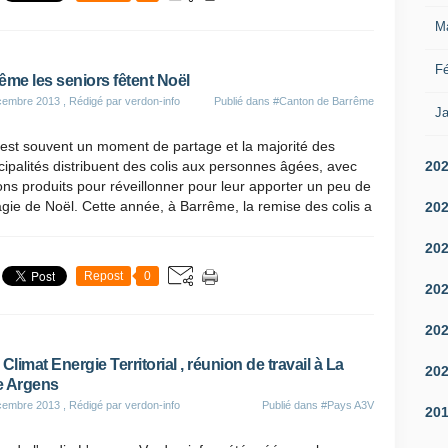
M
Fé
ême les seniors fêtent Noël
cembre 2013
, Rédigé par verdon-info
Publié dans
#Canton de Barrême
Ja
est souvent un moment de partage et la majorité des
20
ipalités distribuent des colis aux personnes âgées, avec
ns produits pour réveillonner pour leur apporter un peu de
gie de Noël. Cette année, à Barrême, la remise des colis a
20
20
Repost
0
20
20
 Climat Energie Territorial , réunion de travail à La
20
e Argens
cembre 2013
, Rédigé par verdon-info
Publié dans
#Pays A3V
20