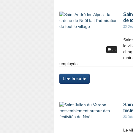
Sain
de to
23 Dé
Saint
le vi
…
chaqu
mair
employés...
Lire la suite
Sain
fest
23 Dé
Le vi