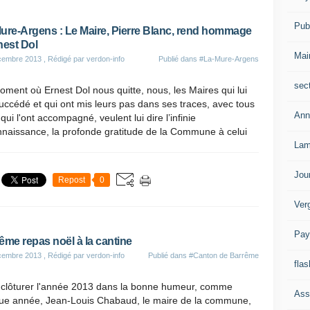
Publ
ure-Argens : Le Maire, Pierre Blanc, rend hommage
nest Dol
Mai
cembre 2013
, Rédigé par verdon-info
Publié dans
#La-Mure-Argens
sec
ment où Ernest Dol nous quitte, nous, les Maires qui lui
uccédé et qui ont mis leurs pas dans ses traces, avec tous
Ann
qui l'ont accompagné, veulent lui dire l’infinie
nnaissance, la profonde gratitude de la Commune à celui
Lam
Jou
Repost
0
Ver
Pay
ême repas noël à la cantine
cembre 2013
, Rédigé par verdon-info
Publié dans
#Canton de Barrême
flas
 clôturer l'année 2013 dans la bonne humeur, comme
Ass
ue année, Jean-Louis Chabaud, le maire de la commune,