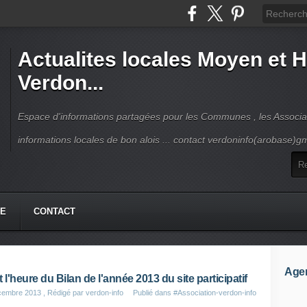
Actualites locales Moyen et 
Verdon...
Espace d'informations partagées pour les Communes , les Associat
informations locales de bon alois ... contact verdoninfo(arobase)g
HE
CONTACT
Age
t l'heure du Bilan de l'année 2013 du site participatif
cembre 2013
, Rédigé par verdon-info
Publié dans
#Association-verdon-info