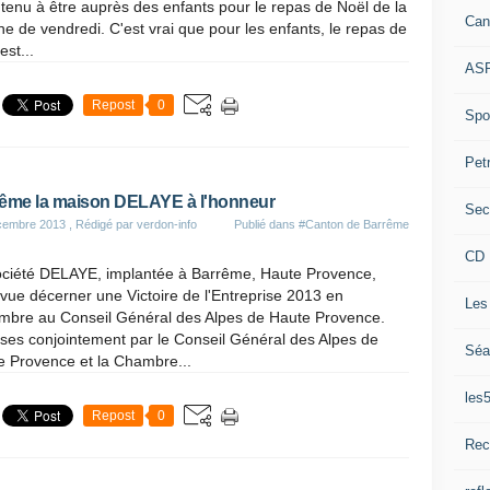
 tenu à être auprès des enfants pour le repas de Noël de la
Can
ne de vendredi. C'est vrai que pour les enfants, le repas de
est...
ASP
Repost
0
Spor
Pet
ême la maison DELAYE à l'honneur
Sec
cembre 2013
, Rédigé par verdon-info
Publié dans
#Canton de Barrême
CD 
ociété DELAYE, implantée à Barrême, Haute Provence,
 vue décerner une Victoire de l'Entreprise 2013 en
Les
mbre au Conseil Général des Alpes de Haute Provence.
ses conjointement par le Conseil Général des Alpes de
Séa
e Provence et la Chambre...
les
Repost
0
Rec