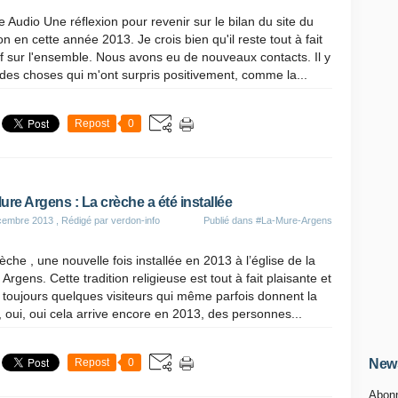
le Audio Une réflexion pour revenir sur le bilan du site du
n en cette année 2013. Je crois bien qu'il reste tout à fait
if sur l'ensemble. Nous avons eu de nouveaux contacts. Il y
des choses qui m'ont surpris positivement, comme la...
Repost
0
ure Argens : La crèche a été installée
cembre 2013
, Rédigé par verdon-info
Publié dans
#La-Mure-Argens
èche , une nouvelle fois installée en 2013 à l’église de la
Argens. Cette tradition religieuse est tout à fait plaisante et
e toujours quelques visiteurs qui même parfois donnent la
 oui, oui cela arrive encore en 2013, des personnes...
Repost
0
News
Abonn