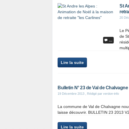
St A
retra
20 Dé
Le Pè
de St
…
résid
multi
Lire la suite
Bulletin N° 23 de Val de Chalvagne
19 Décembre 2013
, Rédigé par verdon-info
La commune de Val de Chalvagne nous fa
laisse découvrir. BULLETIN 23 2013 V2
Lire la suite