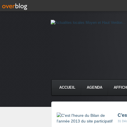
ACCUEIL
AGENDA
AFFIC
C'es
31 Dé