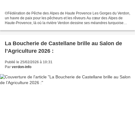
©Fédération de Pêche des Alpes de Haute Provence Les Gorges du Verdon,
un havre de paix pour les pêcheurs et les rêveurs Au cœur des Alpes de
Haute-Provence, là où la rivière Verdon dessine ses méandres turquoise
entre des falaises vertigineuses, s’étend...
La Boucherie de Castellane brille au Salon de
l’Agriculture 2026 :
Publié le 25/02/2026 à 10:31
Par
verdon-info