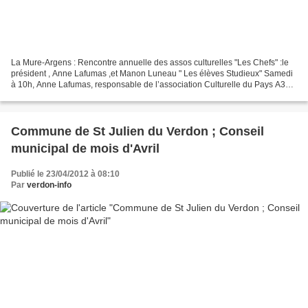
La Mure-Argens : Rencontre annuelle des assos culturelles "Les Chefs" :le
président , Anne Lafumas ,et Manon Luneau " Les élèves Studieux" Samedi
à 10h, Anne Lafumas, responsable de l’association Culturelle du Pays A3V :
Art et Culture Fabri de Peiresc,...
Commune de St Julien du Verdon ; Conseil
municipal de mois d'Avril
Publié le 23/04/2012 à 08:10
Par
verdon-info