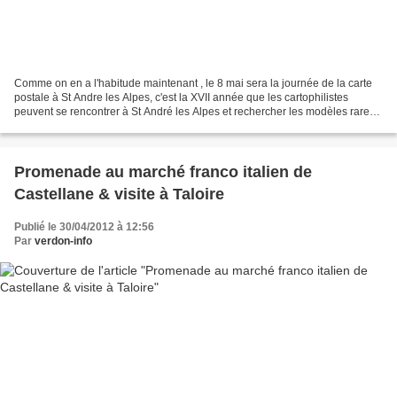
Comme on en a l'habitude maintenant , le 8 mai sera la journée de la carte
postale à St Andre les Alpes, c'est la XVII année que les cartophilistes
peuvent se rencontrer à St André les Alpes et rechercher les modèles rares.
Ne doutons pas les les transactions...
Promenade au marché franco italien de
Castellane & visite à Taloire
Publié le 30/04/2012 à 12:56
Par
verdon-info