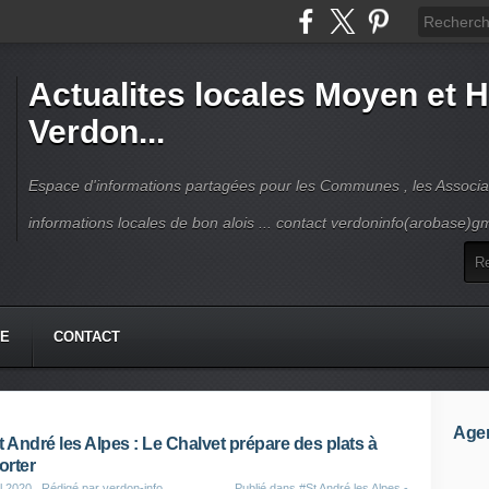
Actualites locales Moyen et 
Verdon...
Espace d'informations partagées pour les Communes , les Associat
informations locales de bon alois ... contact verdoninfo(arobase)g
HE
CONTACT
Age
t André les Alpes : Le Chalvet prépare des plats à
rter
il 2020
, Rédigé par verdon-info
Publié dans
#St André les Alpes -