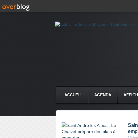
ACCUEIL
AGENDA
AFFIC
Sain
empo
30 Avr