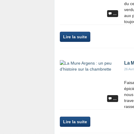
du c
verdu
…
aux p
toujo
Lire la suite
La M
26 Avr
Fais
épic
nous 
…
trave
rass
Lire la suite