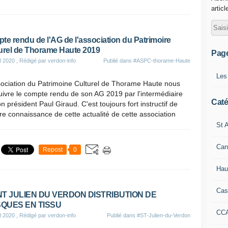
articl
te rendu de l'AG de l'association du Patrimoire
urel de Thorame Haute 2019
Pag
il 2020
, Rédigé par verdon-info
Publié dans
#ASPC-thorame-Haute
Les
sociation du Patrimoine Culturel de Thorame Haute nous
suivre le compte rendu de son AG 2019 par l'intermédiaire
Caté
n président Paul Giraud. C'est toujours fort instructif de
e connaissance de cette actualité de cette association
St A
Can
Repost
0
Hau
Cas
NT JULIEN DU VERDON DISTRIBUTION DE
QUES EN TISSU
CC
il 2020
, Rédigé par verdon-info
Publié dans
#ST-Julien-du-Verdon