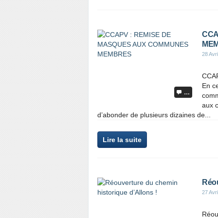
CCA
ME
28 Avr
CCA
En ce
…
comm
aux c
d’abonder de plusieurs dizaines de...
Lire la suite
Réou
27 Avr
Réouv