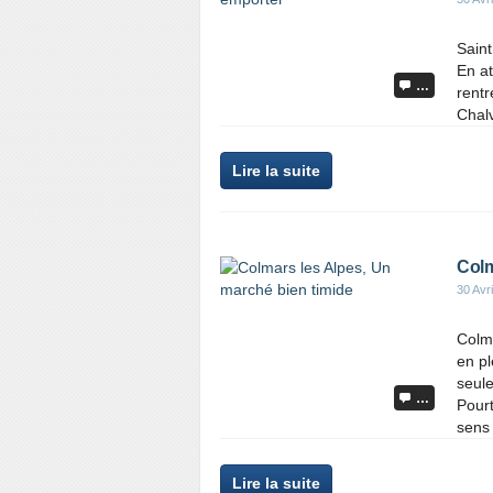
Saint
En at
…
rentr
Chalv
Lire la suite
Colm
30 Avr
Colm
en pl
seule
…
Pourt
sens 
Lire la suite