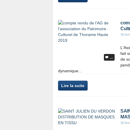
comp
Cult
30 Avr
L'As
fait 
…
de so
pendr
dynamique...
Lire la suite
SAI
MAS
30 Avr