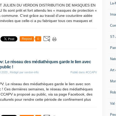
La-
T JULIEN DU VERDON DISTRIBUTION DE MASQUES EN
 Ils sont prêt et fort attendu les « masques de protection «
Ima
a commune. C’est grâce au travail d’une couturière aidée
névoles que celle-ci a pu fabriquer tous ces masques et
Com
ST-
Repost
0
Par
Nat
v: Le réseau des médiathèques garde le lien avec
public !
Art 
il 2020
, Rédigé par verdon-info
Publié dans
#CCAPV
Mor
V: Le réseau des médiathèques garde le lien avec son
ic ! Ces dernières semaines, le réseau des médiathèques
Rob
a CCAPV a proposé au public, via sa page Facebook, des
 culturels pour rendre cette période de confinement plus
Val
Pey