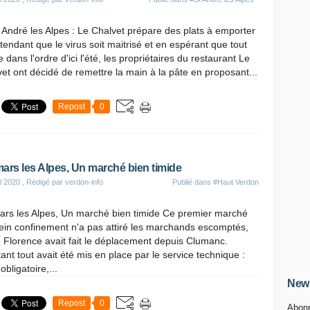
 André les Alpes : Le Chalvet prépare des plats à emporter
tendant que le virus soit maitrisé et en espérant que tout
e dans l'ordre d'ici l'été, les propriétaires du restaurant Le
et ont décidé de remettre la main à la pâte en proposant...
Repost
0
ars les Alpes, Un marché bien timide
il 2020
, Rédigé par verdon-info
Publié dans
#Haut Verdon
ars les Alpes, Un marché bien timide Ce premier marché
ein confinement n'a pas attiré les marchands escomptés,
 Florence avait fait le déplacement depuis Clumanc.
ant tout avait été mis en place par le service technique :
obligatoire,...
News
Repost
0
Abonn