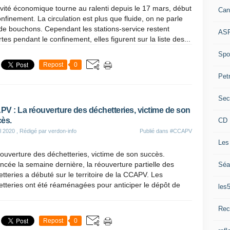
ivité économique tourne au ralenti depuis le 17 mars, début
Can
nfinement. La circulation est plus que fluide, on ne parle
de bouchons. Cependant les stations-service restent
ASP
tes pendant le confinement, elles figurent sur la liste des...
Spor
Repost
0
Pet
Sec
V : La réouverture des déchetteries, victime de son
ès.
CD 
il 2020
, Rédigé par verdon-info
Publié dans
#CCAPV
Les
ouverture des déchetteries, victime de son succès.
cée la semaine dernière, la réouverture partielle des
Séa
tteries a débuté sur le territoire de la CCAPV. Les
tteries ont été réaménagées pour anticiper le dépôt de
les
Rec
Repost
0