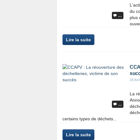
L'act
du co
…
plus 
ouver
Lire la suite
CCAP
succ
28 Avr
La ré
Annon
…
déche
déche
certains types de déchets...
Lire la suite