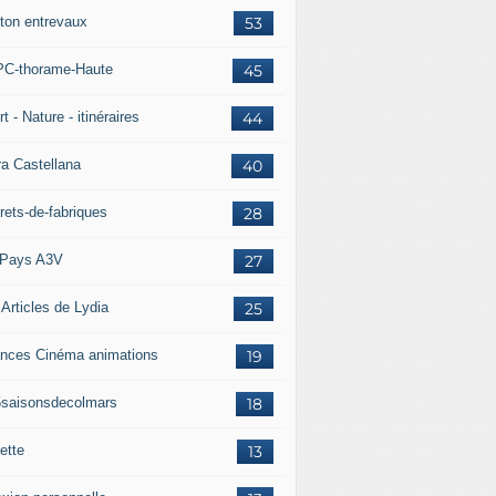
ton entrevaux
53
C-thorame-Haute
45
t - Nature - itinéraires
44
ra Castellana
40
rets-de-fabriques
28
Pays A3V
27
 Articles de Lydia
25
nces Cinéma animations
19
5saisonsdecolmars
18
ette
13