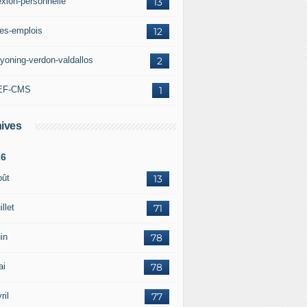
exion-personnelle
13
res-emplois
12
yoning-verdon-valdallos
2
EF-CMS
1
ives
26
oût
13
illet
71
in
78
ai
78
ril
77