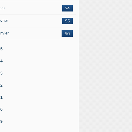
ars
74
vrier
55
nvier
60
25
24
23
22
21
20
19