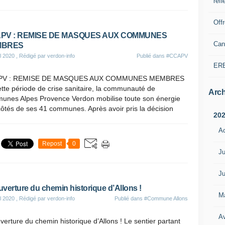
refl
Off
PV : REMISE DE MASQUES AUX COMMUNES
Can
MBRES
il 2020
, Rédigé par verdon-info
Publié dans
#CCAPV
ER
PV : REMISE DE MASQUES AUX COMMUNES MEMBRES
tte période de crise sanitaire, la communauté de
Arch
unes Alpes Provence Verdon mobilise toute son énergie
ôtés de ses 41 communes. Après avoir pris la décision
20
A
Repost
0
Ju
Ju
verture du chemin historique d’Allons !
M
il 2020
, Rédigé par verdon-info
Publié dans
#Commune Allons
Av
erture du chemin historique d’Allons ! Le sentier partant