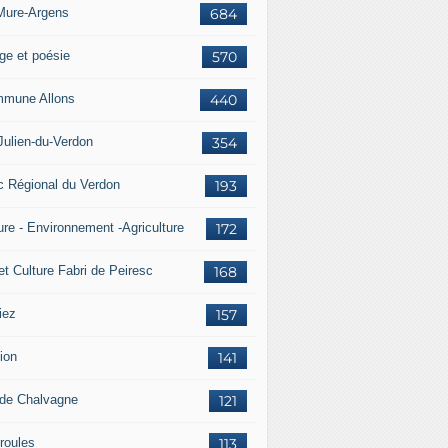
Mure-Argens
684
ge et poésie
570
mune Allons
440
Julien-du-Verdon
354
c Régional du Verdon
193
ure - Environnement -Agriculture
172
et Culture Fabri de Peiresc
168
iez
157
ion
141
 de Chalvagne
121
roules
113