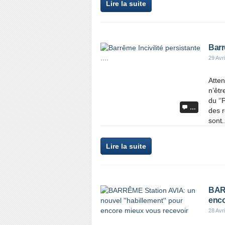
Lire la suite
Barrê
29 Avr
Atten
n’êt
du ‘’
…
des r
sont.
Lire la suite
BARR
enco
28 Avr