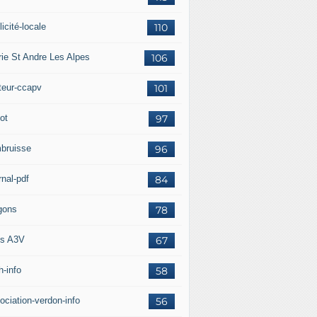
icité-locale
110
rie St Andre Les Alpes
106
teur-ccapv
101
ot
97
bruisse
96
rnal-pdf
84
gons
78
s A3V
67
h-info
58
ociation-verdon-info
56