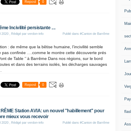
Repost
0
Publ
Mai
me Incivilité persistante ....
il 2020
, Rédigé par verdon-info
Publié dans
#Canton de Barrême
sec
tion : de même que la bêtise humaine, l’incivilité semble
Ann
re pas confinée ….comme le montre cette découverte prés
Pont de Table ‘’ à Barrême Dans nos régions, sur le bord
Lam
outes et dans des terrains isolés, les décharges sauvages
..
Jou
Repost
0
Ver
Pay
ÊME Station AVIA: un nouvel ''habillement'' pour
flas
re mieux vous recevoir
il 2020
, Rédigé par verdon-info
Publié dans
#Canton de Barrême
Ass