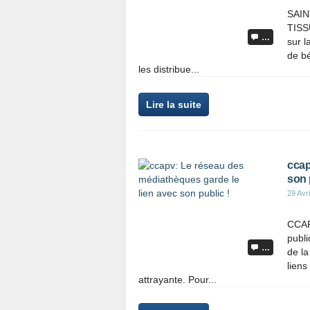
SAIN
TISSU
…
sur l
de bé
les distribue...
Lire la suite
ccap
son 
29 Avr
CCAP
publ
…
de l
liens
attrayante. Pour...