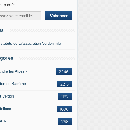
es publiés.
es
 statuts de L'Association Verdon-info
gories
ndré les Alpes -
2246
ton de Barrême
2215
t Verdon
1192
tellane
1096
APV
768