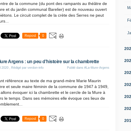
entre de la commune (du pont des rampants au théâtre de
M
re et du jardin communal Barelier) est de nouveau ouvert
iétons. Le circuit complet de la crète des Serres ne peut
Fé
urs...
Ja
Repost
0
20
20
ure Argens : un peu d'histoire sur la chambrette
il 2020
, Rédigé par verdon-info
Publié dans
#La-Mure-Argens
20
ant référence au texte de ma grand-mère Marie Maurin
20
ière et seule maire féminin de la commune de 1947 à 1949,
allons évoquer ici la chambrette et le cercle de la Mure à
20
rs le temps. Dans ses mémoires elle évoque ces lieux de
emblement...
20
Repost
0
20