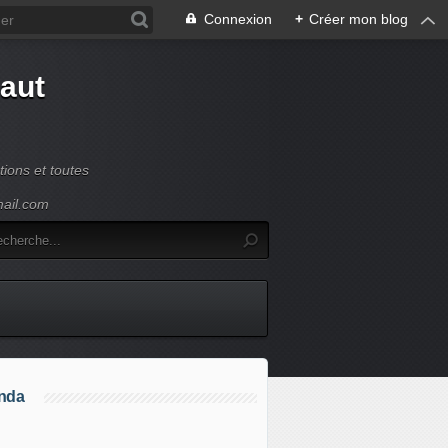
Connexion
+
Créer mon blog
Haut
ions et toutes
mail.com
nda