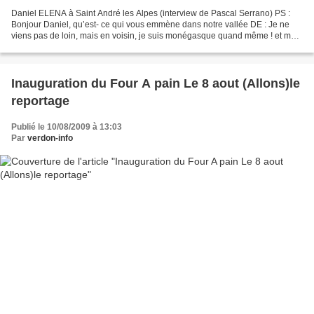
Daniel ELENA à Saint André les Alpes (interview de Pascal Serrano) PS :
Bonjour Daniel, qu’est- ce qui vous emmène dans notre vallée DE : Je ne
viens pas de loin, mais en voisin, je suis monégasque quand même ! et ma
fille fait un stage de poney aux écuries...
Inauguration du Four A pain Le 8 aout (Allons)le
reportage
Publié le 10/08/2009 à 13:03
Par
verdon-info