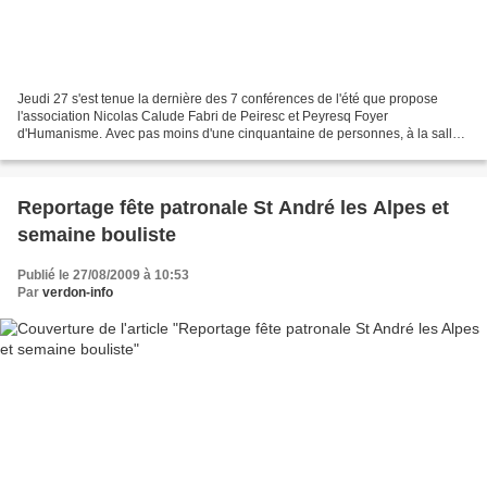
Jeudi 27 s'est tenue la dernière des 7 conférences de l'été que propose
l'association Nicolas Calude Fabri de Peiresc et Peyresq Foyer
d'Humanisme. Avec pas moins d'une cinquantaine de personnes, à la salle
polyvalente, le directeur d'études à l' EHESS,...
Reportage fête patronale St André les Alpes et
semaine bouliste
Publié le 27/08/2009 à 10:53
Par
verdon-info