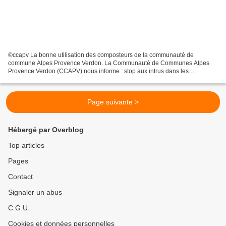
©ccapv La bonne utilisation des composteurs de la communauté de
commune Alpes Provence Verdon. La Communauté de Communes Alpes
Provence Verdon (CCAPV) nous informe : stop aux intrus dans les
composteurs ! ♻️ Aujourd’hui, nous vous proposons un zoom sur...
Page suivante >
Hébergé par Overblog
Top articles
Pages
Contact
Signaler un abus
C.G.U.
Cookies et données personnelles