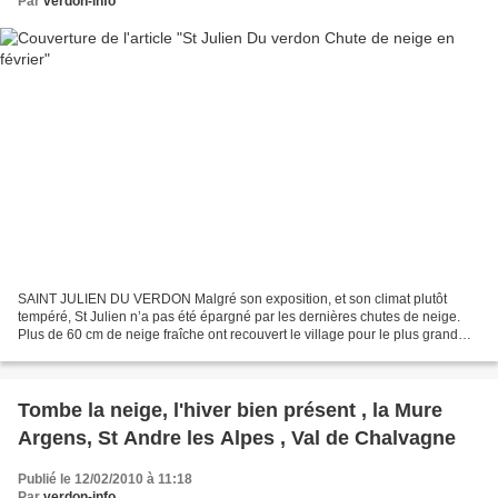
Par
verdon-info
SAINT JULIEN DU VERDON Malgré son exposition, et son climat plutôt
tempéré, St Julien n’a pas été épargné par les dernières chutes de neige.
Plus de 60 cm de neige fraîche ont recouvert le village pour le plus grand
bonheur des enfants. Le Village n’avait...
Tombe la neige, l'hiver bien présent , la Mure
Argens, St Andre les Alpes , Val de Chalvagne
Publié le 12/02/2010 à 11:18
Par
verdon-info