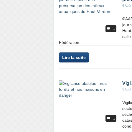
6 Août
©AAP
journ
…
Haut-
salle
Fédération...
Lire la suite
Vigi
5 Août
Vigil
secte
séch
…
catas
condi