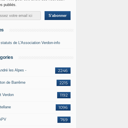
es publiés.
es
 statuts de L'Association Verdon-info
gories
ndré les Alpes -
2246
ton de Barrême
2215
t Verdon
1192
tellane
1096
APV
769