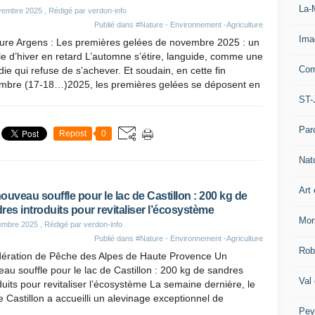
La-
vembre 2025
, Rédigé par verdon-info
Publié dans
#Nature - Environnement -Agriculture
Ima
ure Argens : Les premières gelées de novembre 2025 : un
le d’hiver en retard L’automne s’étire, languide, comme une
Com
ie qui refuse de s’achever. Et soudain, en cette fin
mbre (17-18…)2025, les premières gelées se déposent en
ST-
Par
Repost
0
Nat
Art 
ouveau souffle pour le lac de Castillon : 200 kg de
res introduits pour revitaliser l’écosystème
Mor
embre 2025
, Rédigé par verdon-info
Publié dans
#Nature - Environnement -Agriculture
Rob
ération de Pêche des Alpes de Haute Provence Un
au souffle pour le lac de Castillon : 200 kg de sandres
Val
duits pour revitaliser l’écosystème La semaine dernière, le
e Castillon a accueilli un alevinage exceptionnel de
Pey