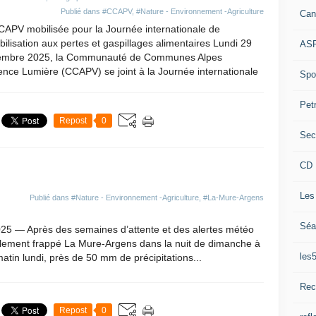
Publié dans
#CCAPV
,
#Nature - Environnement -Agriculture
Can
CAPV mobilisée pour la Journée internationale de
bilisation aux pertes et gaspillages alimentaires Lundi 29
ASP
embre 2025, la Communauté de Communes Alpes
nce Lumière (CCAPV) se joint à la Journée internationale
Spor
Pet
Repost
0
Sec
CD 
Les
Publié dans
#Nature - Environnement -Agriculture
,
#La-Mure-Argens
Séa
25 — Après des semaines d’attente et des alertes météo
inalement frappé La Mure-Argens dans la nuit de dimanche à
les
atin lundi, près de 50 mm de précipitations...
Rec
Repost
0