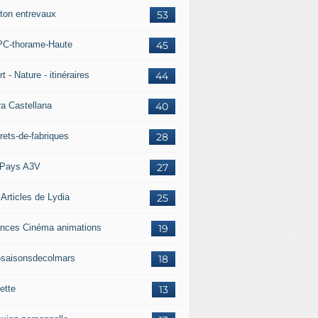
ton entrevaux
53
C-thorame-Haute
45
t - Nature - itinéraires
44
ra Castellana
40
rets-de-fabriques
28
Pays A3V
27
 Articles de Lydia
25
nces Cinéma animations
19
5saisonsdecolmars
18
ette
13