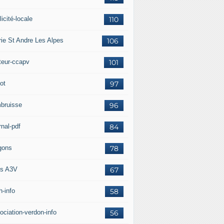
icité-locale
110
rie St Andre Les Alpes
106
teur-ccapv
101
ot
97
bruisse
96
rnal-pdf
84
gons
78
s A3V
67
h-info
58
ociation-verdon-info
56