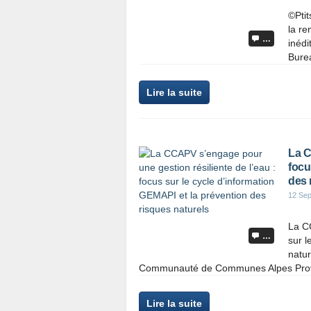
©Ptit
la re
…
inédi
Burea
Lire la suite
La C
focu
des 
12 Se
La CC
…
sur l
natur
Communauté de Communes Alpes Proven
Lire la suite