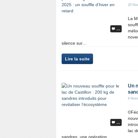
20 No
La M
souff
…
mélod
nove
silence sur...
Lire la suite
Un n
sand
6 Nov
©Féd
nouve
…
intro
lac d
sandres, une opération...