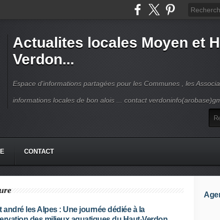
Actualites locales Moyen et 
Verdon...
Espace d'informations partagées pour les Communes , les Associat
informations locales de bon alois ... contact verdoninfo(arobase)g
HE
CONTACT
ure
Age
t andré les Alpes : Une journée dédiée à la
ervation des milieux aquatiques du Haut-Verdon