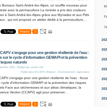
s Bureaux Saint-André-les-Alpes, un souffle nouveau pour
M
ntrée avec la permaculture La rentrée a pris des couleurs
tes à Saint-André-les-Alpes grâce aux Myriades et aux Ptits
Fé
ux , qui ont proposé un atelier dédié à la permaculture,...
Ja
Repost
0
20
20
CAPV s’engage pour une gestion résiliente de l’eau :
s sur le cycle d’information GEMAPI et la prévention
20
risques naturels
ptembre 2025
, Rédigé par verdon-info
20
Publié dans
#CCAPV
,
#Nature - Environnement -Agriculture
APV s’engage pour une gestion résiliente de l’eau : focus
20
e cycle d’information GEMAPI et la prévention des risques
els Face aux sécheresses et aux aléas climatiques, la
20
ce Verdon (CCAPV) agit pour préserver...
20
Repost
0