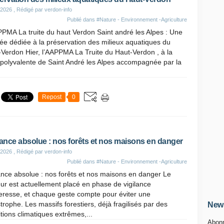
 2026
, Rédigé par verdon-info
Publié dans
#Nature - Environnement -Agriculture
PMA La truite du haut Verdon Saint andré les Alpes : Une
ée dédiée à la préservation des milieux aquatiques du
Verdon Hier, l’AAPPMA La Truite du Haut-Verdon , à la
 polyvalente de Saint André les Alpes accompagnée par la
Repost
0
lance absolue : nos forêts et nos maisons en danger
 2026
, Rédigé par verdon-info
Publié dans
#Nature - Environnement -Agriculture
ance absolue : nos forêts et nos maisons en danger Le
ur est actuellement placé en phase de vigilance
eresse, et chaque geste compte pour éviter une
trophe. Les massifs forestiers, déjà fragilisés par des
News
tions climatiques extrêmes,...
Abonn