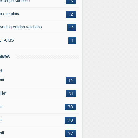
exion-personnelle
13
res-emplois
12
yoning-verdon-valdallos
2
EF-CMS
1
ives
26
oût
14
illet
71
in
78
ai
78
ril
77