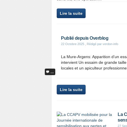
Lire la suite
Publié depuis Overblog
22 Octobre 2025
, Rédigé par verdon-info
La Mure-Argens: Apparition d’un essa
intervient Un essaim de grande taille
locales et un apiculteur professionne
…
Lire la suite
La C
sens
27 Se