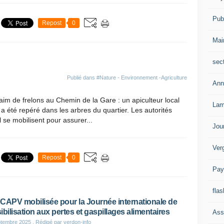
Publ
Repost
0
Mai
sec
Publié dans
#Nature - Environnement -Agriculture
Ann
im de frelons au Chemin de la Gare : un apiculteur local
Lam
 a été repéré dans les arbres du quartier. Les autorités
l se mobilisent pour assurer...
Jou
Ver
Repost
0
Pay
flas
CAPV mobilisée pour la Journée internationale de
ibilisation aux pertes et gaspillages alimentaires
Ass
ptembre 2025
, Rédigé par verdon-info