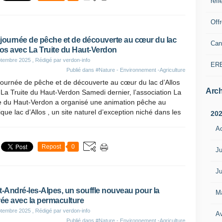
refl
Off
journée de pêche et de découverte au cœur du lac
Can
los avec La Truite du Haut-Verdon
ptembre 2025
, Rédigé par verdon-info
ER
Publié dans
#Nature - Environnement -Agriculture
ournée de pêche et de découverte au cœur du lac d’Allos
Arch
La Truite du Haut-Verdon Samedi dernier, l’association La
te du Haut-Verdon a organisé une animation pêche au
que lac d’Allos , un site naturel d’exception niché dans les
20
A
Repost
0
Ju
Ju
t-André-les-Alpes, un souffle nouveau pour la
M
rée avec la permaculture
ptembre 2025
, Rédigé par verdon-info
Av
Publié dans
#Nature - Environnement -Agriculture