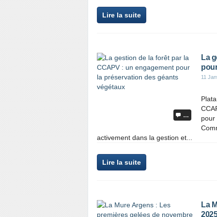
Lire la suite
La g
pour
11 Jan
Plat
CCAP
…
pour
Comm
activement dans la gestion et...
Lire la suite
La M
2025