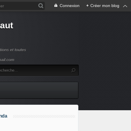
Connexion
+
Créer mon blog
Haut
ions et toutes
mail.com
nda