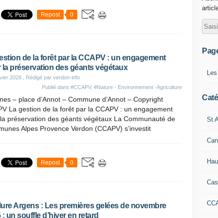
articl
Repost
0
Pag
estion de la forêt par la CCAPV : un engagement
 la préservation des géants végétaux
Les
vier 2026
, Rédigé par verdon-info
Publié dans
#CCAPV
,
#Nature - Environnement -Agriculture
Caté
anes – place d’Annot – Commune d’Annot – Copyright
V La gestion de la forêt par la CCAPV : un engagement
 la préservation des géants végétaux La Communauté de
St A
unes Alpes Provence Verdon (CCAPV) s’investit
Can
Hau
Repost
0
Cas
CC
ure Argens : Les premières gelées de novembre
 : un souffle d’hiver en retard