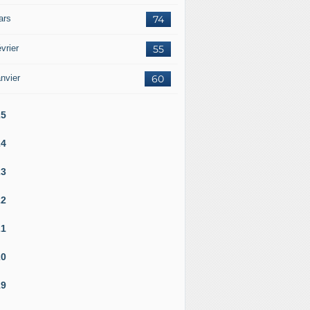
ars
74
vrier
55
nvier
60
25
24
23
22
21
20
19