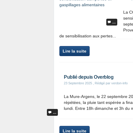
La C
sensi
…
sept
Prove
de sensibilisation aux pertes...
Lire la suite
Publié depuis Overblog
23 Septembre 2025
, Rédigé par verdon-info
La Mure-Argens, le 22 septembre 20
répétées, la pluie tant espérée a f
lundi. Entre 18h dimanche et 3h du m
…
Lire la suite