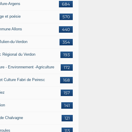
Mure-Argens
684
ge et poésie
570
mune Allons
440
Julien-du-Verdon
354
c Régional du Verdon
193
ure - Environnement -Agriculture
172
et Culture Fabri de Peiresc
168
iez
157
ion
141
 de Chalvagne
121
roules
113