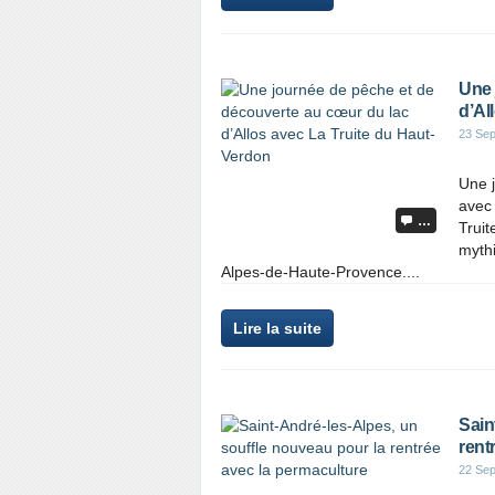
Une 
d’Al
23 Se
Une j
avec 
…
Trui
mythi
Alpes-de-Haute-Provence....
Lire la suite
Sain
rent
22 Se