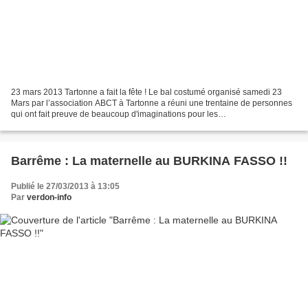
23 mars 2013 Tartonne a fait la fête ! Le bal costumé organisé samedi 23
Mars par l’association ABCT à Tartonne a réuni une trentaine de personnes
qui ont fait preuve de beaucoup d'imaginations pour les
déguisements!Corsaires et Écossais ont côtoyé Gentes...
Barrême : La maternelle au BURKINA FASSO !!
Publié le 27/03/2013 à 13:05
Par
verdon-info