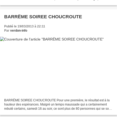
n'est pas les membres de l'ABCDE...
BARRËME SOIREE CHOUCROUTE
Publié le 19/03/2013 à 22:11
Par
verdon-info
BARRËME SOIREE CHOUCROUTE Pour une premiére, le résultat est à la
hauteur des espérances. Malgré un temps maussade qui a certainement
rebuté certains, samedi 16 au soir, ce sont plus de 80 personnes qui se sont
retrouvées dans la salle de la distillerie...