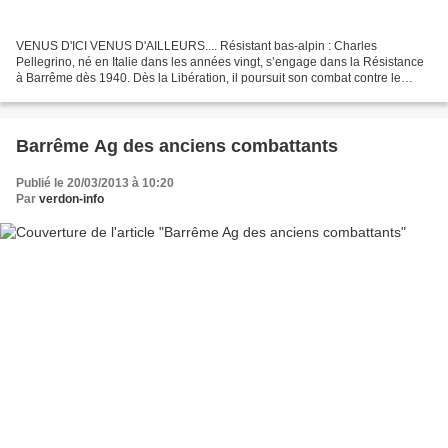
VENUS D'ICI VENUS D'AILLEURS.... Résistant bas-alpin : Charles
Pellegrino, né en Italie dans les années vingt, s’engage dans la Résistance
à Barrême dès 1940. Dès la Libération, il poursuit son combat contre le
nazisme dans l’armée régulière jusqu’à la...
Barrême Ag des anciens combattants
Publié le 20/03/2013 à 10:20
Par
verdon-info