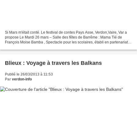
Si Mars m'était conté. Le festival de contes Pays Asse, Verdon,Vaire, Var a
propose Le Mardi 26 mars – Salle des fêtes de Barrême : Mama Tié de
François Moise Bamba , Spectacle pour les scolaires, établi en partenariat
avec la Ligue de l’enseignement...
Blieux : Voyage à travers les Balkans
Publié le 26/03/2013 à 11:53
Par
verdon-info