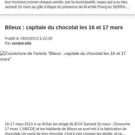
leur honneur,comme chaque année, par la municipalité, repas qui a eu lieu
samedi 16 mars au gîte d’étape en présence de M et Me François SERRA.
On ne pouvait pas ne pas avoir une...
Blieux : capitale du chocolat les 16 et 17 mars
Publié le 19/03/2013 à 22:20
Par
verdon-info
16-17 mars 2013 A se lécher les doigts BLIEUX Samedi 16 mars - Dimanche
17 mars. L'ABCDE et les habitants de Blieux se sont mis à la fabrication de
chocolats Un carré de bon chocolat, c'est à s'en croquer les doigts, et ce