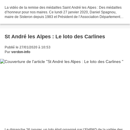
La vidéo de la remise des médailles Saint André les Alpes : Des médailles
d’honneur pour nos maires. Ce lundi 27 janvier 2020, Daniel Spagnou,
maire de Sisteron depuis 1983 et Président de l’Association Départementale
des Maires du 04, en présence du...
St André les Alpes : Le loto des Carlines
Publié le 27/01/2020 à 10:53
Par
verdon-info
Le dimanche 26 janvier, un loto était organisé par l’EHPAD de la vallée des