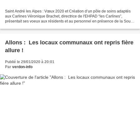
Saint André les Alpes : Vœux 2020 et Création d’un pôle de soins adaptés
aux Carlines Véronique Brachet, directrice de l'EHPAD “les Carlines”,
présentait ses voeux aux résidents et au personnel en présence de la Sous-
Préfète Nicole Chabannier,du Conseiller...
Allons : Les locaux communaux ont repris fière
allure !
Publié le 29/01/2020 à 20:01
Par
verdon-info