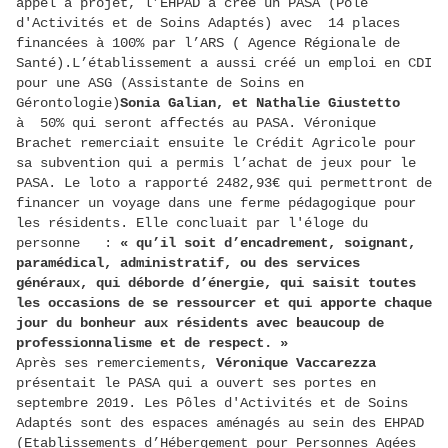
appel à projet, l’EHPAD a créé un PASA (Pôle
d'Activités et de Soins Adaptés) avec 14 places
financées à 100% par l’ARS ( Agence Régionale de
Santé).L’établissement a aussi créé un emploi en CDI
pour une ASG (Assistante de Soins en
Gérontologie)
Sonia Galian, et Nathalie Giustetto
à 50% qui seront affectés au PASA. Véronique
Brachet remerciait ensuite le Crédit Agricole pour
sa subvention qui a permis l’achat de jeux pour le
PASA. Le loto a rapporté 2482,93€ qui permettront de
financer un voyage dans une ferme pédagogique pour
les résidents. Elle concluait par l'éloge du
personne :
« qu’il soit d’encadrement, soignant,
paramédical, administratif, ou des services
généraux, qui déborde d’énergie, qui saisit toutes
les occasions de se ressourcer et qui apporte chaque
jour du bonheur aux résidents avec beaucoup de
professionnalisme et de respect. »
Après ses remerciements,
Véronique Vaccarezza
présentait le PASA qui a ouvert ses portes en
septembre 2019. Les Pôles d'Activités et de Soins
Adaptés sont des espaces aménagés au sein des EHPAD
(Etablissements d’Hébergement pour Personnes Agées