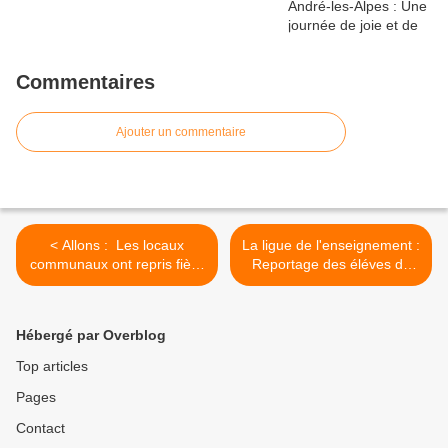
Commentaires
Ajouter un commentaire
< Allons : Les locaux
La ligue de l'enseignement :
communaux ont repris fière
Reportage des éléves de
allure !
CM1 chez Mr Delbarre
apiculteur >
Hébergé par Overblog
Top articles
Pages
Contact