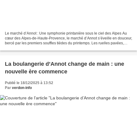
Le marché d’Annot : Une symphonie printanière sous le ciel des Alpes Au
cœur des Alpes-de-Haute-Provence, le marché d’Annot s’éveille en douceur,
bercé par les premiers souffles tièdes du printemps. Les ruelles pavées,
encore fraîches des matins brumeux,...
La boulangerie d’Annot change de main : une
nouvelle ère commence
Publié le 18/12/2025 à 13:52
Par
verdon-info