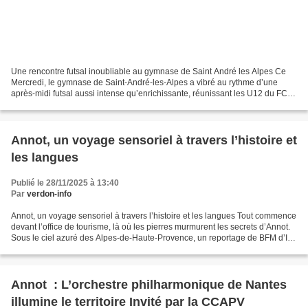
Une rencontre futsal inoubliable au gymnase de Saint André les Alpes Ce
Mercredi, le gymnase de Saint-André-les-Alpes a vibré au rythme d’une
après-midi futsal aussi intense qu’enrichissante, réunissant les U12 du FC
Vallée Vaïre Var et les U13 de l’Entente...
Annot, un voyage sensoriel à travers l’histoire et
les langues
Publié le 28/11/2025 à 13:40
Par
verdon-info
Annot, un voyage sensoriel à travers l’histoire et les langues Tout commence
devant l’office de tourisme, là où les pierres murmurent les secrets d’Annot.
Sous le ciel azuré des Alpes-de-Haute-Provence, un reportage de BFM d’Ici
s’est fait l’écho d’une...
Annot : L’orchestre philharmonique de Nantes
illumine le territoire Invité par la CCAPV