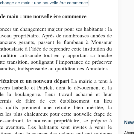
de main : une nouvelle ère commence
ncer un changement majeur pour ses habitants : la
ouveau propriétaire. Après de nombreuses années de
s anciens gérants, passent le flambeau à Monsieur
thousiaste à l’idée de reprendre cette institution du
tradition artisanale tout en y apportant
sa touche
tte transition, soulignant l’importance de préserver
rmandise, indispensable au quotidien des Annotains.
étaires et un nouveau départ
La mairie a tenu à
vers Isabelle et Patrick, dont le dévouement et la
de la boulangerie. Leur travail acharné et leur
permis de faire de cet établissement un
lieu
s qu’ils prennent une retraite bien méritée, la
 les plus chaleureux pour cette nouvelle étape de
essandroni, le nouveau propriétaire, se prépare à
News
te aventure
. Les habitants sont invités à venir le
ations, dans le respect des valeurs qui ont toujours
Abonn