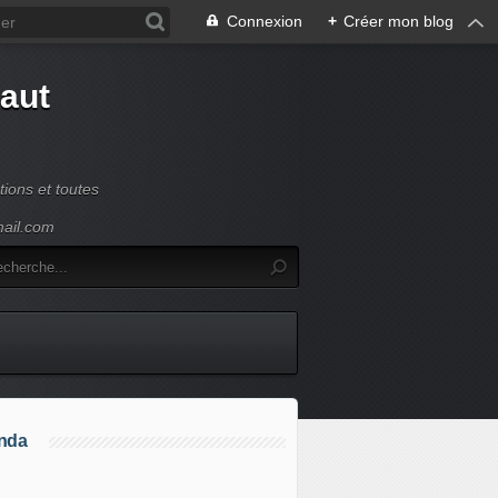
Connexion
+
Créer mon blog
Haut
ions et toutes
mail.com
nda