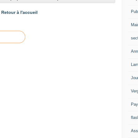
Publ
Retour à l'accueil
Mai
sec
Ann
Lam
Jou
Ver
Pay
flas
Ass