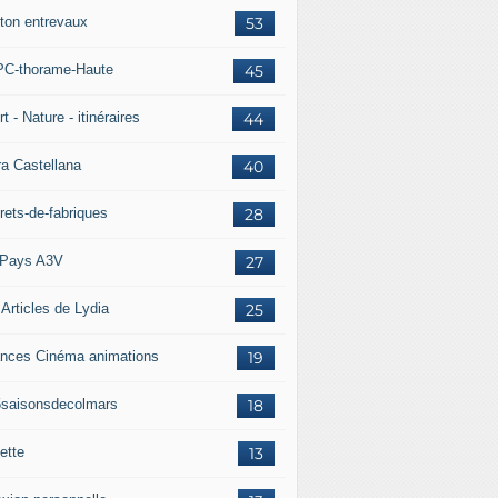
ton entrevaux
53
C-thorame-Haute
45
t - Nature - itinéraires
44
ra Castellana
40
rets-de-fabriques
28
Pays A3V
27
 Articles de Lydia
25
nces Cinéma animations
19
5saisonsdecolmars
18
ette
13