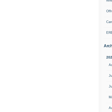
refl
Off
Can
ER
Arch
20
A
Ju
Ju
M
Av