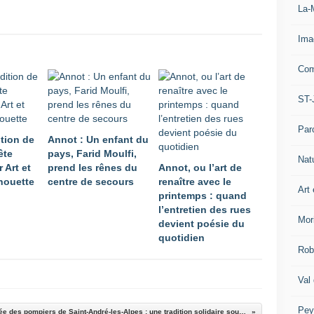
La-
Ima
Com
ST-
Par
ition de
Annot : Un enfant du
ête
pays, Farid Moulfi,
Nat
 Art et
prend les rênes du
Annot, ou l’art de
houette
centre de secours
renaître avec le
Art 
printemps : quand
l’entretien des rues
Mor
devient poésie du
quotidien
Rob
Val
Pey
La tournée des pompiers de Saint-André-les-Alpes : une tradition solidaire sous les projecteurs