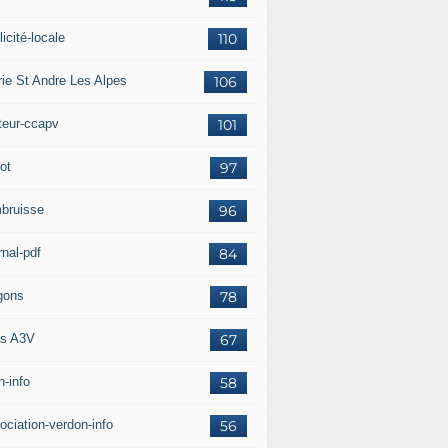
icité-locale
110
rie St Andre Les Alpes
106
teur-ccapv
101
ot
97
bruisse
96
rnal-pdf
84
gons
78
s A3V
67
h-info
58
ociation-verdon-info
56