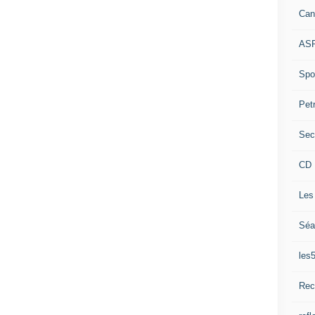
Can
ASP
Spor
Pet
Sec
CD 
Les
Séa
les
Rec