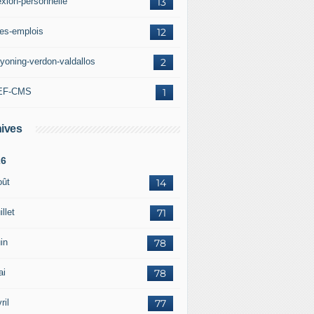
exion-personnelle
13
res-emplois
12
yoning-verdon-valdallos
2
EF-CMS
1
ives
26
oût
14
illet
71
in
78
ai
78
ril
77