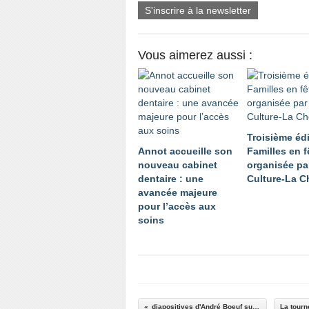
S'inscrire à la newsletter
Vous aimerez aussi :
Troisième éd
Annot accueille son
Familles en f
nouveau cabinet
organisée par
dentaire : une
Culture-La C
avancée majeure
pour l’accès aux
soins
diapositives d'André Boeuf sur le train