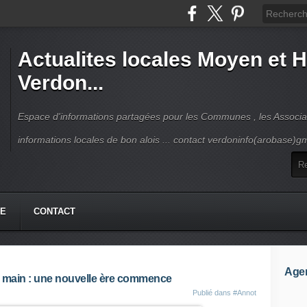
Actualites locales Moyen et 
Verdon...
Espace d'informations partagées pour les Communes , les Associat
informations locales de bon alois ... contact verdoninfo(arobase)g
HE
CONTACT
Age
 main : une nouvelle ère commence
Publié dans
#Annot