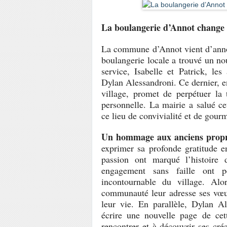
La boulangerie d’Annot change 
La commune d’Annot vient d’anno
boulangerie locale a trouvé un n
service, Isabelle et Patrick, le
Dylan Alessandroni. Ce dernier, en
village, promet de perpétuer la 
personnelle
. La mairie a salué ce
ce lieu de convivialité et de gou
Un hommage aux anciens propri
exprimer sa profonde gratitude en
passion ont marqué l’histoire 
engagement sans faille ont 
incontournable du village
. Alor
communauté leur adresse ses vœux
leur vie. En parallèle, Dylan Al
écrire
une nouvelle page de cet
rencontrer et à découvrir ses cré