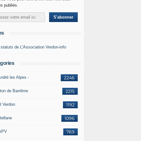
es publiés.
es
 statuts de L'Association Verdon-info
gories
ndré les Alpes -
2246
ton de Barrême
2215
t Verdon
1192
tellane
1096
APV
769