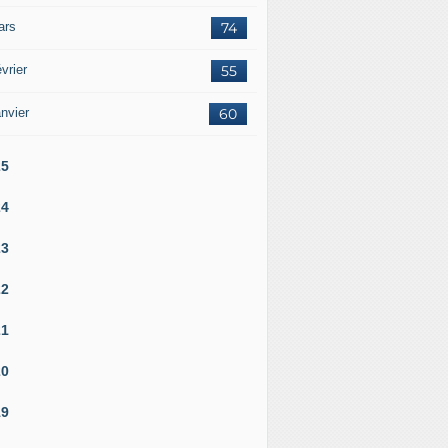
ars
74
vrier
55
nvier
60
25
24
23
22
21
20
19