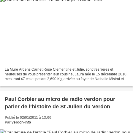
La Mure Argens Carnet Rose Clementine et Julie, sont très fières et
heureuses de vous présenter leur cousine, Laura née le 15 décembre 2010,
mesurant 47 cm et pesant 2,690 Kg, arrivée au foyer de Nathalie Mistral et
Stéphane Creissard. La provence leur...
Paul Corbier au micro de radio verdon pour
parler de l’histoire de St Julien du Verdon
Publié le 02/01/2011 à 13:00
Par
verdon-info