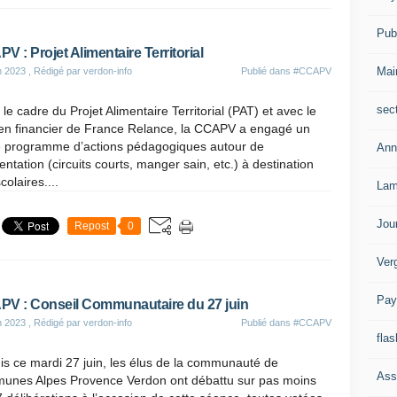
Publ
V : Projet Alimentaire Territorial
Mai
n 2023
, Rédigé par verdon-info
Publié dans
#CCAPV
sec
le cadre du Projet Alimentaire Territorial (PAT) et avec le
ien financier de France Relance, la CCAPV a engagé un
e programme d’actions pédagogiques autour de
Ann
mentation (circuits courts, manger sain, etc.) à destination
colaires....
Lam
Jou
Repost
0
Ver
Pay
V : Conseil Communautaire du 27 juin
n 2023
, Rédigé par verdon-info
Publié dans
#CCAPV
flas
s ce mardi 27 juin, les élus de la communauté de
Ass
unes Alpes Provence Verdon ont débattu sur pas moins