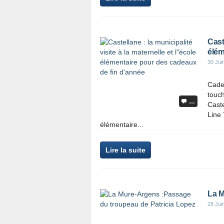
Caste
élém
30 Jui
Cadea
touch
…
Caste
Line 
élémentaire...
Lire la suite
La M
28 Jui