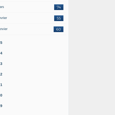
ars
74
vrier
55
nvier
60
25
24
23
22
21
20
19