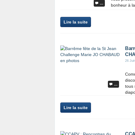
…
bonheur à la 
Lire la suite
Barr
CHA
26 Jui
Comm
disc
…
tous 
diap
Lire la suite
CCAP