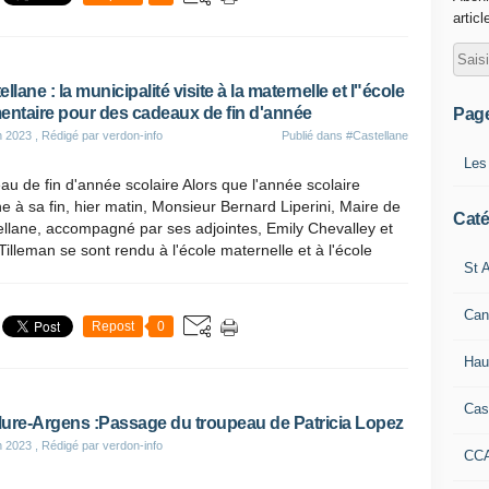
articl
llane : la municipalité visite à la maternelle et l"école
entaire pour des cadeaux de fin d'année
Pag
n 2023
, Rédigé par verdon-info
Publié dans
#Castellane
Les
u de fin d'année scolaire Alors que l'année scolaire
e à sa fin, hier matin, Monsieur Bernard Liperini, Maire de
Caté
llane, accompagné par ses adjointes, Emily Chevalley et
Tilleman se sont rendu à l'école maternelle et à l'école
St A
Can
Repost
0
Hau
Cas
ure-Argens :Passage du troupeau de Patricia Lopez
n 2023
, Rédigé par verdon-info
CC