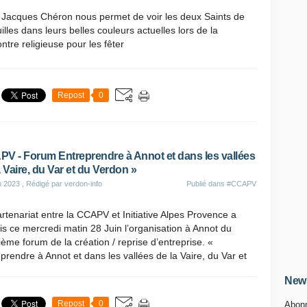
 Jacques Chéron nous permet de voir les deux Saints de
lles dans leurs belles couleurs actuelles lors de la
ntre religieuse pour les fêter
Repost
0
V - Forum Entreprendre à Annot et dans les vallées
a Vaire, du Var et du Verdon »
n 2023
, Rédigé par verdon-info
Publié dans
#CCAPV
rtenariat entre la CCAPV et Initiative Alpes Provence a
s ce mercredi matin 28 Juin l’organisation à Annot du
ème forum de la création / reprise d’entreprise. «
prendre à Annot et dans les vallées de la Vaire, du Var et
News
Repost
0
Abonn