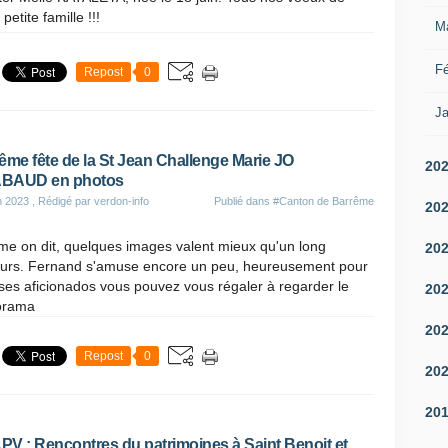
petite famille !!!
M
Fé
Repost
0
Ja
ême fête de la St Jean Challenge Marie JO
20
BAUD en photos
n 2023
, Rédigé par verdon-info
Publié dans
#Canton de Barrême
20
e on dit, quelques images valent mieux qu'un long
20
ours. Fernand s'amuse encore un peu, heureusement pour
ses aficionados vous pouvez vous régaler à regarder le
20
orama
20
Repost
0
20
20
V : Rencontres du patrimoines à Saint Benoit et