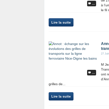
de 27
…
à l’u
le fil
Lire la suite
Anno
tran
27 Jui
M Je
Tran
…
ont r
d’Ann
grilles de...
Lire la suite