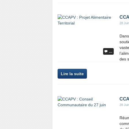
CCAP
28 Jui
Dans 
sout
vast
…
l’ali
des s
Lire la suite
CCAP
28 Jui
Réuni
comm