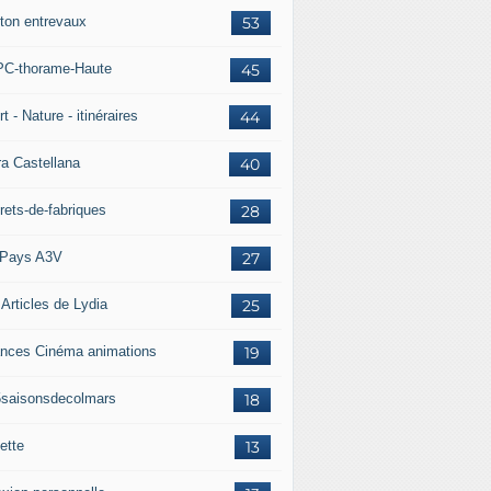
ton entrevaux
53
C-thorame-Haute
45
t - Nature - itinéraires
44
ra Castellana
40
rets-de-fabriques
28
Pays A3V
27
 Articles de Lydia
25
nces Cinéma animations
19
5saisonsdecolmars
18
ette
13