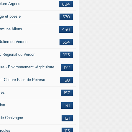
Mure-Argens
684
ge et poésie
570
mune Allons
440
Julien-du-Verdon
354
c Régional du Verdon
193
ure - Environnement -Agriculture
172
et Culture Fabri de Peiresc
168
iez
157
ion
141
 de Chalvagne
121
roules
113