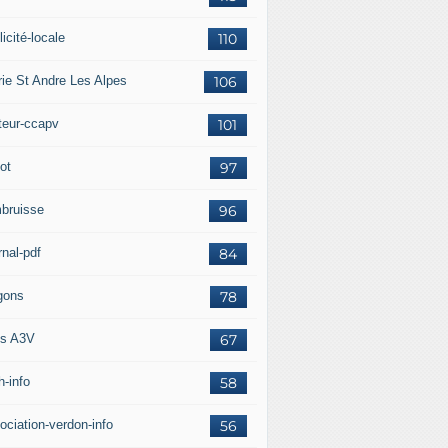
icité-locale
110
rie St Andre Les Alpes
106
teur-ccapv
101
ot
97
bruisse
96
rnal-pdf
84
gons
78
s A3V
67
h-info
58
ociation-verdon-info
56