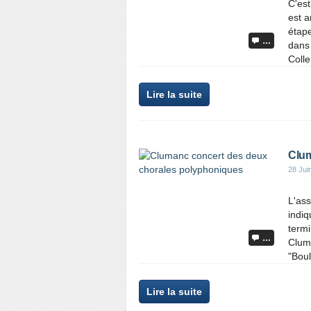
C'est
est a
étape
…
dans 
Colle
Lire la suite
Clum
28 Jui
L'as
indiq
termi
…
Clum
"Boul
Lire la suite