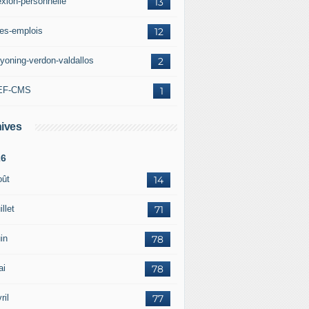
exion-personnelle
13
res-emplois
12
yoning-verdon-valdallos
2
EF-CMS
1
ives
26
oût
14
illet
71
in
78
ai
78
ril
77