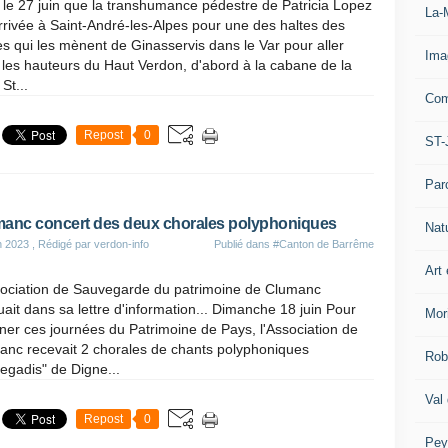
 le 27 juin que la transhumance pédestre de Patricia Lopez
La-
rrivée à Saint-André-les-Alpes pour une des haltes des
s qui les mènent de Ginasservis dans le Var pour aller
Ima
les hauteurs du Haut Verdon, d'abord à la cabane de la
 St...
Com
Repost
0
ST-
Par
anc concert des deux chorales polyphoniques
Nat
n 2023
, Rédigé par verdon-info
Publié dans
#Canton de Barrême
Art 
sociation de Sauvegarde du patrimoine de Clumanc
uait dans sa lettre d'information... Dimanche 18 juin Pour
Mor
ner ces journées du Patrimoine de Pays, l'Association de
anc recevait 2 chorales de chants polyphoniques
Rob
egadis" de Digne...
Val
Repost
0
Pey