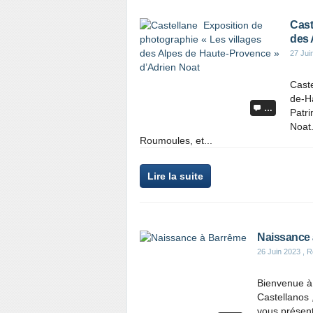
Cast
des 
27 Jui
Caste
de-H
…
Patri
Noat.
Roumoules, et...
Lire la suite
Naissance
26 Juin 2023
, R
Bienvenue à 
Castellanos 
vous présent