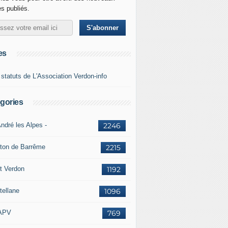
es publiés.
es
 statuts de L'Association Verdon-info
gories
ndré les Alpes -
2246
ton de Barrême
2215
t Verdon
1192
tellane
1096
APV
769