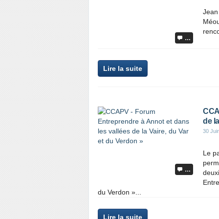
Jean
Méoui
renco
…
Lire la suite
CCAP
de l
30 Jui
Le pa
permi
…
deuxi
Entre
du Verdon »...
Lire la suite