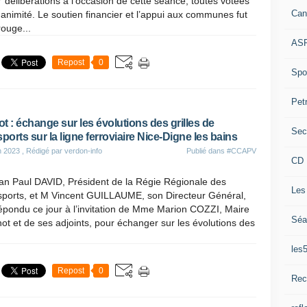
 délibérations à l’occasion de cette séance, toutes votées
Can
nanimité. Le soutien financier et l’appui aux communes fut
 rouge...
ASP
Repost
0
Spor
Pet
t : échange sur les évolutions des grilles de
Sec
sports sur la ligne ferroviaire Nice-Digne les bains
n 2023
, Rédigé par verdon-info
Publié dans
#CCAPV
CD 
an Paul DAVID, Président de la Régie Régionale des
Les
sports, et M Vincent GUILLAUME, son Directeur Général,
épondu ce jour à l’invitation de Mme Marion COZZI, Maire
Séa
ot et de ses adjoints, pour échanger sur les évolutions des
les
Repost
0
Rec