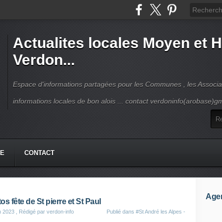
Actualites locales Moyen et 
Verdon...
Espace d'informations partagées pour les Communes , les Associat
informations locales de bon alois ... contact verdoninfo(arobase)g
HE
CONTACT
Age
os fête de St pierre et St Paul
n 2023
, Rédigé par verdon-info
Publié dans
#St André les Alpes -