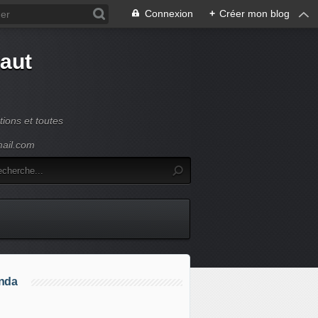
Connexion
+
Créer mon blog
Haut
ions et toutes
mail.com
nda