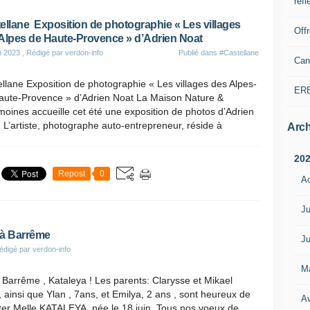
refl
ellane Exposition de photographie « Les villages
Off
Alpes de Haute-Provence » d’Adrien Noat
n 2023
, Rédigé par verdon-info
Publié dans
#Castellane
Can
llane Exposition de photographie « Les villages des Alpes-
ER
aute-Provence » d’Adrien Noat La Maison Nature &
moines accueille cet été une exposition de photos d’Adrien
 L’artiste, photographe auto-entrepreneur, réside à
Arch
20
Repost
0
A
Ju
 à Barrême
Ju
édigé par verdon-info
M
Barrême , Kataleya ! Les parents: Clarysse et Mikael
, ainsi que Ylan , 7ans, et Emilya, 2 ans , sont heureux de
Av
er Melle KATALEYA, née le 18 juin. Tous nos voeux de