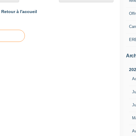
refl
Retour à l'accueil
Off
Can
ER
Arch
20
A
Ju
Ju
M
Av