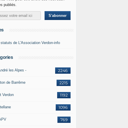
es publiés.
es
 statuts de L'Association Verdon-info
gories
ndré les Alpes -
2246
ton de Barrême
2215
t Verdon
1192
tellane
1096
APV
769