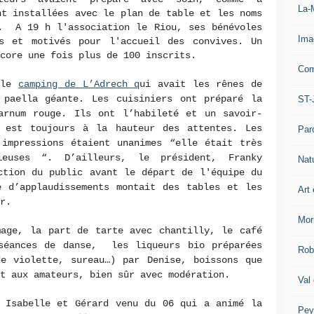
La-
nt installées avec le plan de table et les noms
e. A 19 h l'association le Riou, ses bénévoles
Ima
s et motivés pour l'accueil des convives. Un
core une fois plus de 100 inscrits.
Com
t le
camping de L’Adrech q
ui avait les rênes de
 paella géante. Les cuisiniers ont préparé la
ST-
arnum rouge. Ils ont l’habileté et un savoir-
 est toujours à la hauteur des attentes. Les
Par
 impressions étaient unanimes “elle était très
euses “. D’ailleurs, le président, Franky
Nat
ction du public avant le départ de l'équipe du
e d’applaudissements montait des tables et les
Art 
er.
Mor
mage, la part de tarte avec chantilly, le café
séances de danse, les liqueurs bio préparées
Rob
de violette, sureau…) par Denise, boissons que
nt aux amateurs, bien sûr avec modération.
Val
o Isabelle et Gérard venu du 06 qui a animé la
Pey