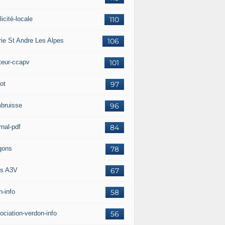
icité-locale
110
rie St Andre Les Alpes
106
teur-ccapv
101
ot
97
bruisse
96
rnal-pdf
84
gons
78
s A3V
67
h-info
58
ociation-verdon-info
56