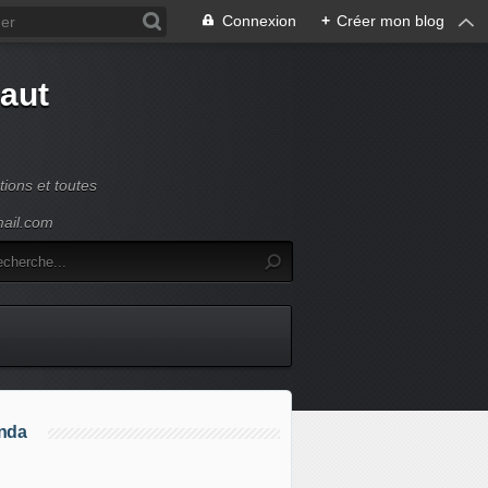
Connexion
+
Créer mon blog
Haut
ions et toutes
mail.com
nda