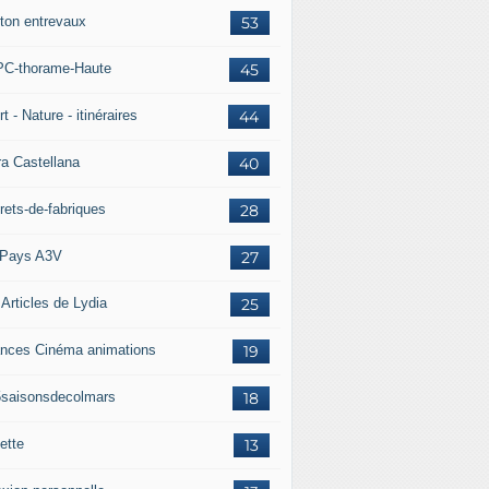
ton entrevaux
53
C-thorame-Haute
45
t - Nature - itinéraires
44
ra Castellana
40
rets-de-fabriques
28
Pays A3V
27
 Articles de Lydia
25
nces Cinéma animations
19
5saisonsdecolmars
18
ette
13