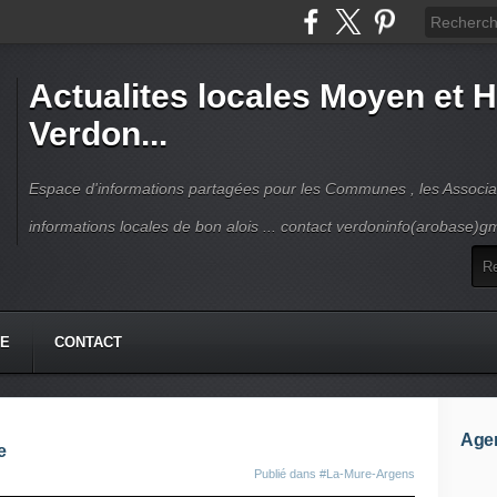
Actualites locales Moyen et 
Verdon...
Espace d'informations partagées pour les Communes , les Associat
informations locales de bon alois ... contact verdoninfo(arobase)g
HE
CONTACT
Age
e
Publié dans
#La-Mure-Argens