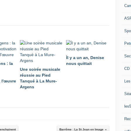
Can
ASP
Spor
Pet
Sec
Ìl y a un an, Denise
ns : la
nous quittait
CD 
Une soirée musicale
réussie au Pied
 l'œuvre
Tanqué à La Mure-
Les
Argens
Séa
les
Rec
s'enchainent
Barrême : La St Jean en Image