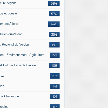
Mure-Argens
684
ge et poésie
570
mune Allons
440
Julien-du-Verdon
354
c Régional du Verdon
193
ure - Environnement -Agriculture
172
et Culture Fabri de Peiresc
168
iez
157
ion
141
 de Chalvagne
121
roules
113