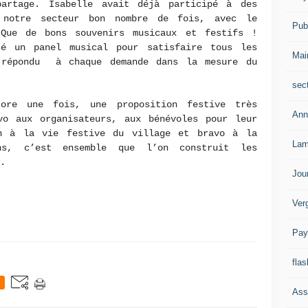
partage. Isabelle avait déjà participé à des
notre secteur bon nombre de fois, avec le
Publ
Que de bons souvenirs musicaux et festifs !
sé un panel musical pour satisfaire tous les
Mai
 répondu à chaque demande dans la mesure du
sec
core une fois, une proposition festive très
Ann
vo aux organisateurs, aux bénévoles pour leur
on à la vie festive du village et bravo à la
Lam
ns, c’est ensemble que l’on construit les
es.
Jou
Ver
Pay
flas
Ass