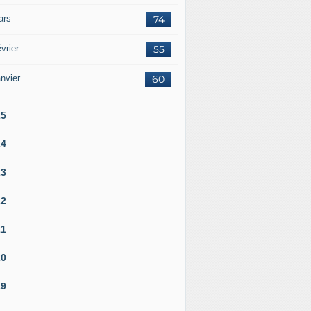
ars
74
vrier
55
nvier
60
25
24
23
22
21
20
19