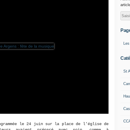
articl
Pag
Les
Caté
St A
Can
Hau
Cas
CC
ogrammée le 24 juin sur la place de l’église de
ateurs avaient préparé avec soin, comme à