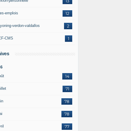
exion-personnelle
13
res-emplois
12
yoning-verdon-valdallos
2
EF-CMS
1
ives
26
oût
14
illet
71
in
78
ai
78
ril
77