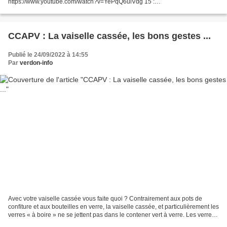
https://www.youtube.com/watch?v=YePqQ6ulVdg 15 :
https://www.youtube.com/watch?v=pxzpsHEkUiw 14 :
https://www.youtube.com/watch?v=PGTRLCK5VmY...
CCAPV : La vaiselle cassée, les bons gestes ...
Publié le 24/09/2022 à 14:55
Par
verdon-info
Avec votre vaiselle cassée vous faite quoi ? Contrairement aux pots de
confiture et aux bouteilles en verre, la vaiselle cassée, et particulièrement les
verres « à boire » ne se jettent pas dans le contener vert à verre. Les verres
« à boire », la vaisselle...