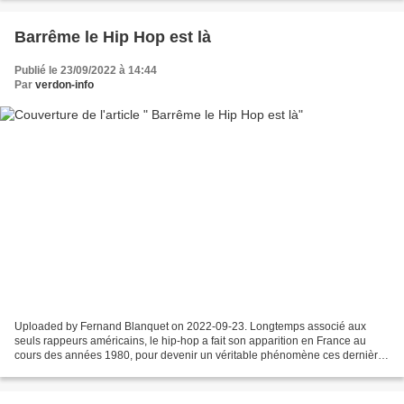
Barrême le Hip Hop est là
Publié le 23/09/2022 à 14:44
Par
verdon-info
Uploaded by Fernand Blanquet on 2022-09-23. Longtemps associé aux
seuls rappeurs américains, le hip-hop a fait son apparition en France au
cours des années 1980, pour devenir un véritable phénomène ces dernières
années. Clips, spectacles et même cours...