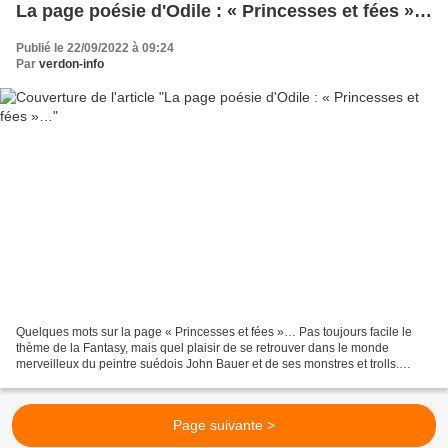
La page poésie d'Odile : « Princesses et fées »…
Publié le 22/09/2022 à 09:24
Par
verdon-info
Quelques mots sur la page « Princesses et fées »… Pas toujours facile le
thème de la Fantasy, mais quel plaisir de se retrouver dans le monde
merveilleux du peintre suédois John Bauer et de ses monstres et trolls.
Surtout illustrateur de contes, il donne...
Page suivante >