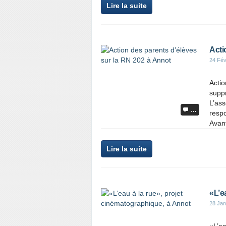
Lire la suite
Acti
24 Fév
Actio
suppr
L’ass
…
respo
Avant
Lire la suite
«L’e
28 Jan