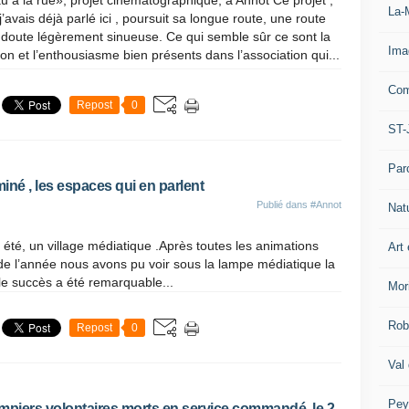
u à la rue», projet cinématographique, à Annot Ce projet ,
La-
j’avais déjà parlé ici , poursuit sa longue route, une route
doute légèrement sinueuse. Ce qui semble sûr ce sont la
Ima
on et l’enthousiasme bien présents dans l’association qui...
Com
Repost
0
ST-
Par
rminé , les espaces qui en parlent
Publié dans
#Annot
Nat
été, un village médiatique .Après toutes les animations
Art 
ng de l’année nous avons pu voir sous la lampe médiatique la
le succès a été remarquable...
Mor
Rob
Repost
0
Val
Pey
ompiers volontaires morts en service commandé. le 2