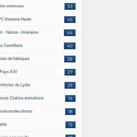
ton entrevaux
53
C-thorame-Haute
45
t - Nature - itinéraires
44
ra Castellana
40
rets-de-fabriques
28
Pays A3V
27
 Articles de Lydia
25
nces Cinéma animations
19
5saisonsdecolmars
18
ette
13