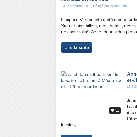
13 Septembre 2012
, Rédigé par verdon-info
L'espace Verdon info a été créé pour l
Sur certains billets, des photos , des v
de convivialité. Cependant si des pers
Lire la suite
Anno
et «
23 Juil
Jean
la sa
…
deux 
L’âne
locales,...