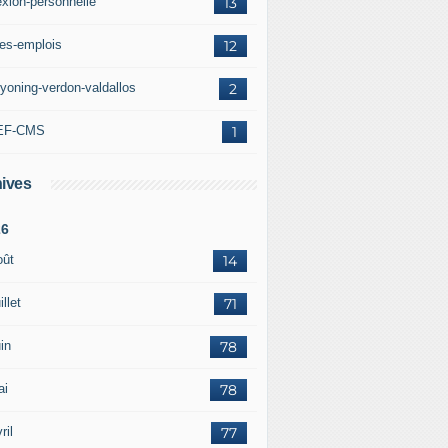
exion-personnelle
13
res-emplois
12
yoning-verdon-valdallos
2
EF-CMS
1
ives
26
oût
14
illet
71
in
78
ai
78
ril
77