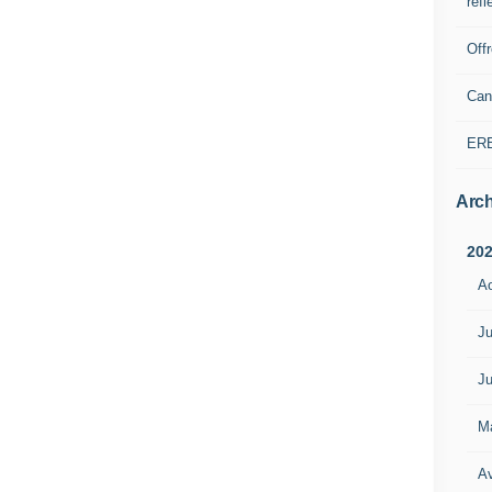
refl
Off
Can
ER
Arch
20
A
Ju
Ju
M
Av