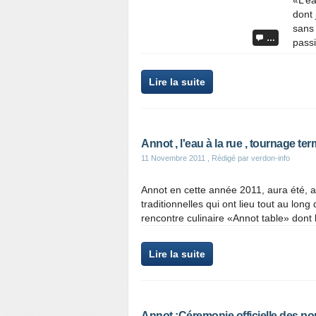
«L’ea
dont 
sans 
…
passi
Lire la suite
Annot , l'eau à la rue , tournage te
11 Novembre 2011
, Rédigé par verdon-info
Annot en cette année 2011, aura été, a 
traditionnelles qui ont lieu tout au lo
rencontre culinaire «Annot table» dont 
Lire la suite
Annot :Céremonie officielle des p