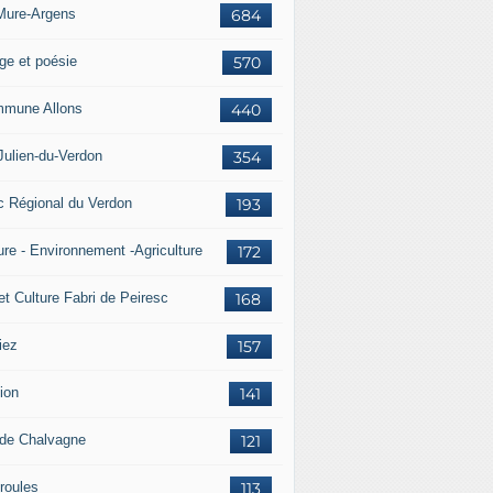
Mure-Argens
684
ge et poésie
570
mune Allons
440
Julien-du-Verdon
354
c Régional du Verdon
193
ure - Environnement -Agriculture
172
et Culture Fabri de Peiresc
168
iez
157
ion
141
 de Chalvagne
121
roules
113