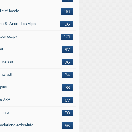
icité-locale
110
rie St Andre Les Alpes
106
teur-ccapv
101
ot
97
bruisse
96
rnal-pdf
84
gons
78
s A3V
67
h-info
58
ociation-verdon-info
56