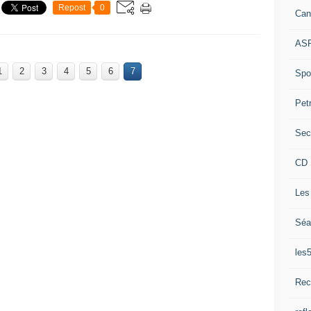
Repost
0
Can
ASP
1
2
3
4
5
6
7
Spor
Pet
Sec
CD 
Les
Séa
les
Rec