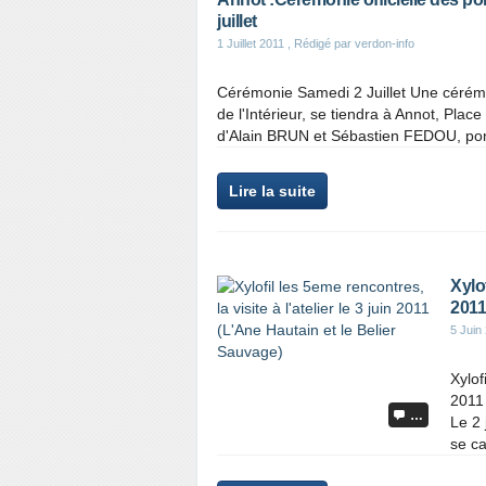
juillet
1 Juillet 2011
, Rédigé par verdon-info
Cérémonie Samedi 2 Juillet Une cérémo
de l'Intérieur, se tiendra à Annot, Pla
d'Alain BRUN et Sébastien FEDOU, pomp
Lire la suite
Xylof
2011
5 Juin
Xylof
2011
…
Le 2 
se ca