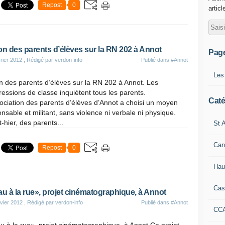
Repost
0
articl
on des parents d’élèves sur la RN 202 à Annot
Pag
rier 2012
, Rédigé par verdon-info
Publié dans
#Annot
Les
n des parents d’élèves sur la RN 202 à Annot. Les
essions de classe inquiètent tous les parents.
Caté
ociation des parents d’élèves d’Annot a choisi un moyen
nsable et militant, sans violence ni verbale ni physique.
-hier, des parents...
St A
Can
Repost
0
Hau
Cas
au à la rue», projet cinématographique, à Annot
vier 2012
, Rédigé par verdon-info
Publié dans
#Annot
CC