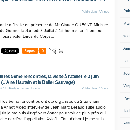
Publ
Publié dans
#Annot
Mai
nie officielle en présence de Mr Claude GUEANT, Ministre
ce du Germe, le Samedi 2 Juillet à 15 heures, en l'honneur
sec
iers volontaires du Corps...
Ann
Repost
0
Lam
Jou
il les 5eme rencontres, la visite à l'atelier le 3 juin
 (L'Ane Hautain et le Belier Sauvage)
Ver
 2011
, Rédigé par verdon-info
Publié dans
#Annot
Pay
il les 5eme rencontres ont été organisés du 2 au 5 juin
 à Annot Vidéo interview de Jean Marc Beraud suite audio
flas
juin je me suis dirigé vers Annot pour voir de plus près qui
che derrière l’appellation Xylofil . Tout d’abord je me suis...
Ass