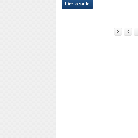
Lire la suite
<<
<