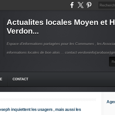
Actualites locales Moyen et 
Verdon...
Espace d'informations partagées pour les Communes , les Associat
informations locales de bon alois ... contact verdoninfo(arobase)g
HE
CONTACT
Age
oseph inquiettent les usagers , mais aussi les