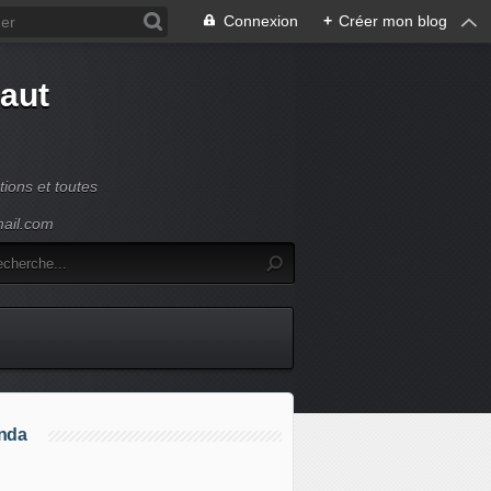
Connexion
+
Créer mon blog
Haut
ions et toutes
mail.com
nda