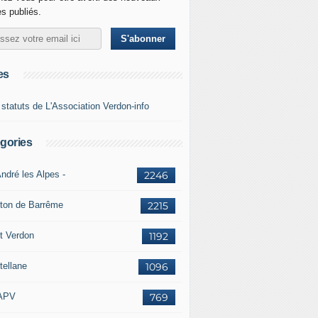
es publiés.
es
 statuts de L'Association Verdon-info
gories
ndré les Alpes -
2246
ton de Barrême
2215
t Verdon
1192
tellane
1096
APV
769