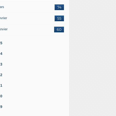
ars
74
vrier
55
nvier
60
25
24
23
22
21
20
19