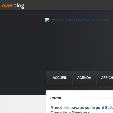
ACCUEIL
AGENDA
AFFIC
annot
Annot , les travaux sur le pont St J
Conseillers Généraux