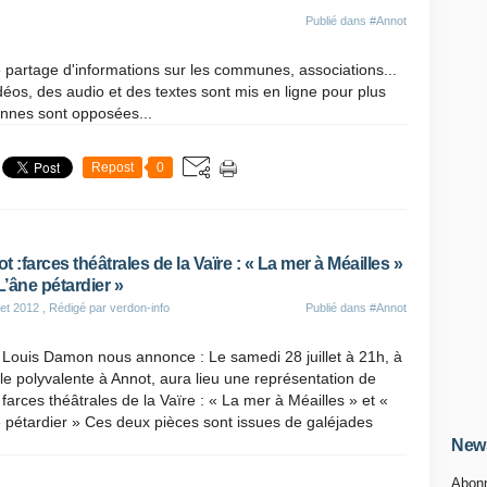
Publié dans
#Annot
e partage d'informations sur les communes, associations...
idéos, des audio et des textes sont mis en ligne pour plus
onnes sont opposées...
Repost
0
t :farces théâtrales de la Vaïre : « La mer à Méailles »
 L’âne pétardier »
let 2012
, Rédigé par verdon-info
Publié dans
#Annot
 Louis Damon nous annonce : Le samedi 28 juillet à 21h, à
lle polyvalente à Annot, aura lieu une représentation de
farces théâtrales de la Vaïre : « La mer à Méailles » et «
 pétardier » Ces deux pièces sont issues de galéjades
News
Abonn