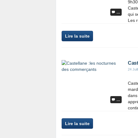
9h30
Caste
…
qui s
Les r
Lire la suite
Cast
24 Juil
Cast
mardi
dans 
…
appré
conti
Lire la suite