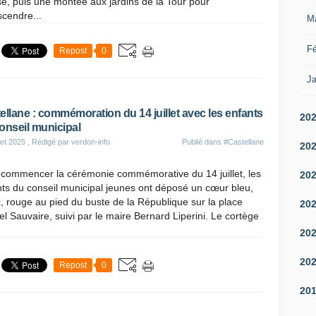
ise, puis une montée aux jardins de la Tour pour
cendre...
M
Fé
Repost
0
Ja
ellane : commémoration du 14 juillet avec les enfants
20
onseil municipal
let 2025
, Rédigé par verdon-info
Publié dans
#Castellane
20
 commencer la cérémonie commémorative du 14 juillet, les
20
ts du conseil municipal jeunes ont déposé un cœur bleu,
, rouge au pied du buste de la République sur la place
20
l Sauvaire, suivi par le maire Bernard Liperini. Le cortège
20
20
Repost
0
20