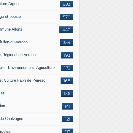
Mure-Argens
683
ge et poésie
570
mune Allons
440
Julien-du-Verdon
354
c Régional du Verdon
193
ure - Environnement -Agriculture
172
et Culture Fabri de Peiresc
168
iez
156
ion
141
 de Chalvagne
121
roules
113