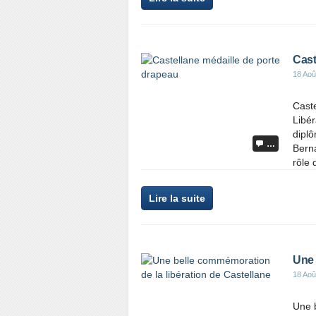
Cast
18 Aoû
Caste
Libér
diplô
…
Berna
rôle 
Lire la suite
Une 
18 Aoû
Une b