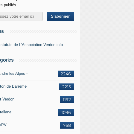
es publiés.
es
 statuts de L'Association Verdon-info
gories
ndré les Alpes -
2246
ton de Barrême
2215
t Verdon
1192
tellane
1096
APV
768