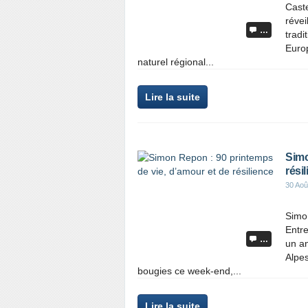
Caste
révei
…
tradi
Euro
naturel régional...
Lire la suite
Simo
rési
30 Aoû
Simon
Entre
…
un an
Alpe
bougies ce week-end,...
Lire la suite