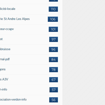
icité-locale
110
rie St Andre Les Alpes
106
teur-ccapv
101
ot
97
bruisse
96
rnal-pdf
84
gons
78
s A3V
67
h-info
57
ociation-verdon-info
56