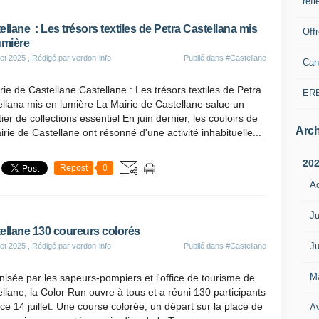
refl
ellane : Les trésors textiles de Petra Castellana mis
Off
umière
let 2025
, Rédigé par verdon-info
Publié dans
#Castellane
Can
ie de Castellane Castellane : Les trésors textiles de Petra
ER
llana mis en lumière La Mairie de Castellane salue un
ier de collections essentiel En juin dernier, les couloirs de
Arch
irie de Castellane ont résonné d'une activité inhabituelle...
20
Repost
0
A
Ju
ellane 130 coureurs colorés
Ju
let 2025
, Rédigé par verdon-info
Publié dans
#Castellane
M
isée par les sapeurs-pompiers et l'office de tourisme de
llane, la Color Run ouvre à tous et a réuni 130 participants
ce 14 juillet. Une course colorée, un départ sur la place de
Av