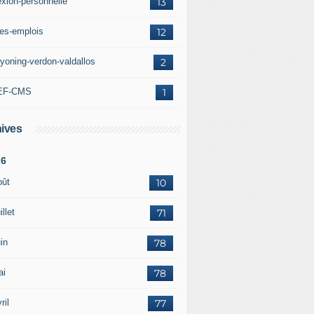
exion-personnelle
13
res-emplois
12
yoning-verdon-valdallos
2
EF-CMS
1
ives
26
oût
10
illet
71
in
78
ai
78
ril
77