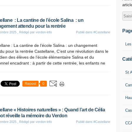
articl
ellane : La cantine de l’école Salina : un
gement attendu pour la rentrée
Pag
tembre 2025
, Rédigé par verdon-info
Publié dans
#Castellane
Les
llane : La cantine de l’école Salina : un changement
du pour la rentrée Castellane, C’est une révolution dans le
dien des élèves de l’école élémentaire Salina et du
Caté
nnel encadrant : à partir de cette rentrée, les enfants ne
St A
Repost
0
Can
Hau
ellane « Histoires naturelles » : Quand l’art de Célia
Cas
ot réveille la mémoire du Verdon
tembre 2025
, Rédigé par verdon-info
Publié dans
#Castellane
CC