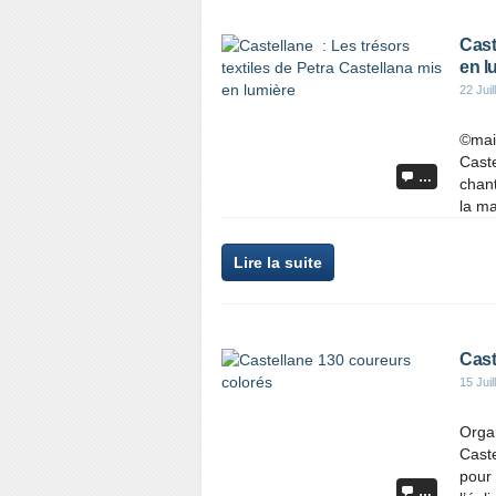
Cast
en l
22 Juil
©mair
Caste
…
chant
la ma
Lire la suite
Cast
15 Juil
Organ
Caste
pour 
…