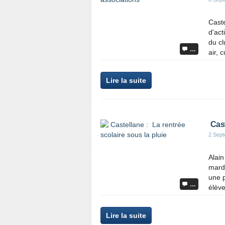
Caste
d'act
du cl
…
air, 
Lire la suite
Cast
2 Sep
Alain
mardi
une p
…
élève
Lire la suite