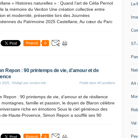
llane « Histoires naturelles » : Quand l’art de Célia Pernot
La-
lle la mémoire du Verdon Une création collective entre
tion et modernité, présentée lors des Journées
Ima
péennes du Patrimoine 2025 Castellane, Au cœur du Parc
Com
Repost
0
ST-
Par
Nat
n Repon : 90 printemps de vie, d’amour et de
lience
Art 
t 2025
, Rédigé par verdon-info
Publié dans
#Castellane
Mor
 Repon : 90 printemps de vie, d’amour et de résilience
 montagnes, famille et passion, le doyen de Blaron célèbre
niversaire riche en émotions Sous le ciel généreux des
Rob
s-de-Haute-Provence, Simon Repon a soufflé ses 90
Val
Pey
Repost
0