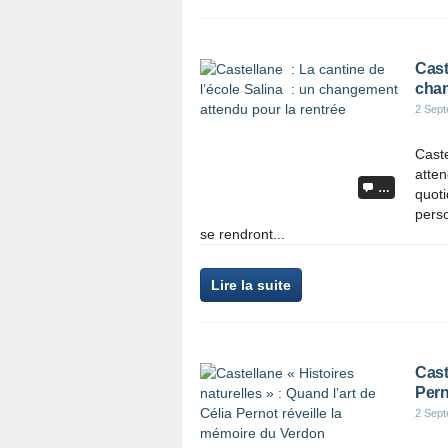
Cast
chan
2 Sep
Caste
atten
…
quoti
perso
se rendront...
Lire la suite
Cast
Pern
2 Sep