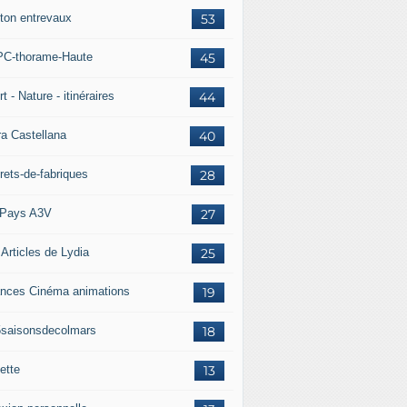
ton entrevaux
53
C-thorame-Haute
45
t - Nature - itinéraires
44
ra Castellana
40
rets-de-fabriques
28
Pays A3V
27
 Articles de Lydia
25
nces Cinéma animations
19
5saisonsdecolmars
18
ette
13