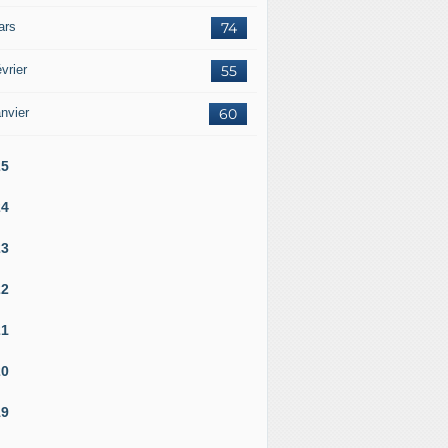
ars
74
vrier
55
nvier
60
25
24
23
22
21
20
19