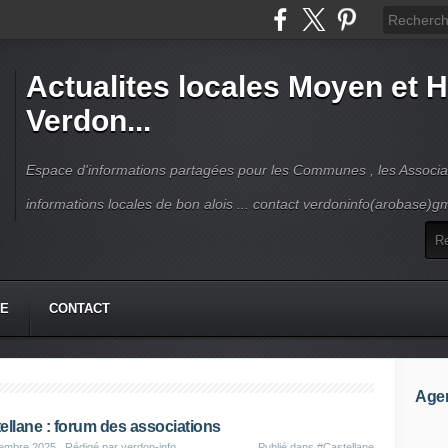
Actualites locales Moyen et 
Verdon...
Espace d'informations partagées pour les Communes , les Associat
informations locales de bon alois ... contact verdoninfo(arobase)g
HE
CONTACT
Age
ellane : forum des associations
tembre 2025
, Rédigé par verdon-info
Publié dans
#Castellane