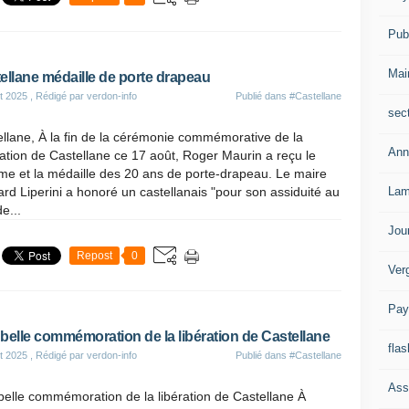
Publ
Mai
ellane médaille de porte drapeau
t 2025
, Rédigé par verdon-info
Publié dans
#Castellane
sec
llane, À la fin de la cérémonie commémorative de la
Ann
ation de Castellane ce 17 août, Roger Maurin a reçu le
me et la médaille des 20 ans de porte-drapeau. Le maire
Lam
rd Liperini a honoré un castellanais "pour son assiduité au
de...
Jou
Repost
0
Ver
Pay
belle commémoration de la libération de Castellane
flas
t 2025
, Rédigé par verdon-info
Publié dans
#Castellane
Ass
elle commémoration de la libération de Castellane À