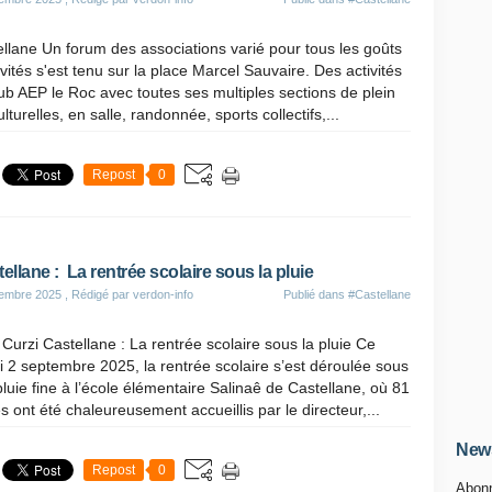
llane Un forum des associations varié pour tous les goûts
ivités s'est tenu sur la place Marcel Sauvaire. Des activités
ub AEP le Roc avec toutes ses multiples sections de plein
culturelles, en salle, randonnée, sports collectifs,...
Repost
0
ellane : La rentrée scolaire sous la pluie
tembre 2025
, Rédigé par verdon-info
Publié dans
#Castellane
 Curzi Castellane : La rentrée scolaire sous la pluie Ce
 2 septembre 2025, la rentrée scolaire s’est déroulée sous
luie fine à l’école élémentaire Salinaê de Castellane, où 81
s ont été chaleureusement accueillis par le directeur,...
News
Repost
0
Abonn