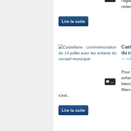
l’égl
redes
Lire la suite
Cast
du c
14 Juil
Pour
enfan
…
blanc
Marce
s'est...
Lire la suite