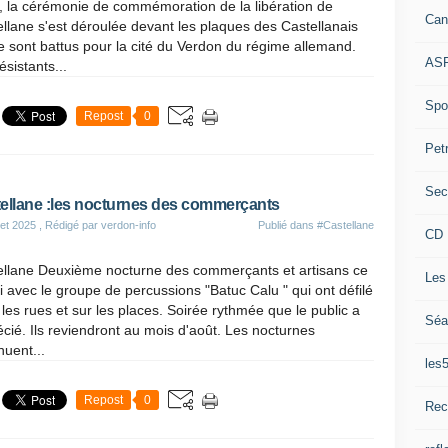
, la cérémonie de commémoration de la libération de
Can
llane s'est déroulée devant les plaques des Castellanais
e sont battus pour la cité du Verdon du régime allemand.
ASP
ésistants...
Spor
Repost
0
Pet
Sec
ellane :les nocturnes des commerçants
let 2025
, Rédigé par verdon-info
Publié dans
#Castellane
CD 
ellane Deuxième nocturne des commerçants et artisans ce
Les
 avec le groupe de percussions "Batuc Calu " qui ont défilé
les rues et sur les places. Soirée rythmée que le public a
Séa
cié. Ils reviendront au mois d'août. Les nocturnes
nuent...
les
Repost
0
Rec