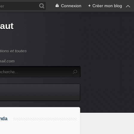
Connexion
+
Créer mon blog
Haut
ions et toutes
mail.com
nda