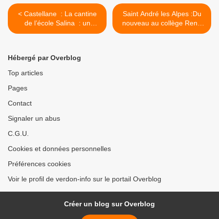
< Castellane : La cantine
Saint André les Alpes :Du
de l’école Salina : un
nouveau au collège René
changement attendu pour
Cassin >
la rentrée
Hébergé par Overblog
Top articles
Pages
Contact
Signaler un abus
C.G.U.
Cookies et données personnelles
Préférences cookies
Voir le profil de verdon-info sur le portail Overblog
Créer un blog sur Overblog