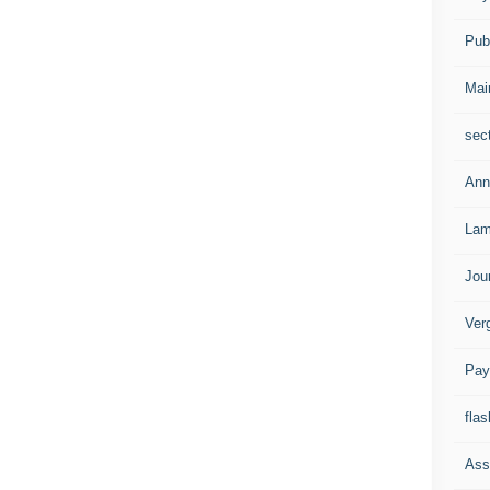
Publ
Mai
sec
Ann
Lam
Jou
Ver
Pay
flas
Ass