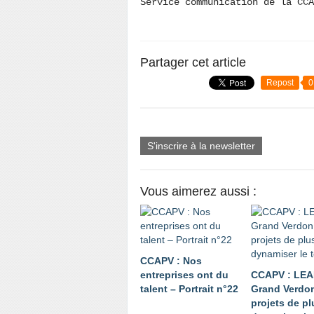
Service communication de la CC
Partager cet article
Repost
0
S'inscrire à la newsletter
Vous aimerez aussi :
CCAPV : Nos
entreprises ont du
CCAPV : LE
talent – Portrait n°22
Grand Verdon
projets de p