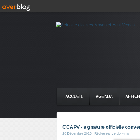
ACCUEIL
AGENDA
AFFIC
CCAPV - signature officielle conv
28 Décembre 2023
, Rédigé par verdon-info