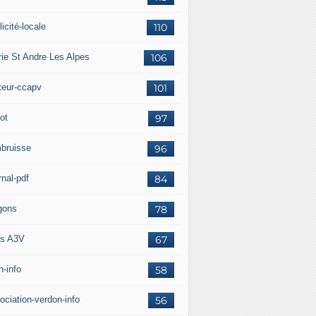
icité-locale
110
rie St Andre Les Alpes
106
teur-ccapv
101
ot
97
bruisse
96
rnal-pdf
84
gons
78
s A3V
67
h-info
58
ociation-verdon-info
56