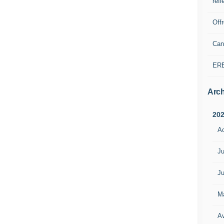
refl
Off
Can
ER
Arch
20
A
Ju
Ju
M
Av