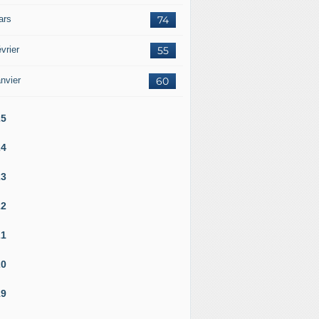
ars
74
vrier
55
nvier
60
25
24
23
22
21
20
19