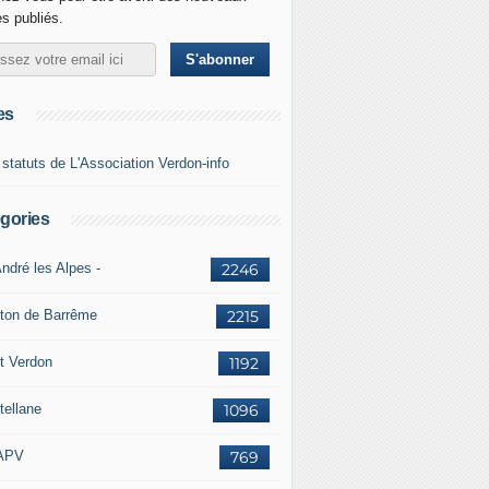
es publiés.
es
 statuts de L'Association Verdon-info
gories
ndré les Alpes -
2246
ton de Barrême
2215
t Verdon
1192
tellane
1096
APV
769