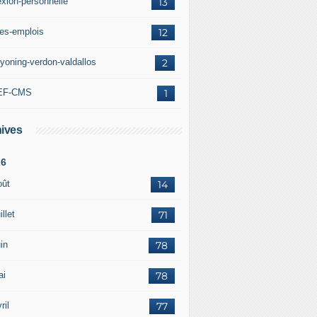
exion-personnelle
13
res-emplois
12
yoning-verdon-valdallos
2
EF-CMS
1
ives
26
oût
14
illet
71
in
78
ai
78
ril
77