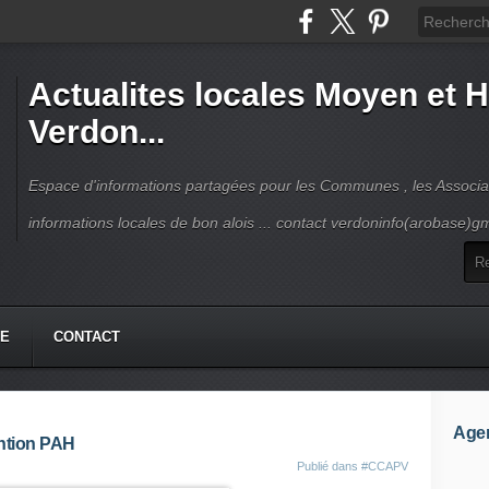
Actualites locales Moyen et 
Verdon...
Espace d'informations partagées pour les Communes , les Associat
informations locales de bon alois ... contact verdoninfo(arobase)g
HE
CONTACT
Age
ention PAH
Publié dans
#CCAPV