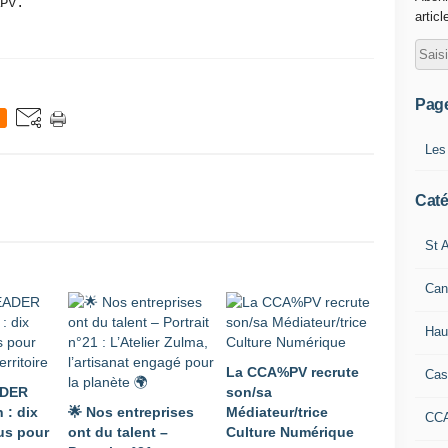
APV.
articl
Pag
Les
Caté
St A
Can
Hau
La CCA%PV recrute
Cas
ADER
son/sa
 : dix
🌟 Nos entreprises
Médiateur/trice
CC
lus pour
ont du talent –
Culture Numérique