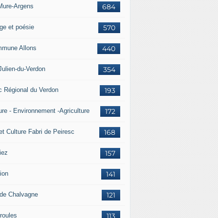
Mure-Argens
684
ge et poésie
570
mune Allons
440
Julien-du-Verdon
354
c Régional du Verdon
193
ure - Environnement -Agriculture
172
et Culture Fabri de Peiresc
168
iez
157
ion
141
 de Chalvagne
121
roules
113