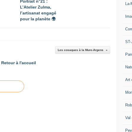
Portrait n°21 :
La-
L’Atelier Zulma,
l’artisanat engagé
Ima
pour la planète 🌍
Com
ST-
Les cosaques à la Mure-Argens
Par
Retour à l'accueil
Nat
Art 
Mor
Rob
Val
Pey