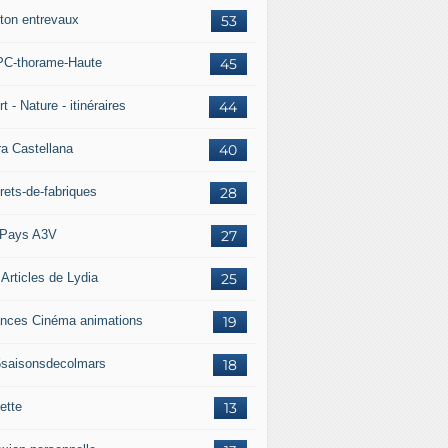
ton entrevaux
53
C-thorame-Haute
45
t - Nature - itinéraires
44
ra Castellana
40
rets-de-fabriques
28
Pays A3V
27
 Articles de Lydia
25
nces Cinéma animations
19
5saisonsdecolmars
18
ette
13