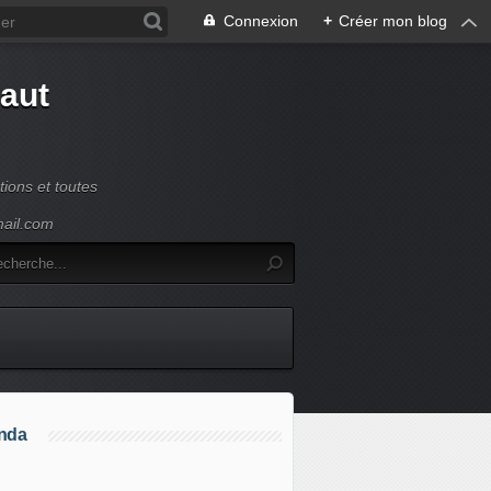
Connexion
+
Créer mon blog
Haut
ions et toutes
mail.com
nda