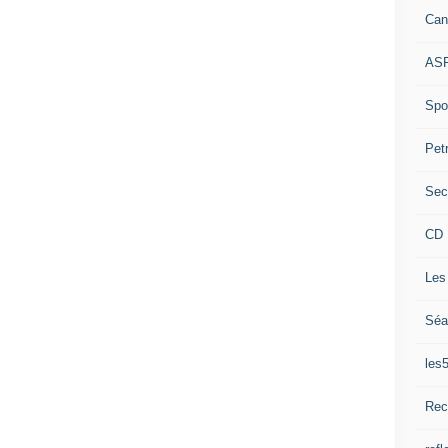
Can
ASP
Spor
Pet
Sec
CD 
Les
Séa
les
Rec