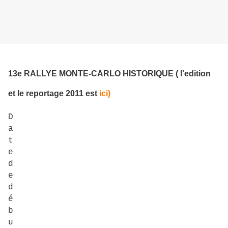
13e RALLYE MONTE-CARLO HISTORIQUE ( l'edition
et le reportage 2011 est
ici)
D
a
t
e
d
e
d
é
b
u