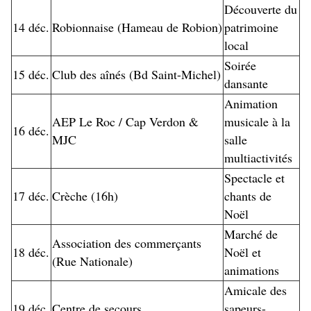
Découverte du
14 déc.
Robionnaise (Hameau de Robion)
patrimoine
local
Soirée
15 déc.
Club des aînés (Bd Saint-Michel)
dansante
Animation
AEP Le Roc / Cap Verdon &
musicale à la
16 déc.
MJC
salle
multiactivités
Spectacle et
17 déc.
Crèche (16h)
chants de
Noël
Marché de
Association des commerçants
18 déc.
Noël et
(Rue Nationale)
animations
Amicale des
19 déc.
Centre de secours
sapeurs-