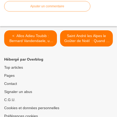
Ajouter un commentaire
< Allos Adieu Toubib :
Saint André les Alpes le
Bernard Vandendaele, un
Goûter de Noël : Quand la
médecin s’en est allé
magie s’invite en Provence
>
Hébergé par Overblog
Top articles
Pages
Contact
Signaler un abus
C.G.U.
Cookies et données personnelles
Préférences cookies