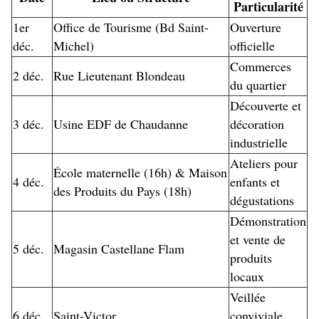
Particularité
1er
Office de Tourisme (Bd Saint-
Ouverture
déc.
Michel)
officielle
Commerces
2 déc.
Rue Lieutenant Blondeau
du quartier
Découverte et
3 déc.
Usine EDF de Chaudanne
décoration
industrielle
Ateliers pour
École maternelle (16h) & Maison
4 déc.
enfants et
des Produits du Pays (18h)
dégustations
Démonstration
et vente de
5 déc.
Magasin Castellane Flam
produits
locaux
Veillée
6 déc.
Saint-Victor
conviviale