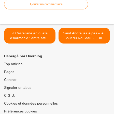
Ajouter un commentaire
< Castellane en quête
Saint André les Alpes « Au
d’harmonie : entre afflux
Bout du Rouleau » : Une
estival et cohabitation
comédie rafraîchissante >
apaisé
Hébergé par Overblog
Top articles
Pages
Contact
Signaler un abus
C.G.U.
Cookies et données personnelles
Préférences cookies