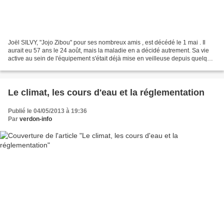
Joël SILVY, "Jojo Zibou" pour ses nombreux amis , est décédé le 1 mai . Il
aurait eu 57 ans le 24 août, mais la maladie en a décidé autrement. Sa vie
active au sein de l'équipement s'était déjà mise en veilleuse depuis quelque
temps : la maladie , insidieuse,...
Le climat, les cours d'eau et la réglementation
Publié le 04/05/2013 à 19:36
Par
verdon-info