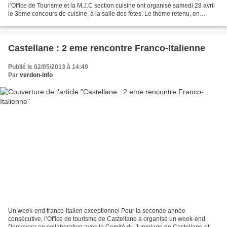
l’Office de Tourisme et la M.J.C section cuisine ont organisé samedi 28 avril
le 3ème concours de cuisine, à la salle des fêtes. Le thème retenu, en
l’honneur du jumelage avec Pescasserolli,...
Castellane : 2 eme rencontre Franco-Italienne
Publié le 02/05/2013 à 14:49
Par
verdon-info
Un week-end franco-italien exceptionnel Pour la seconde année
consécutive, l’Office de tourisme de Castellane a organisé un week-end
Primavera en collaboration avec le Comité du Jumelage de Castellane et