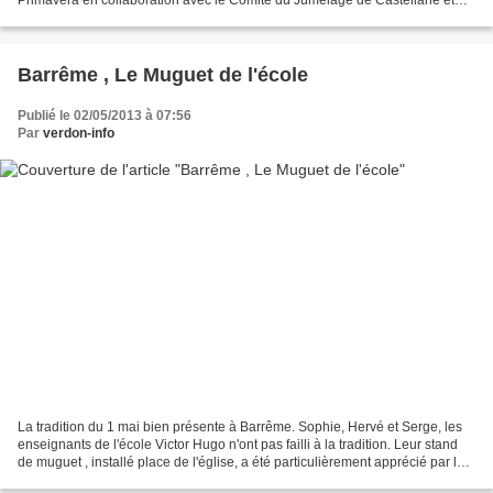
quelques associations du village. Ce week-end fut...
Barrême , Le Muguet de l'école
Publié le 02/05/2013 à 07:56
Par
verdon-info
La tradition du 1 mai bien présente à Barrême. Sophie, Hervé et Serge, les
enseignants de l'école Victor Hugo n'ont pas failli à la tradition. Leur stand
de muguet , installé place de l'église, a été particulièrement apprécié par la
population. Comme...