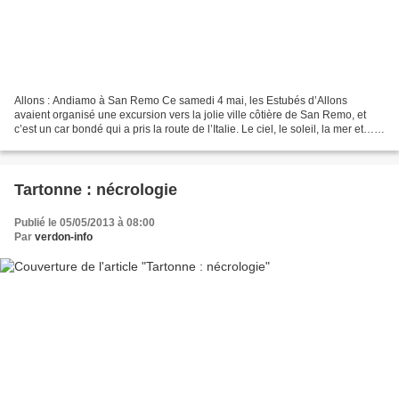
Allons : Andiamo à San Remo Ce samedi 4 mai, les Estubés d’Allons
avaient organisé une excursion vers la jolie ville côtière de San Remo, et
c’est un car bondé qui a pris la route de l’Italie. Le ciel, le soleil, la mer et…
le marché, de quoi apporter...
Tartonne : nécrologie
Publié le 05/05/2013 à 08:00
Par
verdon-info