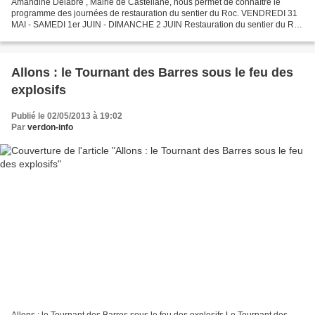
Amandine Delabre , Mairie de Castellane, nous permet de connaître le
programme des journées de restauration du sentier du Roc. VENDREDI 31
MAI - SAMEDI 1er JUIN - DIMANCHE 2 JUIN Restauration du sentier du Roc
Chantier de bénévoles : Initiation à la technique...
Allons : le Tournant des Barres sous le feu des
explosifs
Publié le 02/05/2013 à 19:02
Par
verdon-info