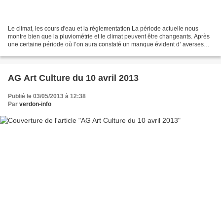
Le climat, les cours d'eau et la réglementation La période actuelle nous
montre bien que la pluviométrie et le climat peuvent être changeants. Après
une certaine période où l’on aura constaté un manque évident d’ averses
neigeuses et pluvieuses. Les précipitations...
AG Art Culture du 10 avril 2013
Publié le 03/05/2013 à 12:38
Par
verdon-info