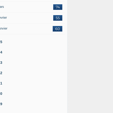
ars
74
vrier
55
nvier
60
25
24
23
22
21
20
19