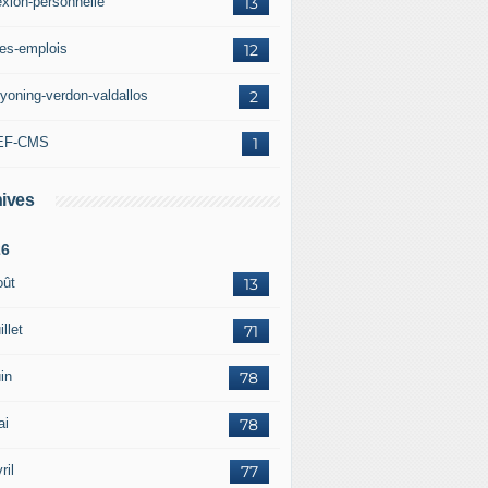
exion-personnelle
13
res-emplois
12
yoning-verdon-valdallos
2
EF-CMS
1
ives
26
oût
13
illet
71
in
78
ai
78
ril
77