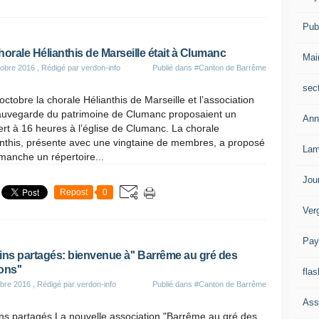
Publ
horale Hélianthis de Marseille était à Clumanc
Mai
obre 2016
, Rédigé par verdon-info
Publié dans
#Canton de Barrême
sec
octobre la chorale Hélianthis de Marseille et l’association
auvegarde du patrimoine de Clumanc proposaient un
Ann
rt à 16 heures à l’église de Clumanc. La chorale
anthis, présente avec une vingtaine de membres, a proposé
Lam
manche un répertoire...
Jou
Repost
0
Ver
Pay
ins partagés: bienvenue à'' Barrême au gré des
ons''
flas
bre 2016
, Rédigé par verdon-info
Publié dans
#Canton de Barrême
Ass
ns partagés La nouvelle association "Barrême au gré des