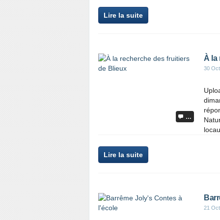
Lire la suite
À la
30 Oct
Uplo
diman
répon
…
Natur
locau
Lire la suite
Barr
21 Oct