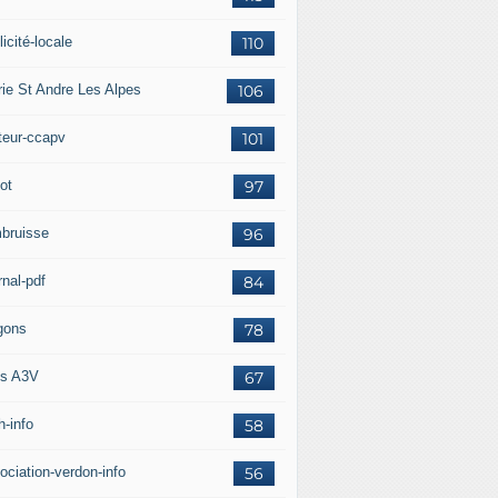
icité-locale
110
rie St Andre Les Alpes
106
teur-ccapv
101
ot
97
bruisse
96
rnal-pdf
84
gons
78
s A3V
67
h-info
58
ociation-verdon-info
56