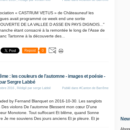
sociation « CASTRUM VETUS » de Châteauneuf les
igues avait programmé ce week end une sortie
OUVERTE DE LA VALLEE D ASSE EN PAYS DIGNOIS..."
manche étant consacré à la remontée le long de l'Asse de
nc Tartonne à la découverte des...
Repost
0
ême : les couleurs de l'automne - images et poésie -
par Sergre Labbé
obre 2016
, Rédigé par serge Labbé
Publié dans
#Canton de Barrême
aded by Fernand Blanquet on 2016-10-30. Les sanglots
s Des violons De l'automne Blessent mon cœur D'une
ueur Monotone. Tout suffocant Et blême, quand Sonne
re Je me souviens Des jours anciens Et je pleure. Et je
News
Abonn