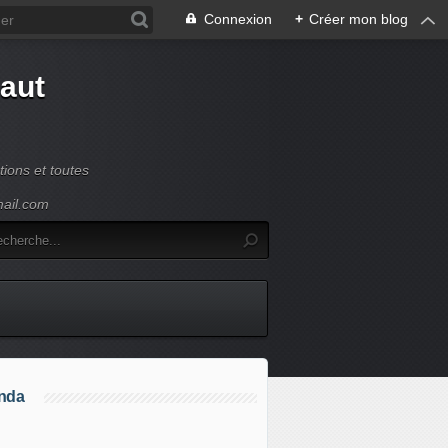
Connexion
+
Créer mon blog
Haut
ions et toutes
mail.com
nda