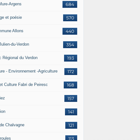
Mure-Argens
684
ge et poésie
570
mune Allons
440
Julien-du-Verdon
354
c Régional du Verdon
193
ure - Environnement -Agriculture
172
et Culture Fabri de Peiresc
168
iez
157
ion
141
 de Chalvagne
121
roules
113