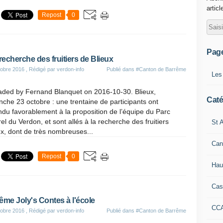
articl
Repost
0
Pag
 recherche des fruitiers de Blieux
obre 2016
, Rédigé par verdon-info
Publié dans
#Canton de Barrême
Les
aded by Fernand Blanquet on 2016-10-30. Blieux,
Caté
che 23 octobre : une trentaine de participants ont
du favorablement à la proposition de l’équipe du Parc
el du Verdon, et sont allés à la recherche des fruitiers
St A
x, dont de très nombreuses...
Can
Repost
0
Hau
Cas
ême Joly's Contes à l'école
CC
obre 2016
, Rédigé par verdon-info
Publié dans
#Canton de Barrême