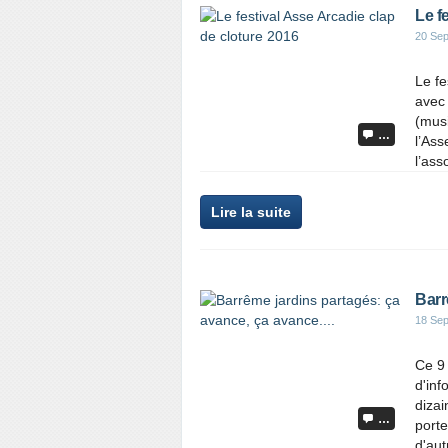
Le f
20 Se
Le fe
avec 
(musi
…
l’Ass
l’ass
Lire la suite
Barr
18 Se
Ce 9
d'inf
dizai
…
porte
d'aut