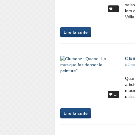
saiso
…
lors 
Vélia
Lire la suite
Clum
6 Octo
Quand
artis
musiq
…
utili
Lire la suite