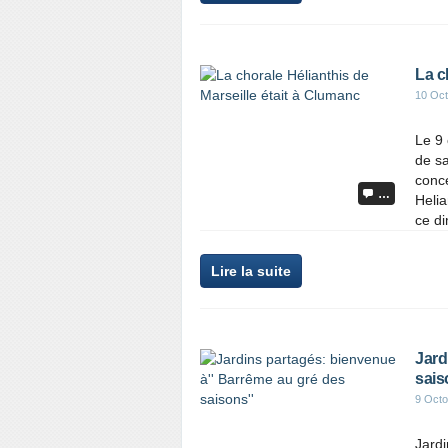
La c
10 Oct
Le 9 
de s
conce
…
Heli
ce di
Lire la suite
Jard
sais
9 Octo
Jardi