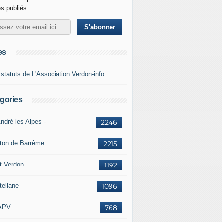
es publiés.
es
 statuts de L'Association Verdon-info
gories
ndré les Alpes -
2246
ton de Barrême
2215
t Verdon
1192
tellane
1096
APV
768