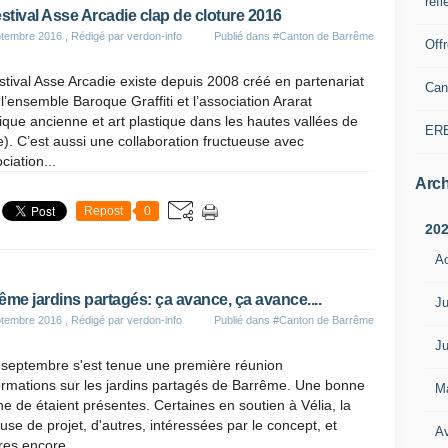
refl
estival Asse Arcadie clap de cloture 2016
ptembre 2016
, Rédigé par verdon-info
Publié dans
#Canton de Barrême
Off
stival Asse Arcadie existe depuis 2008 créé en partenariat
Can
l’ensemble Baroque Graffiti et l’association Ararat
que ancienne et art plastique dans les hautes vallées de
ER
e). C’est aussi une collaboration fructueuse avec
ociation...
Arch
Repost
0
20
A
ême jardins partagés: ça avance, ça avance....
Ju
ptembre 2016
, Rédigé par verdon-info
Publié dans
#Canton de Barrême
Ju
 septembre s'est tenue une première réunion
ormations sur les jardins partagés de Barrême. Une bonne
M
ne de étaient présentes. Certaines en soutien à Vélia, la
use de projet, d'autres, intéressées par le concept, et
Av
res encore,...