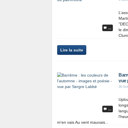
L’as
Mart
"DEC
…
le di
Cluma
Lire la suite
Barr
vue 
30 Oct
Uplo
long
…
lang
l'heu
m'en vais Au vent mauvais...