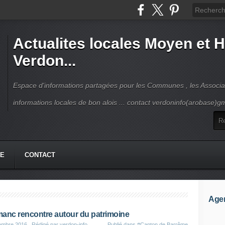
Actualites locales Moyen et 
Verdon...
Espace d'informations partagées pour les Communes , les Associat
informations locales de bon alois ... contact verdoninfo(arobase)g
HE
CONTACT
Age
anc rencontre autour du patrimoine
embre 2016
, Rédigé par verdon-info
Publié dans
#Canton de Barrême