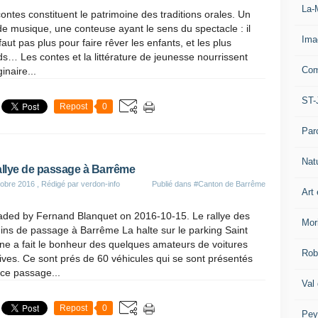
La-
ontes constituent le patrimoine des traditions orales. Un
e musique, une conteuse ayant le sens du spectacle : il
Ima
faut pas plus pour faire rêver les enfants, et les plus
s… Les contes et la littérature de jeunesse nourrissent
Com
ginaire...
ST-
Repost
0
Par
Nat
allye de passage à Barrême
obre 2016
, Rédigé par verdon-info
Publié dans
#Canton de Barrême
Art 
aded by Fernand Blanquet on 2016-10-15. Le rallye des
Mor
ns de passage à Barrême La halte sur le parking Saint
ne a fait le bonheur des quelques amateurs de voitures
Rob
ives. Ce sont prés de 60 véhicules qui se sont présentés
ce passage...
Val
Repost
0
Pey