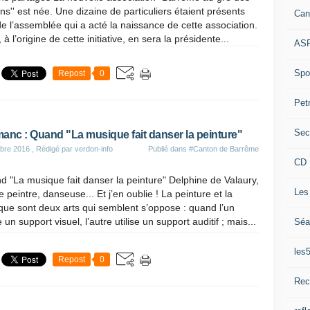
ns'' est née. Une dizaine de particuliers étaient présents
Can
de l’assemblée qui a acté la naissance de cette association.
, à l’origine de cette initiative, en sera la présidente...
ASP
Spor
Repost
0
Pet
Sec
anc : Quand "La musique fait danser la peinture"
bre 2016
, Rédigé par verdon-info
Publié dans
#Canton de Barrême
CD 
 "La musique fait danser la peinture" Delphine de Valaury,
Les
te peintre, danseuse... Et j’en oublie ! La peinture et la
ue sont deux arts qui semblent s’oppose : quand l’un
se un support visuel, l’autre utilise un support auditif ; mais...
Séa
les
Repost
0
Rec