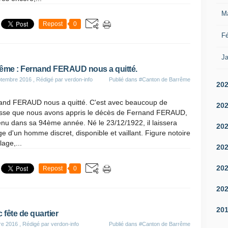
M
Repost
0
Fé
Ja
ême : Fernand FERAUD nous a quitté.
ptembre 2016
, Rédigé par verdon-info
Publié dans
#Canton de Barrême
20
and FERAUD nous a quitté. C'est avec beaucoup de
20
tesse que nous avons appris le décès de Fernand FERAUD,
nu dans sa 94ème année. Né le 23/12/1922, il laissera
20
ge d'un homme discret, disponible et vaillant. Figure notoire
lage,...
20
20
Repost
0
20
20
fête de quartier
re 2016
, Rédigé par verdon-info
Publié dans
#Canton de Barrême