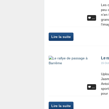
Les c
peu d
n’en 
…
grand
l’ima
Lire la suite
Le r
15 Oct
Uplo
Jasmi
Antoi
…
sport
pour 
Lire la suite