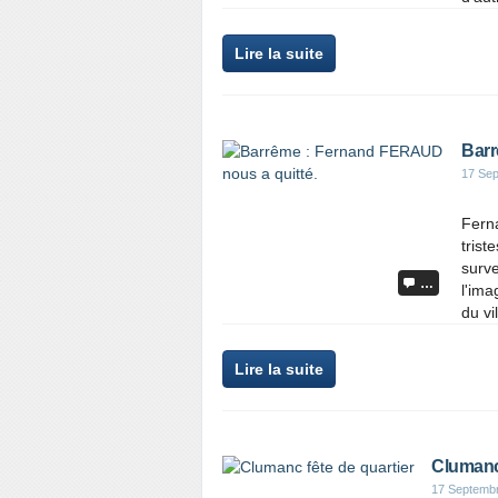
Lire la suite
Barr
17 Se
Fern
tris
surve
…
l'ima
du vil
Lire la suite
Clumanc 
17 Septemb