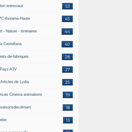
ton entrevaux
53
C-thorame-Haute
45
t - Nature - itinéraires
44
ra Castellana
40
rets-de-fabriques
28
Pays A3V
27
 Articles de Lydia
25
nces Cinéma animations
19
5saisonsdecolmars
18
ette
13