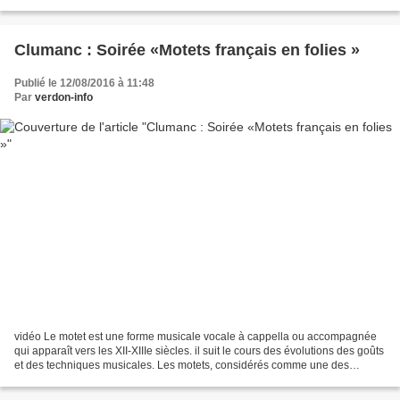
les apaches brûlé ma ferme...
Clumanc : Soirée «Motets français en folies »
Publié le 12/08/2016 à 11:48
Par
verdon-info
vidéo Le motet est une forme musicale vocale à cappella ou accompagnée
qui apparaît vers les XII-XIIIe siècles. il suit le cours des évolutions des goûts
et des techniques musicales. Les motets, considérés comme une des
œuvres vocales les plus abouties...