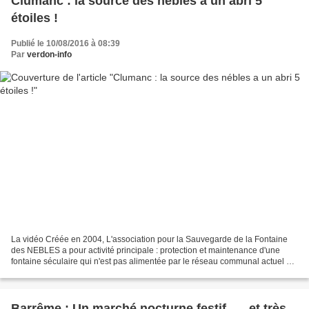
Clumanc : la source des nébles a un abri 5
étoiles !
Publié le 10/08/2016 à 08:39
Par
verdon-info
La vidéo Créée en 2004, L'association pour la Sauvegarde de la Fontaine
des NEBLES a pour activité principale : protection et maintenance d'une
fontaine séculaire qui n'est pas alimentée par le réseau communal actuel et
dont la commune ne peut assurer...
Barrême : Un marché nocturne festif …. et très