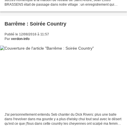
BRASSENS était de passage dans notre village : un enregistrement qui
deviendra collector !!! Fernand nous a...
Barrême : Soirée Country
Publié le 12/08/2016 à 11:57
Par
verdon-info
J'ai personnellement entendu Seb chanter du Dick Rivers: plus une balle
dans l'revolver dans ma gourde y a plus d'wisky chui tout seul avec le désert
qu'est ce que j'fous dans cette country les cheyennes ont scalpé ma femme