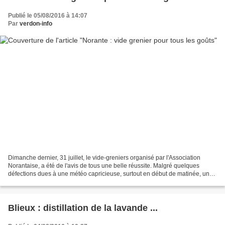
Publié le 05/08/2016 à 14:07
Par
verdon-info
Dimanche dernier, 31 juillet, le vide-greniers organisé par l'Association
Norantaise, a été de l'avis de tous une belle réussite. Malgré quelques
défections dues à une météo capricieuse, surtout en début de matinée, une
bonne vingtaine d'exposants ont...
Blieux : distillation de la lavande ...