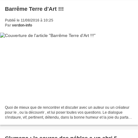
Barrême Terre d'Art !!!
Publié le 11/08/2016 à 10:25
Par
verdon-info
Quoi de mieux que de rencontrer et discuter avec un auteur ou un créateur
pour le , ou la découvrir , et lui poser toutes vos questions. Le dialogue
s'instaure, vif, pertinent, détendu, dans la bonne humeur et la joie du partage
et de la découverte de...