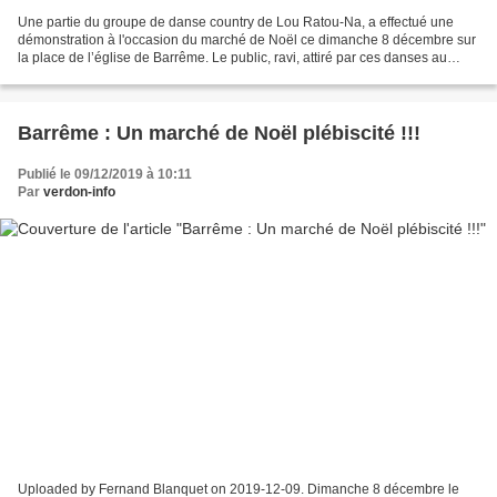
Une partie du groupe de danse country de Lou Ratou-Na, a effectué une
démonstration à l'occasion du marché de Noël ce dimanche 8 décembre sur
la place de l’église de Barrême. Le public, ravi, attiré par ces danses au
rythme joyeux sont ainsi pu se rendre...
Barrême : Un marché de Noël plébiscité !!!
Publié le 09/12/2019 à 10:11
Par
verdon-info
Uploaded by Fernand Blanquet on 2019-12-09. Dimanche 8 décembre le