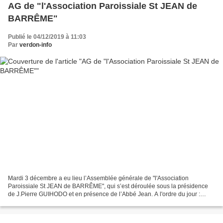
AG de "l'Association Paroissiale St JEAN de
BARRÊME"
Publié le 04/12/2019 à 11:03
Par
verdon-info
Mardi 3 décembre a eu lieu l’Assemblée générale de "l'Association
Paroissiale St JEAN de BARRÊME", qui s’est déroulée sous la présidence
de J.Pierre GUIHODO et en présence de l’Abbé Jean. A l'ordre du jour :
rapport financier et moral, rapport d'activités...