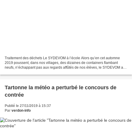
Traitement des déchets Le SYDEVOM à l’école Alors qu’en cet automne
2019 poussent, dans nos villages, des dizaines de containers flambant
neufs, n’échappant pas aux regards affûtés de nos élèves, le SYDEVOM a
initié, avec la CCAPV, une campagne de clarification...
Tartonne la météo a perturbé le concours de
contrée
Publié le 27/11/2019 à 15:37
Par
verdon-info