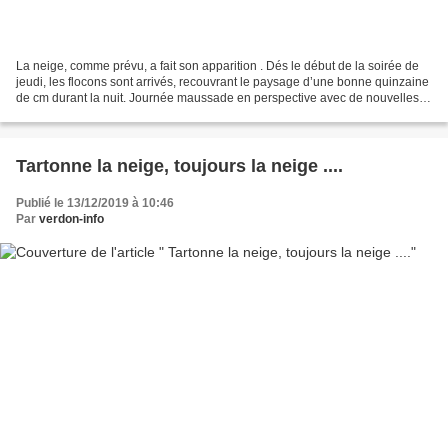
La neige, comme prévu, a fait son apparition . Dés le début de la soirée de
jeudi, les flocons sont arrivés, recouvrant le paysage d’une bonne quinzaine
de cm durant la nuit. Journée maussade en perspective avec de nouvelles
chutes annoncées en fin de...
Tartonne la neige, toujours la neige ....
Publié le 13/12/2019 à 10:46
Par
verdon-info