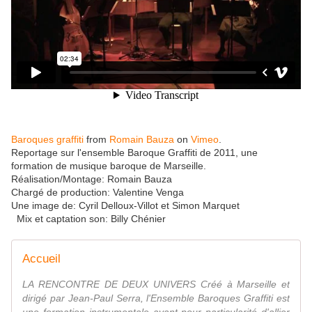
Baroques graffiti
from
Romain Bauza
on
Vimeo
.
Reportage sur l'ensemble Baroque Graffiti de 2011, une
formation de musique baroque de Marseille.
Réalisation/Montage: Romain Bauza
Chargé de production: Valentine Venga
Une image de: Cyril Delloux-Villot et Simon Marquet
Mix et captation son: Billy Chénier
Accueil
LA RENCONTRE DE DEUX UNIVERS Créé à Marseille et
dirigé par Jean-Paul Serra, l'Ensemble Baroques Graffiti est