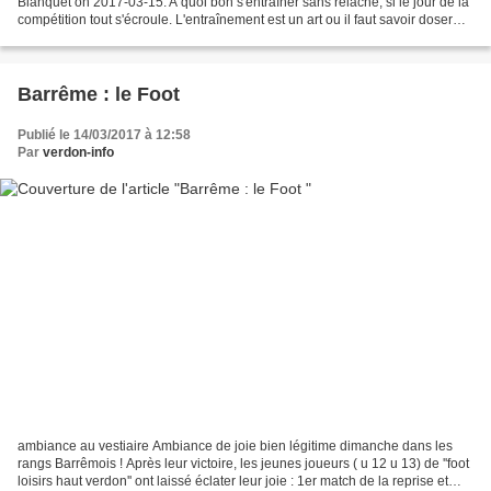
Blanquet on 2017-03-15. A quoi bon s'entraîner sans relâche, si le jour de la
compétition tout s'écroule. L'entraînement est un art ou il faut savoir doser
pour être prêt le jour J, et pour...
Barrême : le Foot
Publié le 14/03/2017 à 12:58
Par
verdon-info
ambiance au vestiaire Ambiance de joie bien légitime dimanche dans les
rangs Barrêmois ! Après leur victoire, les jeunes joueurs ( u 12 u 13) de ''foot
loisirs haut verdon'' ont laissé éclater leur joie : 1er match de la reprise et