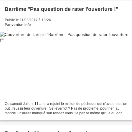
Barrême ''Pas question de rater l'ouverture !''
Publié le 11/03/2017 à 13:26
Par
verdon-info
Ce samedi Julien, 11 ans, a rejoint le million de pêcheurs qui n'avaient qu'un
but : réussir leur ouverture ! Se lever tôt ? Pas de problème, pour rien au
monde il n'aurait manqué son rendez vous : le pense même qu'il a du dormir
tout habillé pour ne...