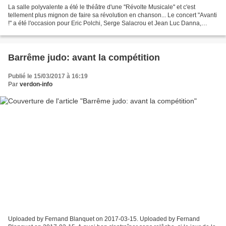
La salle polyvalente a été le théâtre d'une ''Révolte Musicale'' et c'est
tellement plus mignon de faire sa révolution en chanson... Le concert "Avanti
!" a été l'occasion pour Eric Polchi, Serge Salacrou et Jean Luc Danna,
musiciens de Jazz de très haut...
Barrême judo: avant la compétition
Publié le 15/03/2017 à 16:19
Par
verdon-info
Uploaded by Fernand Blanquet on 2017-03-15. Uploaded by Fernand