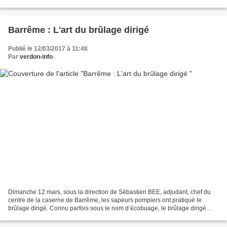
première victoire...
Barrême : L'art du brûlage dirigé
Publié le 12/03/2017 à 11:48
Par
verdon-info
Dimanche 12 mars, sous la direction de Sébastien BEE, adjudant, chef du
centre de la caserne de Barrême, les sapeurs pompiers ont pratiqué le
brûlage dirigé. Connu parfois sous le nom d’écobuage, le brûlage dirigé
s’inscrit dans le code forestier comme...