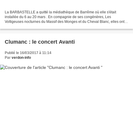
La BARBASTELLE a quitté la médiathèque de Barrême où elle s'était
installée du 6 au 20 mars . En compagnie de ses congénères, Les
Voltigeuses nocturnes du Massif des Monges et du Cheval Blanc, elles ont
permis aux élèves des 3 cycles de l'école Victor...
Clumanc : le concert Avanti
Publié le 16/03/2017 à 11:14
Par
verdon-info