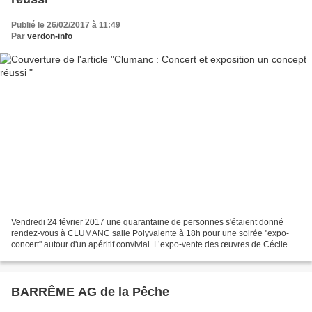
Publié le 26/02/2017 à 11:49
Par
verdon-info
Vendredi 24 février 2017 une quarantaine de personnes s'étaient donné
rendez-vous à CLUMANC salle Polyvalente à 18h pour une soirée ''expo-
concert'' autour d'un apéritif convivial. L’expo-vente des œuvres de Cécile
Nicolino a permis de rencontrer une...
BARRÊME AG de la Pêche