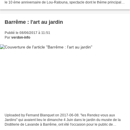
le 10 éme anniversaire de Lou-Ratouna, spectacle dont le thème principal
était '' les personnages de...
Barrême : l'art au jardin
Publié le 08/06/2017 à 11:51
Par
verdon-info
Uploaded by Fernand Blanquet on 2017-06-08. ''les Rendez-vous aux
Jardins'' qui avaient lieu le dimanche 4 Juin dans le jardin du musée de la
Distillerie de Lavande à Barrême, ont été l'occasion pour le public de
découvrir les artistes venus exposés leurs...