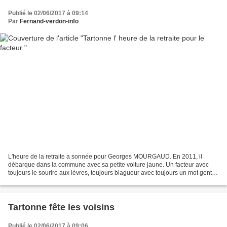
Publié le 02/06/2017 à 09:14
Par
Fernand-verdon-info
L'heure de la retraite a sonnée pour Georges MOURGAUD. En 2011, il
débarque dans la commune avec sa petite voiture jaune. Un facteur avec
toujours le sourire aux lèvres, toujours blagueur avec toujours un mot gentil
et surtout extrêmement serviable. Bref,...
Tartonne fête les voisins
Publié le 02/06/2017 à 09:06