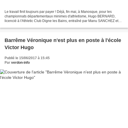
Le travail finit toujours par payer ! Déjà, fin mai, à Manosque, pour les
championnats départementaux minimes d'athletisme, Hugo BERNARD,
licencié à l'Athletic Club Digne les Bains, entraîné par Manu SANCHEZ et
Roger COSTE, s’était distingué: 1er au 3000m...
Barrême Véronique n'est plus en poste à l'école
Victor Hugo
Publié le 15/06/2017 à 15:45
Par
verdon-info