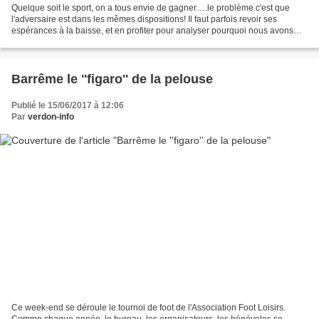
Quelque soit le sport, on a tous envie de gagner….le problème c'est que
l'adversaire est dans les mêmes dispositions! Il faut parfois revoir ses
espérances à la baisse, et en profiter pour analyser pourquoi nous avons
perdu et, plus important, ce que...
Barrême le ''figaro'' de la pelouse
Publié le 15/06/2017 à 12:06
Par
verdon-info
Ce week-end se déroule le tournoi de foot de l'Association Foot Loisirs.
Comme chaque année, le bureau, les organisateurs, les bénévoles se