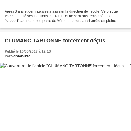
Après 3 ans et demi passés à assister la direction de l’école, Véronique
Voirin a quitté ses fonctions le 14 juin, et ne sera pas remplacée. Le
"support" comptable du poste de Véronique sera ainsi arrêté en pleine
course, selon le bon vouloir de l'administration....
CLUMANC TARTONNE forcément déçus ....
Publié le 15/06/2017 à 12:13
Par
verdon-info