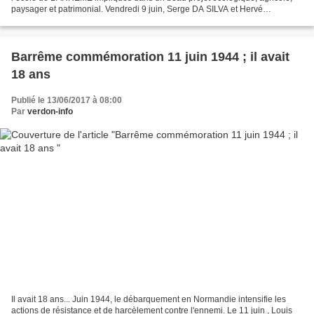
paysager et patrimonial. Vendredi 9 juin, Serge DA SILVA et Hervé
BOUFFARD ont emmené leurs élèves dans la belle...
Barrême commémoration 11 juin 1944 ; il avait
18 ans
Publié le 13/06/2017 à 08:00
Par
verdon-info
Il avait 18 ans... Juin 1944, le débarquement en Normandie intensifie les
actions de résistance et de harcèlement contre l'ennemi. Le 11 juin , Louis