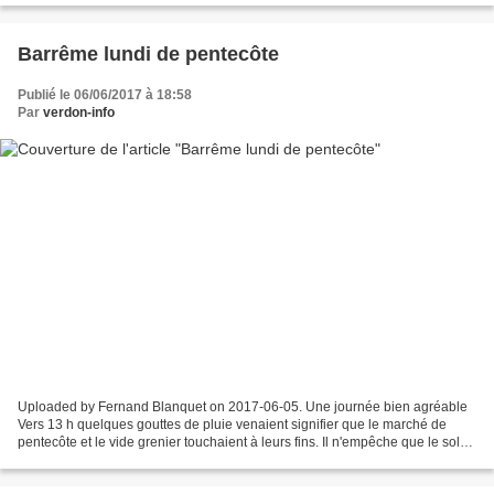
Barrême lundi de pentecôte
Publié le 06/06/2017 à 18:58
Par
verdon-info
Uploaded by Fernand Blanquet on 2017-06-05. Une journée bien agréable
Vers 13 h quelques gouttes de pluie venaient signifier que le marché de
pentecôte et le vide grenier touchaient à leurs fins. Il n'empêche que le soleil
du matin a fait bien des heureux....