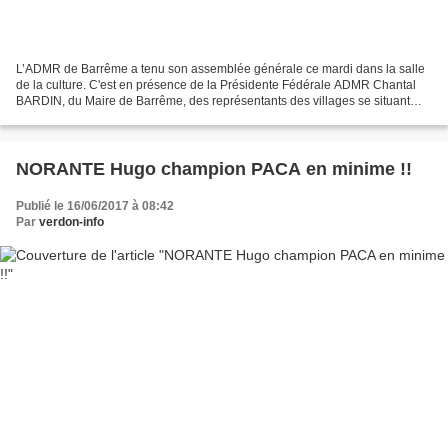
L’ADMR de Barrême a tenu son assemblée générale ce mardi dans la salle
de la culture. C'est en présence de la Présidente Fédérale ADMR Chantal
BARDIN, du Maire de Barrême, des représentants des villages se situant
dans le rayon d'action de l'ADMR locale,...
NORANTE Hugo champion PACA en minime !!
Publié le 16/06/2017 à 08:42
Par
verdon-info