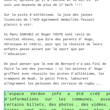
3000 m, épreuve qu'il a réalisé en 10 min 24''19
soit une moyenne de plus de 17 km/h !!!!
Sur la piste d'athlétisme, la joie des jeunes
licenciés de l'ACD également médaillés faisait
plaisir à voir.
Si Manu SANCHEZ et Roger COSTE sont ravis du
résultat obtenu, que dire des parents d' Hugo,
Véronique et Cédric, pour qui la réussite de leurs
enfants passe autant par le sport que par
l'éducation.
On peut penser que le nom de Bernard n'a pas fini de
faire la une des journaux : si les pointes d' Hugo
griffent avec réussite les pistes d'athlétisme, les
crampons de Noah, le petit frère, labourent
allégrement les pelouses des terrains de rugby …..
L'espace Verdon info a été créé p
d'informations sur les communes, asso
certains billets, des photos , des vidéos,