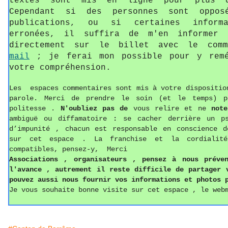
textes sont mis en ligne pour plus d
Cependant si des personnes sont oppos
publications, ou si certaines informa
erronées, il suffira de m'en informer 
directement sur le billet avec le com
mail
; je ferai mon possible pour y remé
votre compréhension.
Les espaces commentaires sont mis à votre dispositio
parole. Merci de prendre le soin (et le temps) p
politesse
.
N'oubliez pas de
vous relire et ne
not
ambiguë ou diffamatoire
:
se cacher derrière un p
d’impunité , chacun est responsable en conscience d
sur cet espace . La franchise et la cordialit
compatibles, pensez-y, Merci
Associations ,
o
rganisateurs , pense
z
à nous préven
l'avance , autrement il reste difficile de partager
pouvez aussi
nous fournir vos informations
et photos
p
Je vous souhaite bonne visite sur cet espace , le web