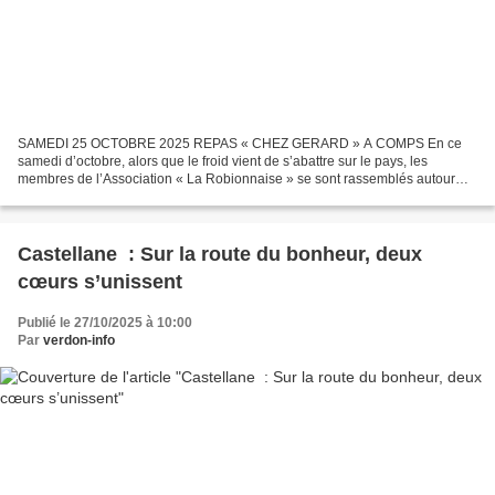
SAMEDI 25 OCTOBRE 2025 REPAS « CHEZ GERARD » A COMPS En ce
samedi d’octobre, alors que le froid vient de s’abattre sur le pays, les
membres de l’Association « La Robionnaise » se sont rassemblés autour
d’un repas festif à Comps, comme cela se fait depuis...
Castellane : Sur la route du bonheur, deux
cœurs s’unissent
Publié le 27/10/2025 à 10:00
Par
verdon-info