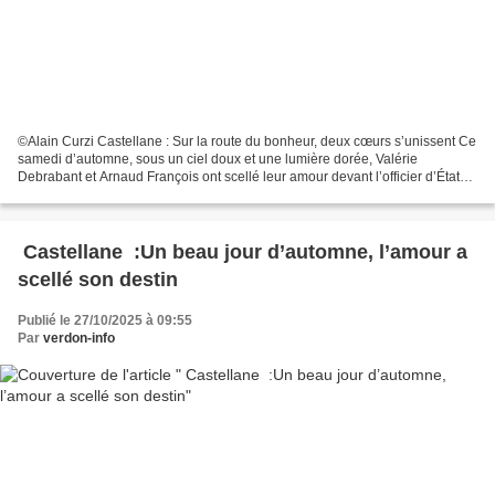
©Alain Curzi Castellane : Sur la route du bonheur, deux cœurs s’unissent Ce
samedi d’automne, sous un ciel doux et une lumière dorée, Valérie
Debrabant et Arnaud François ont scellé leur amour devant l’officier d’État
civil et maire Bernard Liperini,...
Castellane :Un beau jour d’automne, l’amour a
scellé son destin
Publié le 27/10/2025 à 09:55
Par
verdon-info