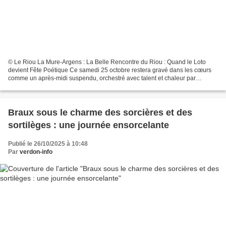
© Le Riou La Mure-Argens : La Belle Rencontre du Riou : Quand le Loto
devient Fête Poétique Ce samedi 25 octobre restera gravé dans les cœurs
comme un après-midi suspendu, orchestré avec talent et chaleur par
l'association Le Riou. La salle polyvalente,...
Braux sous le charme des sorcières et des
sortilèges : une journée ensorcelante
Publié le 26/10/2025 à 10:48
Par
verdon-info