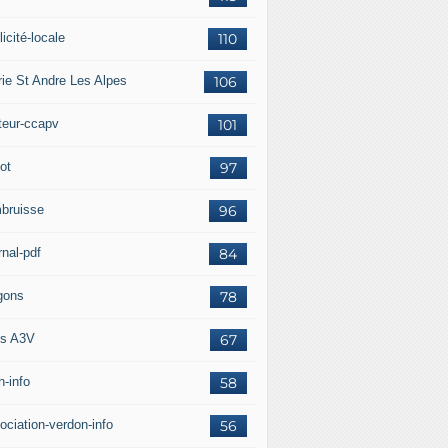
icité-locale
110
rie St Andre Les Alpes
106
teur-ccapv
101
ot
97
bruisse
96
rnal-pdf
84
gons
78
s A3V
67
h-info
58
ociation-verdon-info
56