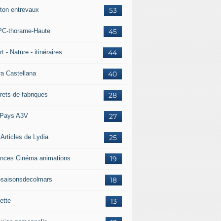
ton entrevaux
53
C-thorame-Haute
45
t - Nature - itinéraires
44
ra Castellana
40
rets-de-fabriques
28
Pays A3V
27
 Articles de Lydia
25
nces Cinéma animations
19
5saisonsdecolmars
18
ette
13