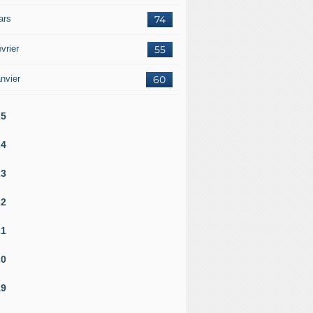
ars
74
vrier
55
nvier
60
25
24
23
22
21
20
19