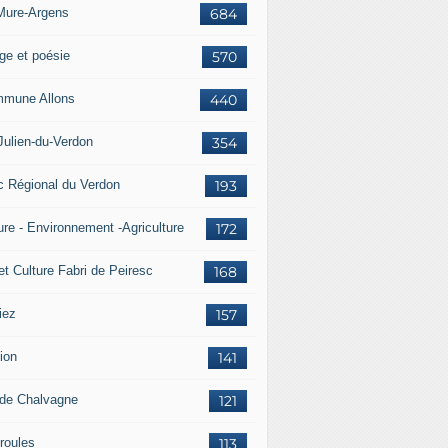
Mure-Argens
684
ge et poésie
570
mune Allons
440
Julien-du-Verdon
354
c Régional du Verdon
193
ure - Environnement -Agriculture
172
et Culture Fabri de Peiresc
168
iez
157
ion
141
 de Chalvagne
121
roules
113