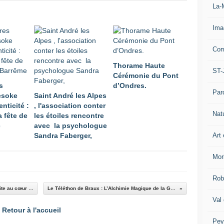
La-
Ima
Com
Thorame Haute
ST-
Cérémonie du Pont
s
d’Ondres.
Par
Mesoke
Saint André les Alpes
enticité :
, l'association conter
Nat
a fête de
les étoiles rencontre
e
avec la psychologue
Art 
Sandra Faberger,
Mor
Rob
Thorame-Haute : Quand la magie de Noël s’invite au cœur du village
Le Téléthon de Braux : L’Alchimie Magique de la Générosité
Val
Retour à l'accueil
Pey