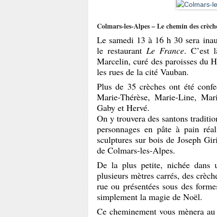
Colmars-les-Alpes – Le chemin des crèch
Le samedi 13 à 16 h 30 sera ina
le restaurant
Le France
. C’est 
Marcelin, curé des paroisses du H
les rues de la cité Vauban.
Plus de 35 crèches ont été conf
Marie-Thérèse, Marie-Line, Mari
Gaby et Hervé.
On y trouvera des santons tradition
personnages en pâte à pain réal
sculptures sur bois de Joseph Gir
de Colmars-les-Alpes.
De la plus petite, nichée dans 
plusieurs mètres carrés, des crèc
rue ou présentées sous des formes
simplement la magie de Noël.
Ce cheminement vous mènera au C