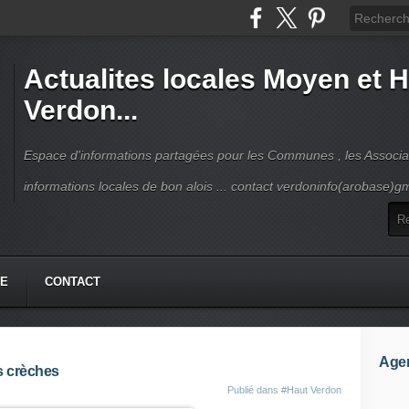
Actualites locales Moyen et 
Verdon...
Espace d'informations partagées pour les Communes , les Associat
informations locales de bon alois ... contact verdoninfo(arobase)g
HE
CONTACT
Age
s crèches
Publié dans
#Haut Verdon