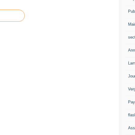
Publ
Mai
sec
Ann
Lam
Jou
Ver
Pay
flas
Ass