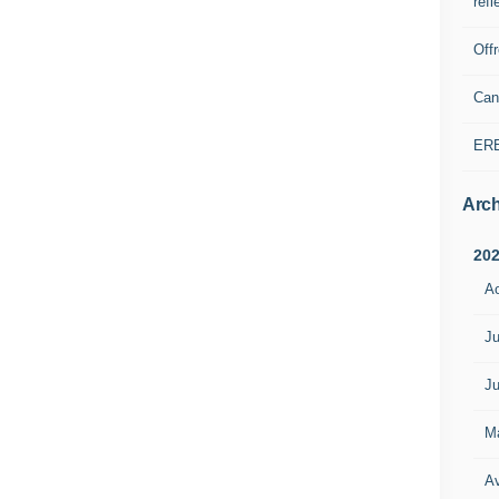
refl
Off
Can
ER
Arch
20
A
Ju
Ju
M
Av