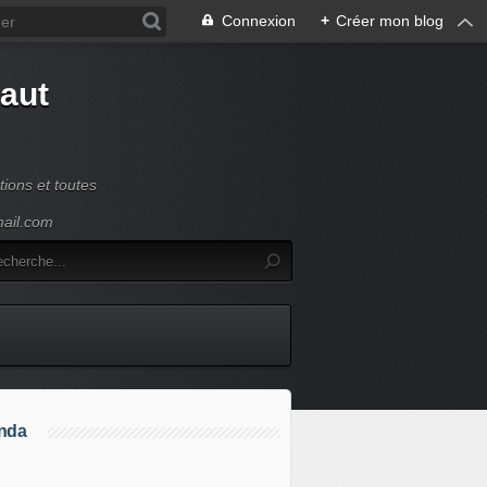
Connexion
+
Créer mon blog
Haut
ions et toutes
mail.com
nda