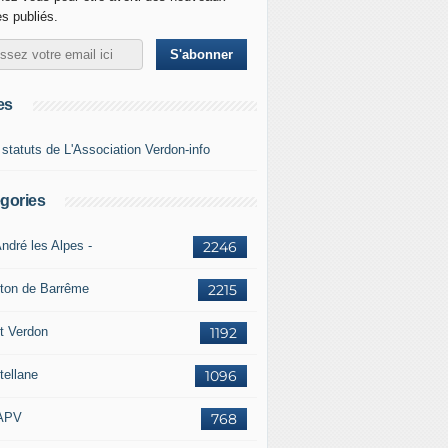
es publiés.
es
 statuts de L'Association Verdon-info
gories
ndré les Alpes -
2246
ton de Barrême
2215
t Verdon
1192
tellane
1096
APV
768