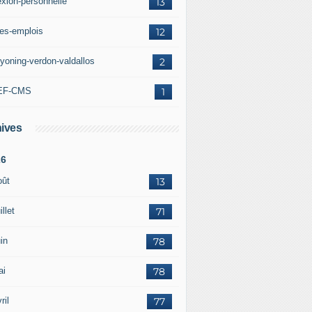
exion-personnelle
13
res-emplois
12
yoning-verdon-valdallos
2
EF-CMS
1
ives
26
oût
13
illet
71
in
78
ai
78
ril
77