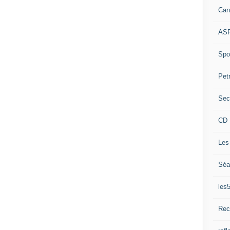
Can
ASP
Spor
Pet
Sec
CD 
Les
Séa
les
Rec