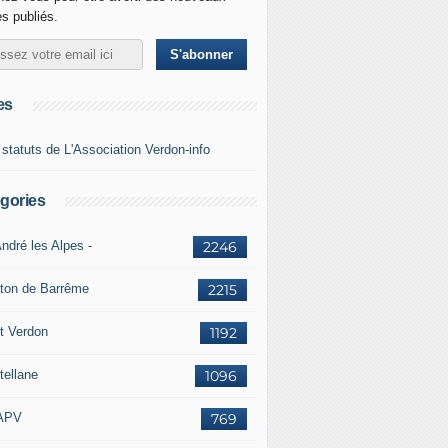
es publiés.
es
 statuts de L'Association Verdon-info
gories
ndré les Alpes -
2246
ton de Barrême
2215
t Verdon
1192
tellane
1096
APV
769