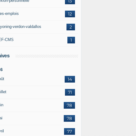
exion-personnelle
13
res-emplois
12
yoning-verdon-valdallos
2
EF-CMS
1
ives
26
oût
14
illet
71
in
78
ai
78
ril
77