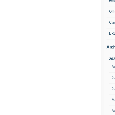
refl
Off
Can
ER
Arch
20
A
Ju
Ju
M
Av