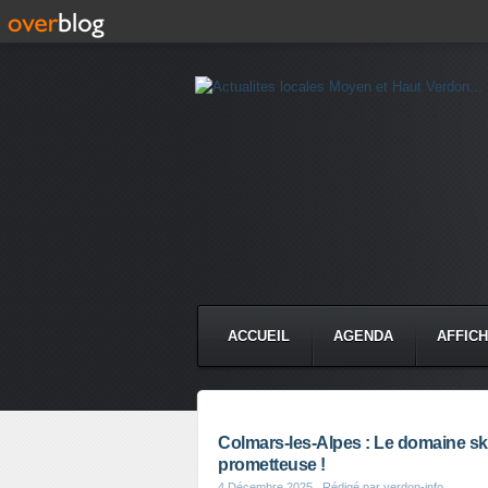
ACCUEIL
AGENDA
AFFIC
Colmars-les-Alpes : Le domaine sk
prometteuse !
4 Décembre 2025
, Rédigé par verdon-info