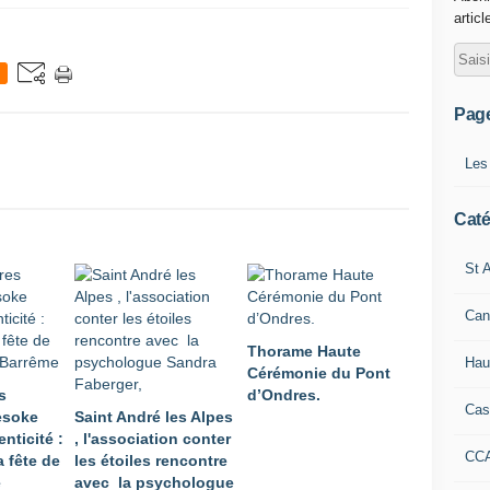
articl
Pag
Les
Caté
St A
Can
Thorame Haute
Hau
Cérémonie du Pont
s
d’Ondres.
Cas
Mesoke
Saint André les Alpes
enticité :
, l'association conter
CC
a fête de
les étoiles rencontre
e
avec la psychologue