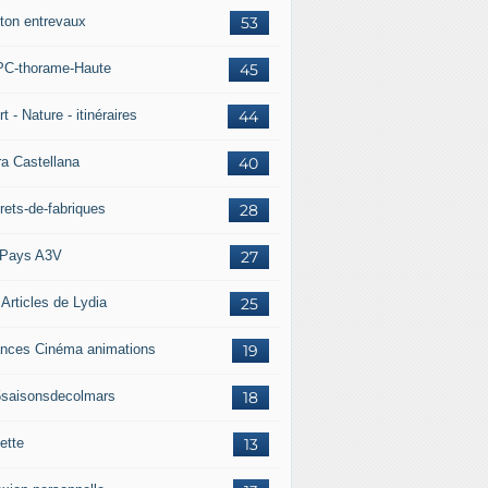
ton entrevaux
53
C-thorame-Haute
45
t - Nature - itinéraires
44
ra Castellana
40
rets-de-fabriques
28
Pays A3V
27
 Articles de Lydia
25
nces Cinéma animations
19
5saisonsdecolmars
18
ette
13