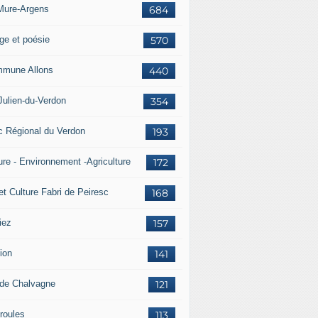
Mure-Argens
684
ge et poésie
570
mune Allons
440
Julien-du-Verdon
354
c Régional du Verdon
193
ure - Environnement -Agriculture
172
et Culture Fabri de Peiresc
168
iez
157
ion
141
 de Chalvagne
121
roules
113