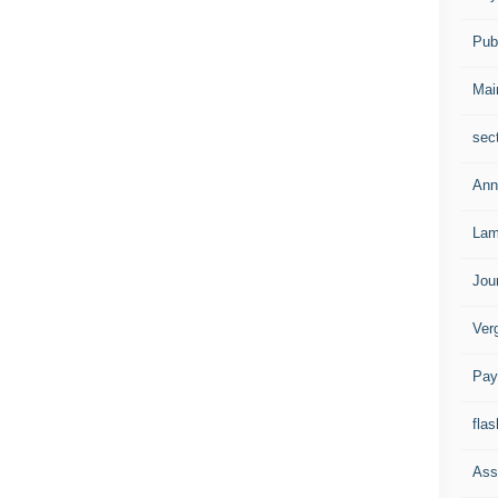
Publ
Mai
sec
Ann
Lam
Jou
Ver
Pay
flas
Ass