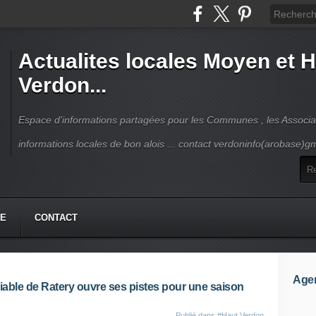
Actualites locales Moyen et 
Verdon...
Espace d'informations partagées pour les Communes , les Associat
informations locales de bon alois ... contact verdoninfo(arobase)g
HE
CONTACT
Age
iable de Ratery ouvre ses pistes pour une saison
Publié dans
#Haut Verdon