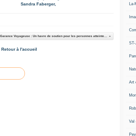
La-
Sandra Faberger,
Ima
Com
Castellane : La Garance Voyageuse : Un havre de soutien pour les personnes atteintes de maladies neurodégénératives
ST-
Retour à l'accueil
Par
Nat
Art 
Mor
Rob
Val
Pey