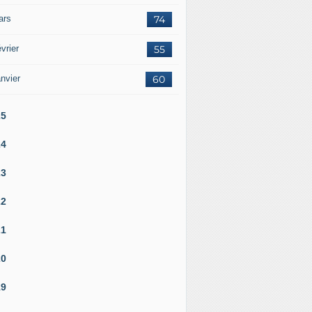
ars
74
vrier
55
nvier
60
25
24
23
22
21
20
19