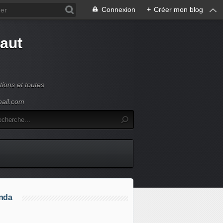
Connexion
+
Créer mon blog
Haut
ions et toutes
mail.com
nda