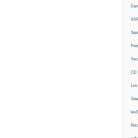
Can
ASP
Spor
Pet
Sec
CD 
Les
Séa
les
Rec