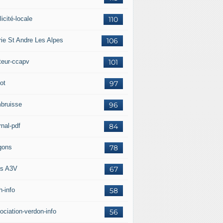
icité-locale
110
rie St Andre Les Alpes
106
teur-ccapv
101
ot
97
bruisse
96
rnal-pdf
84
gons
78
s A3V
67
h-info
58
ociation-verdon-info
56