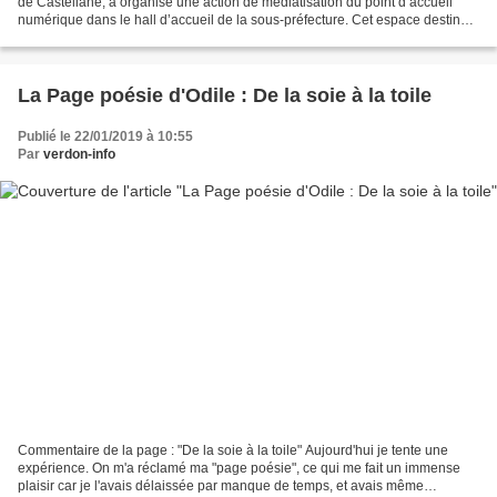
de Castellane, a organisé une action de médiatisation du point d’accueil
numérique dans le hall d’accueil de la sous-préfecture. Cet espace destiné
aux usagers a pour objectif de...
La Page poésie d'Odile : De la soie à la toile
Publié le 22/01/2019 à 10:55
Par
verdon-info
Commentaire de la page : "De la soie à la toile" Aujourd'hui je tente une
expérience. On m'a réclamé ma "page poésie", ce qui me fait un immense
plaisir car je l'avais délaissée par manque de temps, et avais même