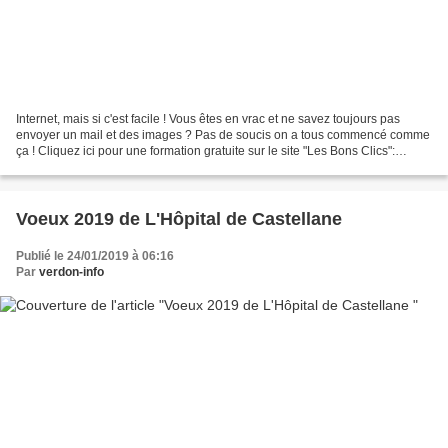
Internet, mais si c'est facile ! Vous êtes en vrac et ne savez toujours pas
envoyer un mail et des images ? Pas de soucis on a tous commencé comme
ça ! Cliquez ici pour une formation gratuite sur le site "Les Bons Clics":
https://www.leblog.xyz/fiche-actualite.html?id=137&idbox=1...
Voeux 2019 de L'Hôpital de Castellane
Publié le 24/01/2019 à 06:16
Par
verdon-info