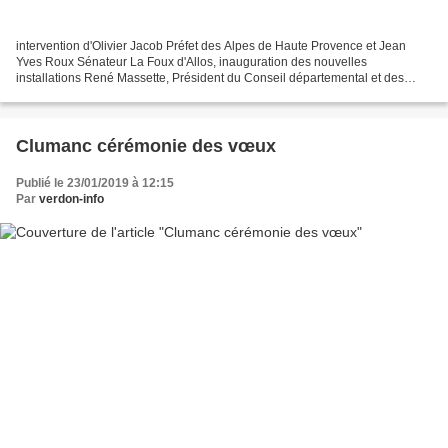
intervention d'Olivier Jacob Préfet des Alpes de Haute Provence et Jean
Yves Roux Sénateur La Foux d'Allos, inauguration des nouvelles
installations René Massette, Président du Conseil départemental et des
Sociétés Mixtes du Val d'Allos et de Pra Loup,...
Clumanc cérémonie des vœux
Publié le 23/01/2019 à 12:15
Par
verdon-info