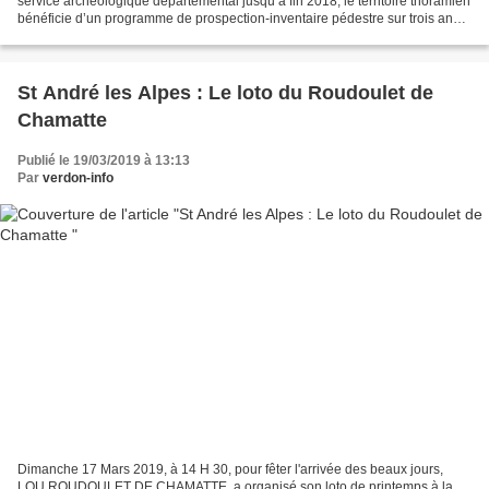
service archéologique départemental jusqu’à fin 2018, le territoire thoramien
bénéficie d’un programme de prospection-inventaire pédestre sur trois ans,
inscrit au sein du Programme...
St André les Alpes : Le loto du Roudoulet de
Chamatte
Publié le 19/03/2019 à 13:13
Par
verdon-info
Dimanche 17 Mars 2019, à 14 H 30, pour fêter l'arrivée des beaux jours,
LOU ROUDOULET DE CHAMATTE, a organisé son loto de printemps à la