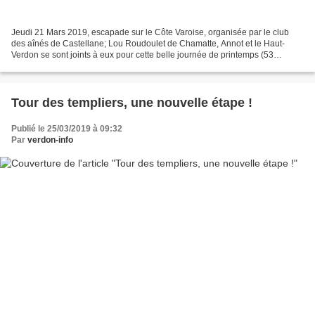
Jeudi 21 Mars 2019, escapade sur le Côte Varoise, organisée par le club
des aînés de Castellane; Lou Roudoulet de Chamatte, Annot et le Haut-
Verdon se sont joints à eux pour cette belle journée de printemps (53
personnes au total). C'est sous un soleil...
Tour des templiers, une nouvelle étape !
Publié le 25/03/2019 à 09:32
Par
verdon-info