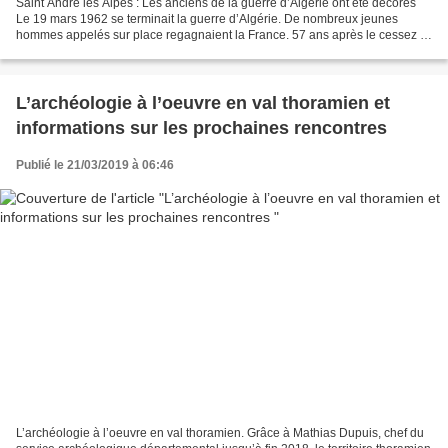
Saint André les Alpes : Les anciens de la guerre d’Algérie ont été décorés
Le 19 mars 1962 se terminait la guerre d’Algérie. De nombreux jeunes
hommes appelés sur place regagnaient la France. 57 ans après le cessez le
feu, ils se souviennent, en cette...
L’archéologie à l’oeuvre en val thoramien et
informations sur les prochaines rencontres
Publié le 21/03/2019 à 06:46
L’archéologie à l’oeuvre en val thoramien. Grâce à Mathias Dupuis, chef du