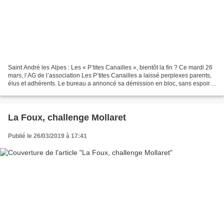
Saint André les Alpes : Les « P’tites Canailles », bientôt la fin ? Ce mardi 26
mars, l’AG de l’association Les P’tites Canailles a laissé perplexes parents,
élus et adhérents. Le bureau a annoncé sa démission en bloc, sans espoir
de revenir sur cette...
La Foux, challenge Mollaret
Publié le 26/03/2019 à 17:41