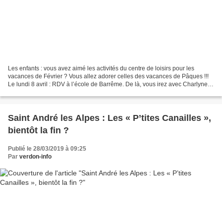
Les enfants : vous avez aimé les activités du centre de loisirs pour les
vacances de Février ? Vous allez adorer celles des vacances de Pâques !!!
Le lundi 8 avril : RDV à l’école de Barrême. De là, vous irez avec Charlyne et
Delphine à la rencontre de...
Saint André les Alpes : Les « P’tites Canailles »,
bientôt la fin ?
Publié le 28/03/2019 à 09:25
Par
verdon-info