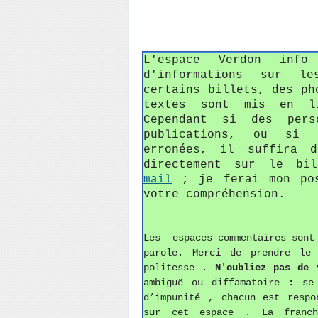
L'espace Verdon inf
d'informations sur le
certains billets, des ph
textes sont mis en li
Cependant si des pers
publications, ou si c
erronées, il suffira 
directement sur le bi
mail
; je ferai mon pos
votre compréhension.
Les espaces commentaires sont 
parole. Merci de prendre le
politesse
.
N'oubliez pas de
v
ambiguë ou diffamatoire
:
se
d’impunité , chacun est respo
sur cet espace . La franch