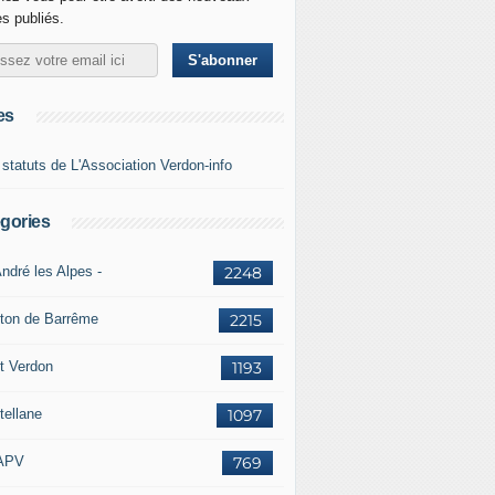
es publiés.
es
 statuts de L'Association Verdon-info
gories
ndré les Alpes -
2248
ton de Barrême
2215
t Verdon
1193
tellane
1097
APV
769