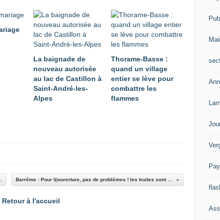
Publ
ariage
Mai
La baignade de
Thorame-Basse :
sec
nouveau autorisée
quand un village
au lac de Castillon à
entier se lève pour
Ann
Saint-André-les-
combattre les
Alpes
flammes
Lam
Jou
Ver
Pay
 renouvelé son bureau
Barrême : Pour l(ouverture, pas de problèmes ! les truites sont arrivées !!
flas
Retour à l'accueil
Ass