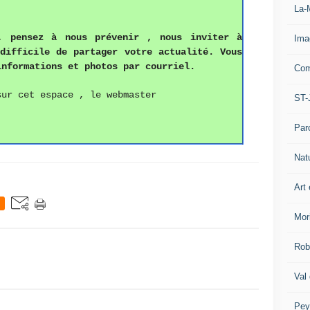
La-
, pense
z
à nous prévenir , nous inviter à
Ima
 difficile de partager votre actualité.
Vous
informations
et photos
par courriel.
Com
sur cet espace , le webmaster
ST-
Par
Nat
Art 
Mor
Rob
Val
Pey