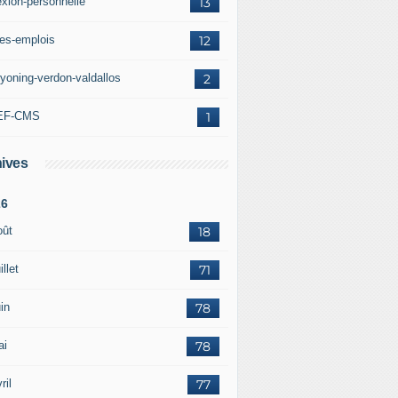
exion-personnelle
13
res-emplois
12
yoning-verdon-valdallos
2
EF-CMS
1
ives
26
oût
18
illet
71
in
78
ai
78
ril
77