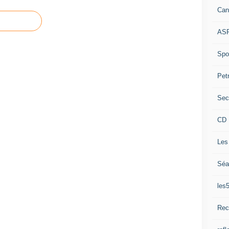
Can
ASP
Spor
Pet
Sec
CD 
Les
Séa
les
Rec