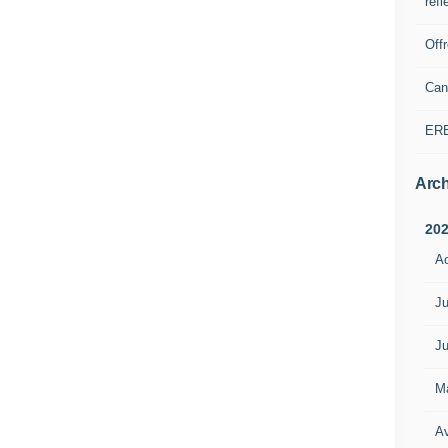
refl
Off
Can
ER
Arch
20
A
Ju
Ju
M
Av