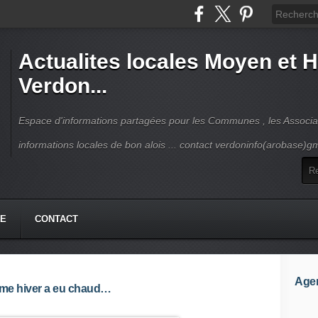
Actualites locales Moyen et 
Verdon...
Espace d'informations partagées pour les Communes , les Associat
informations locales de bon alois ... contact verdoninfo(arobase)g
HE
CONTACT
Age
mme hiver a eu chaud…