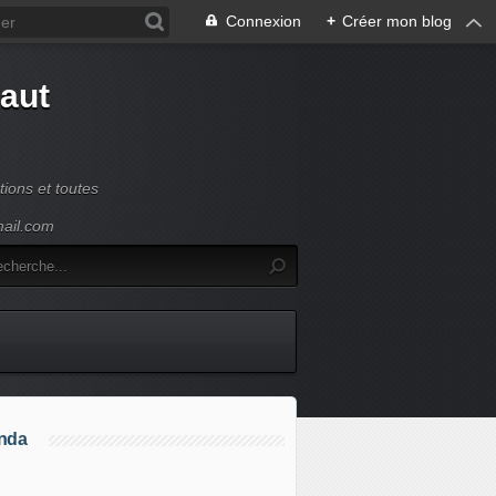
Connexion
+
Créer mon blog
Haut
ions et toutes
mail.com
nda