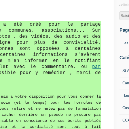
articl
o a été créé pour le partage
Pag
s communes, associations... Sur
otos , des vidéos, des audio et des
gne pour plus de convivialité.
Les
onnes sont opposées à certaines
ertaines informations s'avèrent
Caté
de m'en informer en le notifiant
llet avec le commentaire, ou
par
St A
sible pour y remédier , merci de
Can
Hau
mis à votre disposition pour vous donner la
 soin (et le temps) pour les formules de
Cas
ous relire et ne
notez pas
de formulation
 cacher derrière un pseudo ne procure pas
CC
nsable en conscience de ses écrits publiés
ise et la cordialité sont tout à fait