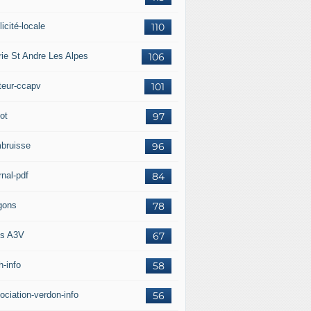
icité-locale
110
rie St Andre Les Alpes
106
teur-ccapv
101
ot
97
bruisse
96
rnal-pdf
84
gons
78
s A3V
67
h-info
58
ociation-verdon-info
56