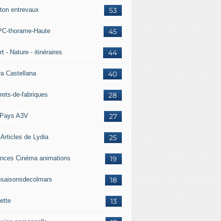
ton entrevaux
53
C-thorame-Haute
45
t - Nature - itinéraires
44
ra Castellana
40
rets-de-fabriques
28
Pays A3V
27
 Articles de Lydia
25
nces Cinéma animations
19
5saisonsdecolmars
18
ette
13