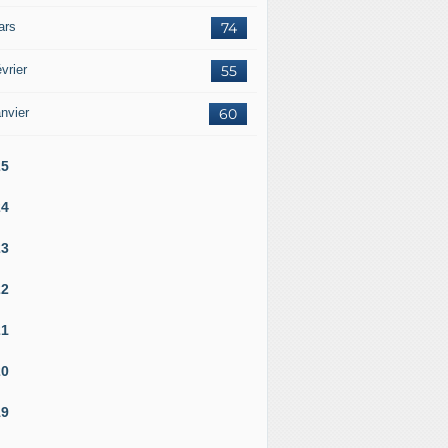
ars
74
vrier
55
nvier
60
25
24
23
22
21
20
19