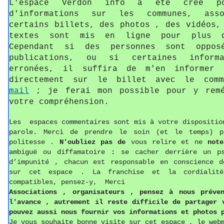
L'espace Verdon info a été créé p
d'informations sur les communes, asso
certains billets, des photos , des vidéos,
textes sont mis en ligne pour plus d
Cependant si des personnes sont oppos
publications, ou si certaines informa
erronées, il suffira de m'en informer 
directement sur le billet avec le com
mail
; je ferai mon possible pour y remé
votre compréhension.
Les espaces commentaires sont mis à votre dispositio
parole. Merci de prendre le soin (et le temps) p
politesse
.
N'oubliez pas de
vous relire et ne
not
ambiguë ou diffamatoire
:
se cacher derrière un p
d’impunité , chacun est responsable en conscience d
sur cet espace . La franchise et la cordialit
compatibles, pensez-y, Merci
Associations ,
o
rganisateurs , pense
z
à nous préven
l'avance , autrement il reste difficile de partager
pouvez aussi
nous fournir vos informations
et photos
p
Je vous souhaite bonne visite sur cet espace , le web