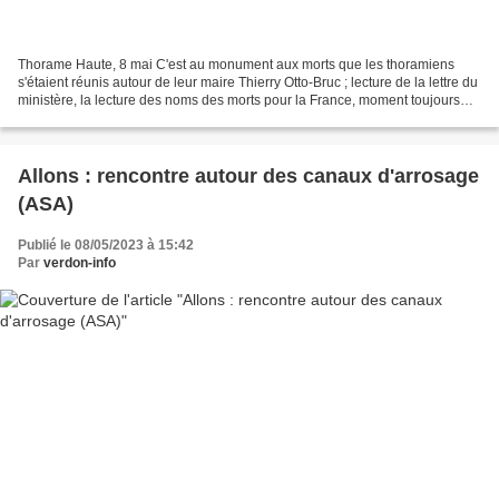
Thorame Haute, 8 mai C'est au monument aux morts que les thoramiens
s'étaient réunis autour de leur maire Thierry Otto-Bruc ; lecture de la lettre du
ministère, la lecture des noms des morts pour la France, moment toujours
émouvant ; puis c'est le choeur...
Allons : rencontre autour des canaux d'arrosage
(ASA)
Publié le 08/05/2023 à 15:42
Par
verdon-info