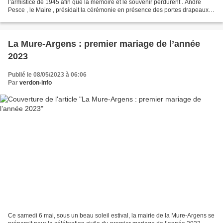
l’armistice de 1945 afin que la mémoire et le souvenir perdurent . André
Pesce , le Maire , présidait la cérémonie en présence des portes drapeaux et
des habitants. Après le dépôt de la...
La Mure-Argens : premier mariage de l’année
2023
Publié le 08/05/2023 à 06:06
Par
verdon-info
Ce samedi 6 mai, sous un beau soleil estival, la mairie de la Mure-Argens se