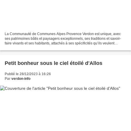
La Communauté de Communes Alpes Provence Verdon est unique, avec
ses patrimoines bâtis et paysagers exceptionnels, ses traditions et savoir-
faire vivants et ses habitants, attachés à ses spécificités qu’ils veulent
connaître et mettre en valeur. Toutes...
Petit bonheur sous le ciel étoilé d'Allos
Publié le 28/12/2023 à 16:26
Par
verdon-info