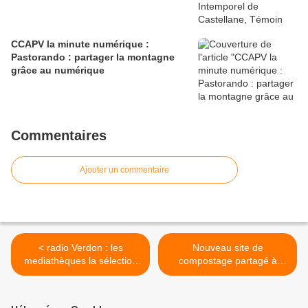
CCAPV la minute numérique :
Pastorando : partager la montagne
grâce au numérique
Commentaires
Ajouter un commentaire
< radio Verdon : les
Nouveau site de
mediathèques la sélection
compostage partagé à
des livres de sciences
Braux : un pas de plus vers
fictions
une gestion durable des
biodéchets ! >