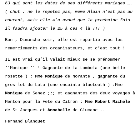
63 qui
sont les dates de ses différents mariages ….
( chut : ne le répétez pas,
même Alain n’est pas au
courant,
mais elle m’a avoué que la prochaine fois
il faudra ajouter le 25 à ces 4 là !!! )
Bon ,
Dimanche soir, elle est repartie avec
les
remerciements des organisateurs, et c’est tout !
IL est vrai qu’i
l valait mieux se se prénommer
‘’Monique ‘’ ! Gagnante de la tombola
(
une belle
rosette
) :
Mme
Monique
de Norante ,
gagnante du
gros lot du Loto (une enceinte bluetooth ) :Mme
Monique
de Senez ;;; et gagnantes des deux voyages à
Menton pour la Fête du Citron :
Mme Robert Michèle
de St Jacques et
Annabelle
de Clumanc ..
Fernand Blanquet