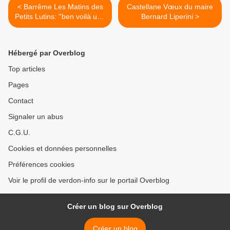
< Barrême Les Matins des
Castellane Vœux du maire
Petits Lutins: ''ben voilà une
Bernard Liperini >
idée qu'elle est bonne !!
Hébergé par Overblog
Top articles
Pages
Contact
Signaler un abus
C.G.U.
Cookies et données personnelles
Préférences cookies
Voir le profil de verdon-info sur le portail Overblog
Créer un blog sur Overblog
Créer un blog