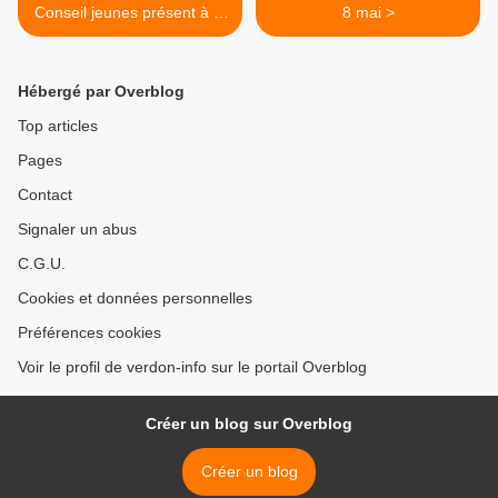
Conseil jeunes présent à la
8 mai >
commémoration du 8 mai
au coté du maire André luc
Blanc et son conseil
Hébergé par Overblog
municipal.
Top articles
Pages
Contact
Signaler un abus
C.G.U.
Cookies et données personnelles
Préférences cookies
Voir le profil de verdon-info sur le portail Overblog
Créer un blog sur Overblog
Créer un blog